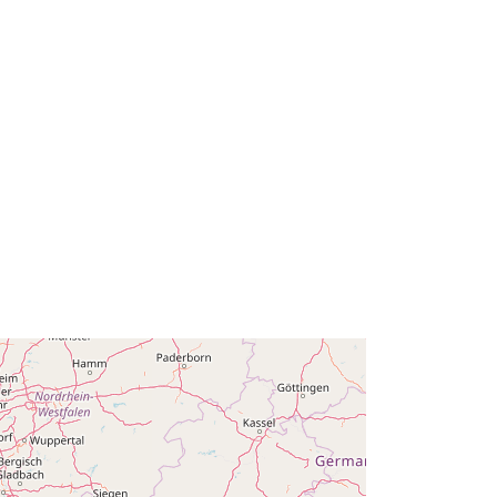
http://data.europa.eu/88u/dataset/no
deid2144
public
01 January 2018
 -
31 December 2018
01 January 2018
 -
31 December 2018
01 January 2018
 -
31 December 2018