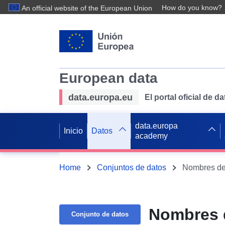
How do you know?
An official website of the European Union
European data
data.europa.eu
El portal oficial de 
data.europa
Inicio
Datos
academy
Home
Conjuntos de datos
Nombres de 
Nombres d
Conjunto de datos