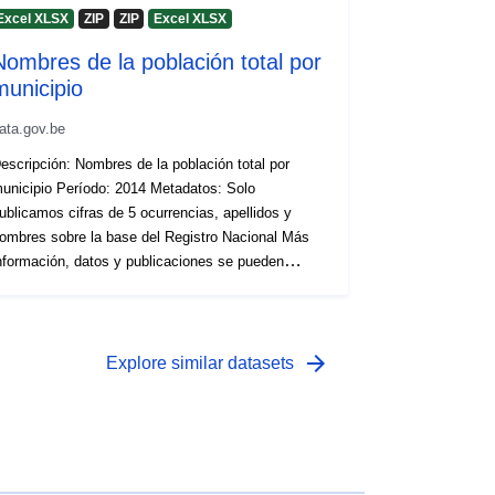
Excel XLSX
ZIP
ZIP
Excel XLSX
Nombres de la población total por
municipio
ata.gov.be
escripción: Nombres de la población total por
ipio Período: 2014 Metadatos: Solo
ublicamos cifras de 5 ocurrencias, apellidos y
ombres sobre la base del Registro Nacional Más
nformación, datos y publicaciones se pueden
ncontrar en Statbel
arrow_forward
Explore similar datasets