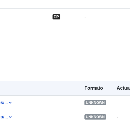
-
ZIP
Registro del
catálogo:
Formato
Actua
Espacial:
s/...
-
UNKNOWN
s/...
-
UNKNOWN
Identificador