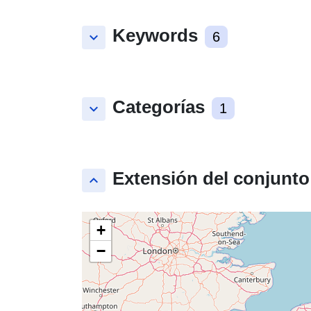
Keywords
keyboard_arrow_down
6
Categorías
keyboard_arrow_down
1
Extensión del conjunto
keyboard_arrow_up
+
−