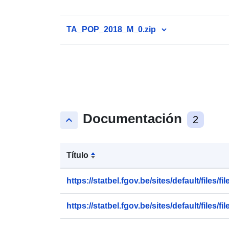
TA_POP_2018_M_0.zip
Documentación
keyboard_arrow_up
2
Título
https://statbel.fgov.be/sites/default/files/file
https://statbel.fgov.be/sites/default/files/file