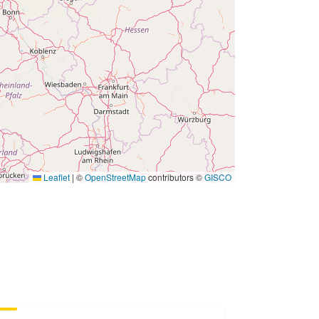
Leaflet
|
©
OpenStreetMap
contributors ©
GISCO