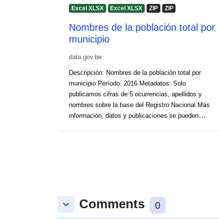
Excel XLSX
Excel XLSX
ZIP
ZIP
Nombres de la población total por
municipio
data.gov.be
Descripción: Nombres de la población total por
municipio Período: 2016 Metadatos: Solo
publicamos cifras de 5 ocurrencias, apellidos y
nombres sobre la base del Registro Nacional Más
información, datos y publicaciones se pueden
encontrar en Statbel
Comments
keyboard_arrow_down
0