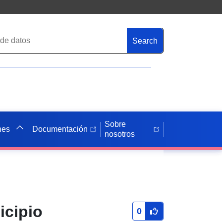
Search
Sobre
nes
Documentación
nosotros
icipio
0