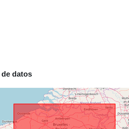
uriRef:
Derechos de
acceso:
Cobertura
temporal:
 de datos