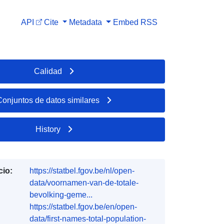
API
Cite
Metadata
Embed
RSS
Calidad
Conjuntos de datos similares
History
cio:
https://statbel.fgov.be/nl/open-
data/voornamen-van-de-totale-
bevolking-geme...
https://statbel.fgov.be/en/open-
data/first-names-total-population-