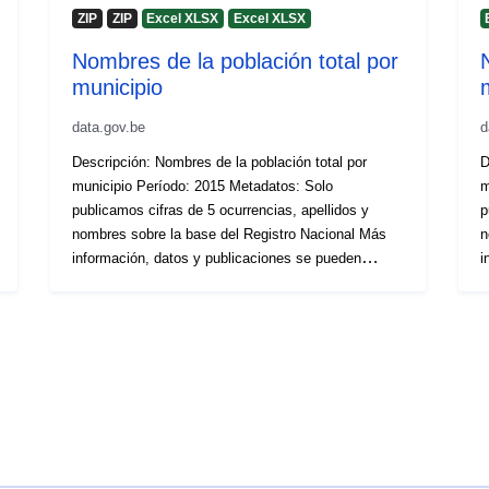
ZIP
ZIP
Excel XLSX
Excel XLSX
Nombres de la población total por
municipio
data.gov.be
d
Descripción: Nombres de la población total por
D
municipio Período: 2015 Metadatos: Solo
munic
publicamos cifras de 5 ocurrencias, apellidos y
p
nombres sobre la base del Registro Nacional Más
n
información, datos y publicaciones se pueden
i
encontrar en Statbel
e