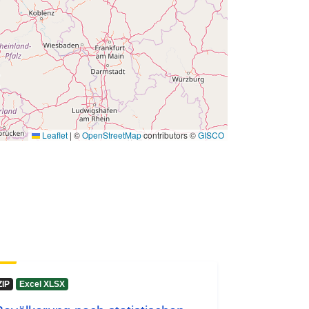
Leaflet
|
©
OpenStreetMap
contributors ©
GISCO
ZIP
Excel XLSX