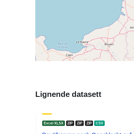
Lignende datasett
Excel XLSX
ZIP
ZIP
ZIP
CSV