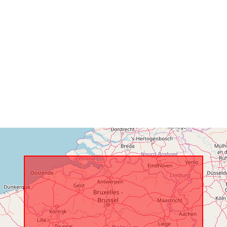
Tilgangsretti
er:
Temporal
coverage: