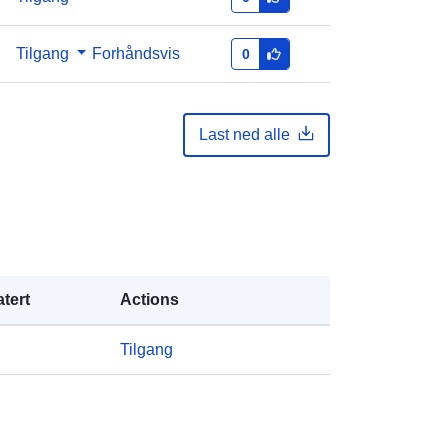
https://statbel.fgov.be/fr
https://statbel.fgov.be/de
Tilgang
Forhåndsvis
0
https://statbel.fgov.be/en
k:
Lagt til data.europa.eu:
04 May 2023
Last ned alle
Oppdatert på data.europa.eu:
30
July 2026
Koordinater:
[ [ 2.54, 51.51 ], [ 6.41,
51.51 ], [ 6.41, 49.49 ], [ 2.54, 49.49 ],
[ 2.54, 51.51 ] ]
Type:
Polygon
tert
Actions
r:
NodeID2650
Tilgang
http://data.europa.eu/88u/dataset/no
deid2650