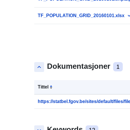
TF_POPULATION_GRID_20160101.xlsx
Dokumentasjoner
keyboard_arrow_up
1
Tittel
https://statbel.fgov.be/sites/default/files/file
Keywords