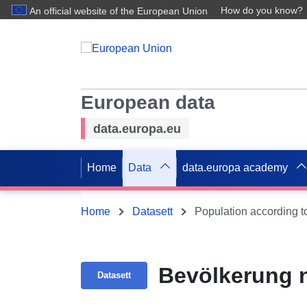
How do you know?
An official website of the European Union
European data
data.europa.eu
Home
Data
data.europa academy
Home
Datasett
Population according to
Bevölkerung 
Datasett