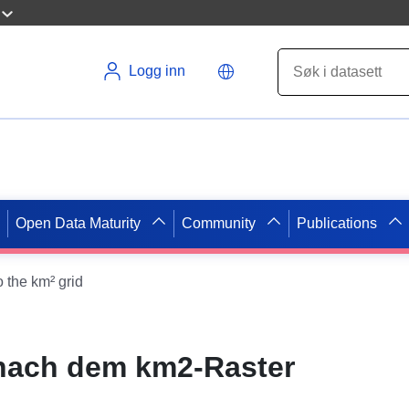
Logg inn
Open Data Maturity
Community
Publications
 the km² grid
nach dem km2-Raster