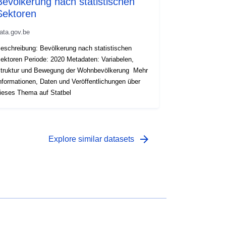
Bevölkerung nach statistischen
Sektoren
ata.gov.be
eschreibung: Bevölkerung nach statistischen
en Periode: 2020 Metadaten: Variabelen,
truktur und Bewegung der Wohnbevölkerung Mehr
nformationen, Daten und Veröffentlichungen über
ieses Thema auf Statbel
arrow_forward
Explore similar datasets