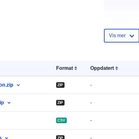
Språk:
Vis mer
Utgiver:
Format
Oppdatert
n.zip
-
ZIP
ip
-
ZIP
Kontaktpunkt
-
CSV
p
-
ZIP