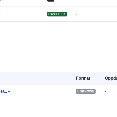
-
Excel XLSX
Katalogoppta
Romslig:
Format
Oppda
Identifikatore
s/...
-
UNKNOWN
uriRef: