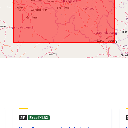
ZIP
Excel XLSX