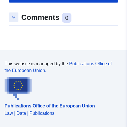
Vademecum: Statistische Sektoren
Comments
keyboard_arrow_down
0
This website is managed by the
Publications Office of
the European Union.
Publications Office of the European Union
Law | Data | Publications