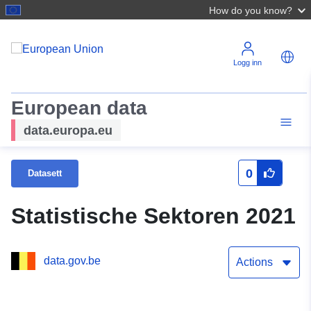
How do you know?
Logg inn
European data
data.europa.eu
0
Datasett
Statistische Sektoren 2021
data.gov.be
Actions