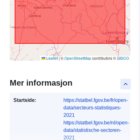
Leaflet
|
©
OpenStreetMap
contributors ©
GISCO
Mer informasjon
keyboard_arrow_up
Startside:
https://statbel.fgov.be/fr/open-
data/secteurs-statistiques-
2021
https://statbel.fgov.be/nl/open-
data/statistische-sectoren-
2021