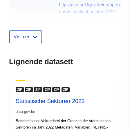
https://statbel.fgov.be/en/open-
data/statistical-sectors-2021
Språk:
English
French
Vis mer
Dutch
Utgiver:
North Gate II & III - INS
Lignende datasett
(STATBEL - Statistics Belgium)
E-post:
mailto:statbel@economie.fgov.be
Hjemmeside:
ZIP
ZIP
ZIP
ZIP
ZIP
ZIP
https://statbel.fgov.be/
Statistische Sektoren 2022
Kontaktpunkter:
Statbel (Direction générale
data.gov.be
Statistique - Statistics Belgium)
E-post:
Beschreibung: Vektordatei der Grenzen der statistischen
Sektoren im Jahr 2022 Metadaten: Variablen, REFNIS-
mailto:statbel@economie.fgov.be