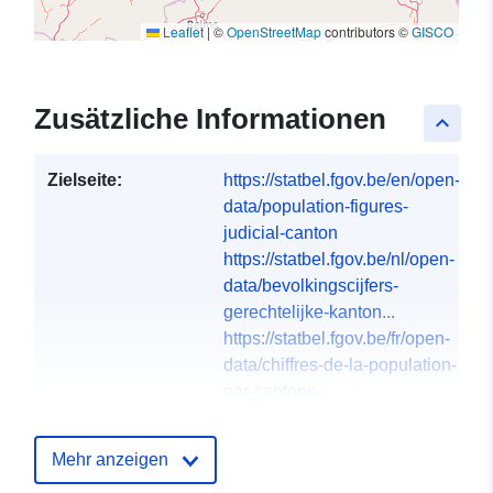
Leaflet
|
©
OpenStreetMap
contributors ©
GISCO
Zusätzliche Informationen
keyboard_arrow_up
Zielseite:
https://statbel.fgov.be/en/open-
data/population-figures-
judicial-canton
https://statbel.fgov.be/nl/open-
data/bevolkingscijfers-
gerechtelijke-kanton...
https://statbel.fgov.be/fr/open-
data/chiffres-de-la-population-
par-cantons-...
Sprachen:
English
Mehr anzeigen
French