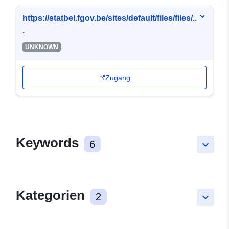
https://statbel.fgov.be/sites/default/files/files/..
.
-
UNKNOWN
Zugang
Keywords
6
keyboard_arrow_down
Kategorien
2
keyboard_arrow_down