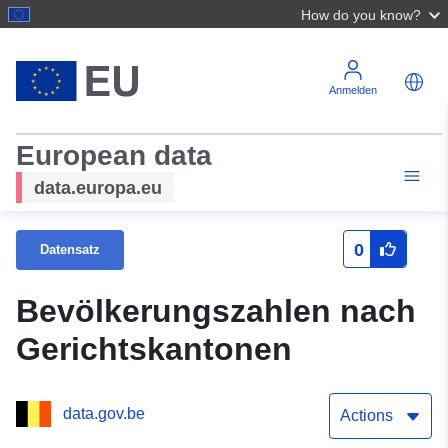
How do you know?
Anmelden
European data
data.europa.eu
0
Datensatz
Bevölkerungszahlen nach
Gerichtskantonen
data.gov.be
Actions