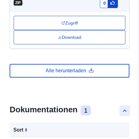
-
ZIP
0
Zugriff
Download
Alle herunterladen
Dokumentationen
1
keyboard_arrow_up
Sort