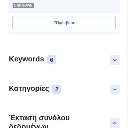
-
UNKNOWN
Πρόσβαση
Keywords
6
keyboard_arrow_down
Κατηγορίες
2
keyboard_arrow_down
Έκταση συνόλου
keyboard_arrow_up
δεδομένων