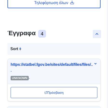
Τηλεφόρτωση όλων
Έγγραφα
4
keyboard_arrow_up
Sort
https://statbel.fgov.be/sites/default/files/files/..
.
-
UNKNOWN
Πρόσβαση