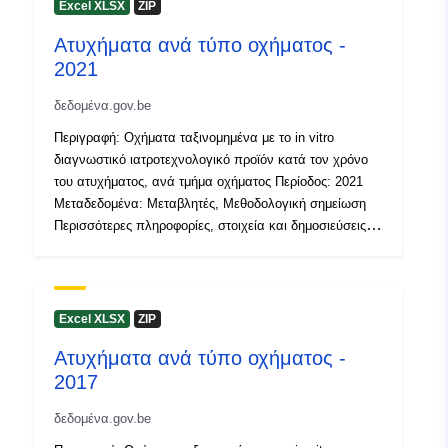
Excel XLSX
ZIP
Αρχείο
Προστίθεται στο data.europa.eu:
2
Ατυχήματα ανά τύπο οχήματος -
καταλόγου:
January 2025
2021
Επικαιροποιήθηκε στα data.europa
30 July 2026
δεδομένα.gov.be
Περιγραφή: Οχήματα ταξινομημένα με το in vitro
Χωρικός:
Συντεταγμένες:
[ [ 2.54,
διαγνωστικό ιατροτεχνολογικό προϊόν κατά τον χρόνο
51.51 ], [ 6.41, 51.51 ], [ 6.41,
του ατυχήματος, ανά τμήμα οχήματος Περίοδος: 2021
49.49 ], [ 2.54, 49.49 ], [ 2.54,
Μεταδεδομένα: Μεταβλητές, Μεθοδολογική σημείωση
51.51 ] ]
Περισσότερες πληροφορίες, στοιχεία και δημοσιεύσεις
μπορείτε να βρείτε στο Statbel
Τύπος:
Polygon
Αναγνωριστικά:
NodeID5512
Excel XLSX
ZIP
uriRef:
http://data.europa.eu/88u/dataset
Ατυχήματα ανά τύπο οχήματος -
2017
Δικαιώματα
public
δεδομένα.gov.be
πρόσβασης: