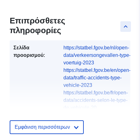
Επιπρόσθετες
keyboard_arrow_up
πληροφορίες
Σελίδα
https://statbel.fgov.be/nl/open-
προορισμού:
data/verkeersongevallen-type-
voertuig-2023
https://statbel.fgov.be/en/open-
data/traffic-accidents-type-
vehicle-2023
https://statbel.fgov.be/fr/open-
data/accidents-selon-le-type-
de-vehicule-20...
Γλώσσες :
English
Εμφάνιση περισσότερων
French
Dutch