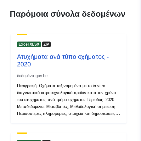
Παρόμοια σύνολα δεδομένων
Εκδότης:
North Gate II & III - INS
(STATBEL - Statistics Belgium)
E-Mail:
mailto:statbel@economie.fgov.be
Excel XLSX
ZIP
Αρχική σελίδα:
https://statbel.fgov.be/
Ατυχήματα ανά τύπο οχήματος -
2020
Σημείο επαφής:
Statbel (Direction générale
δεδομένα.gov.be
Statistique - Statistics Belgium)
E-Mail:
Περιγραφή: Οχήματα ταξινομημένα με το in vitro
διαγνωστικό ιατροτεχνολογικό προϊόν κατά τον χρόνο
mailto:statbel@economie.fgov.be
του ατυχήματος, ανά τμήμα οχήματος Περίοδος: 2020
Διεύθυνση URL:
Μεταδεδομένα: Μεταβλητές, Μεθοδολογική σημείωση
https://statbel.fgov.be/en
Περισσότερες πληροφορίες, στοιχεία και δημοσιεύσεις
https://statbel.fgov.be/de
μπορείτε να βρείτε στο Statbel
https://statbel.fgov.be/fr
https://statbel.fgov.be/nl