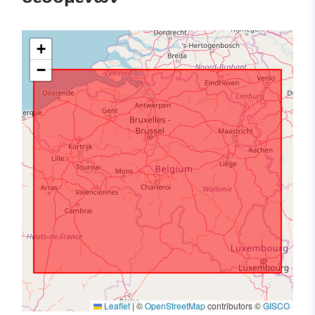
+
−
Leaflet
|
©
OpenStreetMap
contributors ©
GISCO