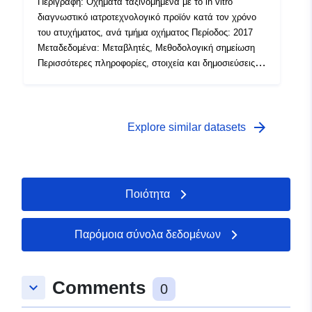
Περιγραφή: Οχήματα ταξινομημένα με το in vitro
Χρονική κάλυψη:
01 January 2023
διαγνωστικό ιατροτεχνολογικό προϊόν κατά τον χρόνο
του ατυχήματος, ανά τμήμα οχήματος Περίοδος: 2017
 -
31 December 2023
Μεταδεδομένα: Μεταβλητές, Μεθοδολογική σημείωση
01 January 2023
Περισσότερες πληροφορίες, στοιχεία και δημοσιεύσεις
 -
31 December 2023
μπορείτε να βρείτε στο Statbel
01 January 2023
 -
31 December 2023
arrow_forward
Explore similar datasets
Ποιότητα
Παρόμοια σύνολα δεδομένων
Comments
keyboard_arrow_down
0