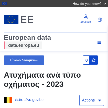
How do you know?
Σύνδεση
European data
data.europa.eu
0
Σύνολο δεδομένων
Ατυχήματα ανά τύπο
οχήματος - 2023
δεδομένα.gov.be
Actions