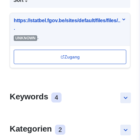
Sort
https://statbel.fgov.be/sites/default/files/files/..
.
-
UNKNOWN
Zugang
Keywords
4
keyboard_arrow_down
Kategorien
2
keyboard_arrow_down