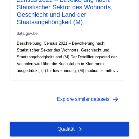
Statistischer Sektor des Wohnorts,
Geschlecht und Land der
Staatsangehörigkeit (M)
data.gov.be
Beschreibung: Census 2021 – Bevölkerung nach:
Statistischer Sektor des Wohnorts, Geschlecht und
Staatsangehörigkeitsland (M) Der Detaillierungsgrad der
Variablen wird über die Buchstaben in Klammern
ausgedrückt, (L) für low = niedrig, (M) medium = mittel
und (H) high = hoch. Zeitraum: 2021 Metadaten:
Variablen, Europäische Durchführungsverordnung (EU)
Nr. 2017/543, Verordnung (EG) Nr. 763/2008 Weitere
Informationen, Daten und Veröffentlichungen zu diesem
arrow_forward
Explore similar datasets
Thema finden Sie auf Census 2021
Qualität