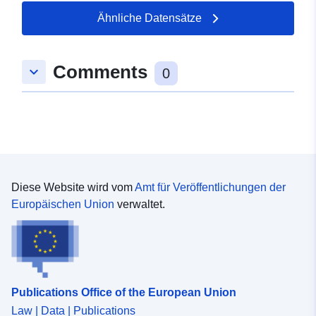
Ähnliche Datensätze
Comments
keyboard_arrow_down
0
Diese Website wird vom
Amt für Veröffentlichungen der
Europäischen Union
verwaltet.
Publications Office of the European Union
Law | Data | Publications