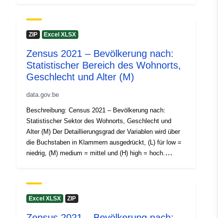
Durchführungsverordnung (EU) Nr. 2017/543, Verordnung
(EG) Nr. 763/2008 Weitere Informationen, Daten und
Gebiet:
Koordinaten:
[ [ 2.54, 51.51 ],
Veröffentlichungen zu diesem Thema finden Sie auf
ZIP
Excel XLSX
[ 6.41, 51.51 ], [ 6.41, 49.49 ],
Census 2021
[ 2.54, 49.49 ], [ 2.54, 51.51 ]
Zensus 2021 – Bevölkerung nach:
]
Statistischer Bereich des Wohnorts,
Typ:
Polygon
Geschlecht und Alter (M)
data.gov.be
Identifikatoren:
NodeID5534
Beschreibung: Census 2021 – Bevölkerung nach:
uriRef:
Statistischer Sektor des Wohnorts, Geschlecht und
http://data.europa.eu/88u/dataset
Alter (M) Der Detaillierungsgrad der Variablen wird über
die Buchstaben in Klammern ausgedrückt, (L) für low =
Zugangsrechte:
public
niedrig, (M) medium = mittel und (H) high = hoch.
Zeitraum: 2021 Metadaten: Variablen, Europäische
Zeitliche
01 January 2021
Durchführungsverordnung (EU) Nr. 2017/543, Verordnung
Abdeckung:
 -
31 December 2021
(EG) Nr. 763/2008 Weitere Informationen, Daten und
Veröffentlichungen zu diesem Thema finden Sie auf
01 January 2021
Excel XLSX
ZIP
Census 2021
 -
31 December 2021
Zensus 2021 – Bevölkerung nach: