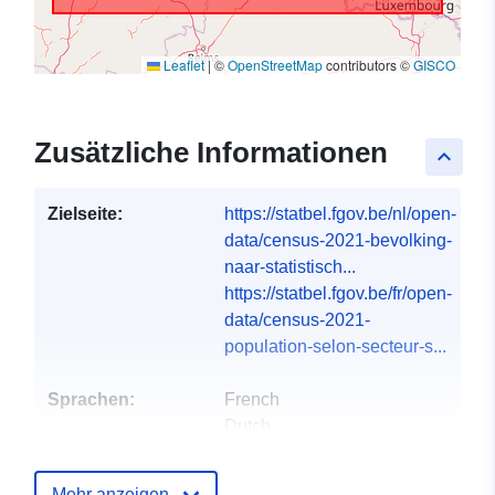
Leaflet
|
©
OpenStreetMap
contributors ©
GISCO
Zusätzliche Informationen
keyboard_arrow_up
Zielseite:
https://statbel.fgov.be/nl/open-
data/census-2021-bevolking-
naar-statistisch...
https://statbel.fgov.be/fr/open-
data/census-2021-
population-selon-secteur-s...
Sprachen:
French
Dutch
Datenbereitsteller
North Gate II & III - INS
Mehr anzeigen