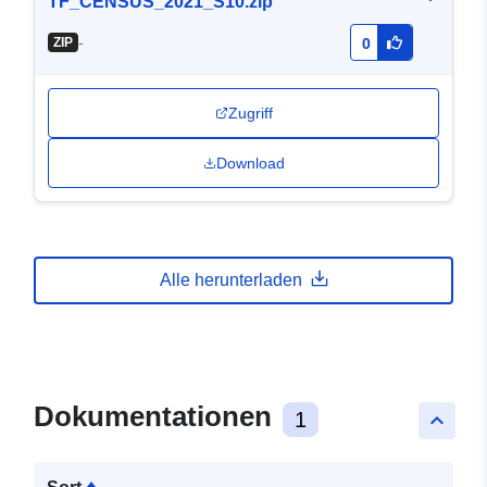
TF_CENSUS_2021_S10.zip
-
ZIP
0
Zugriff
Download
Alle herunterladen
Dokumentationen
1
keyboard_arrow_up