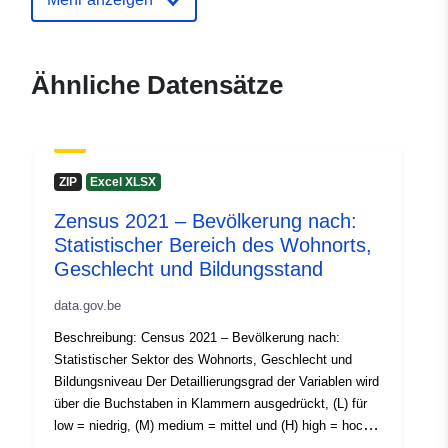
:
(STATBEL - Statistics Belgium)
E-Mail:
mailto:statbel@economie.fgov.be
Ähnliche Datensätze
Startseite:
https://statbel.fgov.be/
Kontaktmöglichk
Statbel (Generaldirektion
eiten:
Statistik - Statistics Belgium)
ZIP
Excel XLSX
E-Mail:
mailto:statbel@economie.fgov.be
Zensus 2021 – Bevölkerung nach:
Statistischer Bereich des Wohnorts,
URL:
https://statbel.fgov.be/fr
Geschlecht und Bildungsstand
https://statbel.fgov.be/en
https://statbel.fgov.be/de
data.gov.be
https://statbel.fgov.be/nl
Beschreibung: Census 2021 – Bevölkerung nach:
Statistischer Sektor des Wohnorts, Geschlecht und
Verzeichnis der
Zu data.europa.eu hinzugefügt:
Bildungsniveau Der Detaillierungsgrad der Variablen wird
Kataloge:
22 January 2025
über die Buchstaben in Klammern ausgedrückt, (L) für
Aktualisiert auf data.europa.eu:
low = niedrig, (M) medium = mittel und (H) high = hoch.
30 July 2026
Zeitraum: 2021 Metadaten: Variablen, Europäische