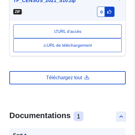
TF_CENSUS_2021_S10.zip
-
ZIP
0
URL d'accès
URL de téléchargement
Téléchargez tout
Documentations
1
keyboard_arrow_up