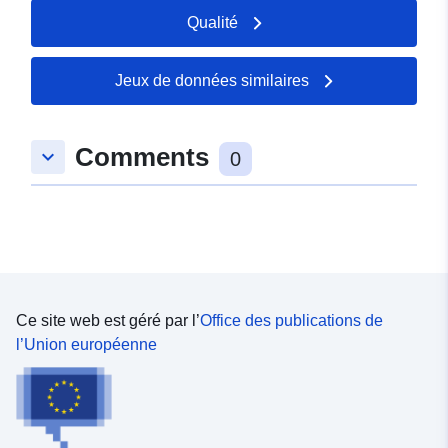
Qualité
Jeux de données similaires
Comments
keyboard_arrow_down
0
Ce site web est géré par l’
Office des publications de
l’Union européenne