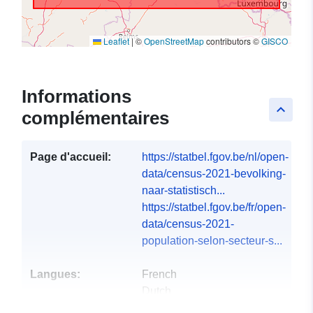
Leaflet
|
©
OpenStreetMap
contributors ©
GISCO
Informations
keyboard_arrow_up
complémentaires
Page d'accueil:
https://statbel.fgov.be/nl/open-
data/census-2021-bevolking-
naar-statistisch...
https://statbel.fgov.be/fr/open-
data/census-2021-
population-selon-secteur-s...
Langues:
French
Dutch