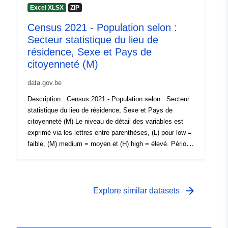
sujet sur Census 2021
01 January 2021
Excel XLSX
ZIP
 -
31 December 2021
Census 2021 - Population selon :
Secteur statistique du lieu de
résidence, Sexe et Pays de
citoyenneté (M)
data.gov.be
Description : Census 2021 - Population selon : Secteur
statistique du lieu de résidence, Sexe et Pays de
citoyenneté (M) Le niveau de détail des variables est
exprimé via les lettres entre parenthèses, (L) pour low =
faible, (M) medium = moyen et (H) high = élevé. Période
: 2021 Métadonnées : Variables, Règlement européen
d’exécution (UE) No 2017/543, Règlement (CE)
n°763/2008 Vous trouverez plus d’informations, de
données et de publications à ce sujet sur Census 2021
arrow_forward
Explore similar datasets