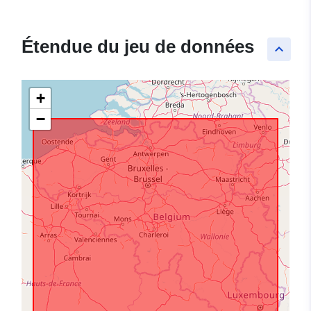
Étendue du jeu de données
keyboard_arrow_up
+
−