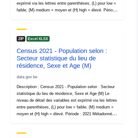
catalogue:
January 2025
exprimé via les lettres entre parenthèses, (L) pour low =
Mise à jour sur data.europa.eu:
faible, (M) medium = moyen et (H) high = élevé. Période
30 July 2026
: 2021 Métadonnées : Variables, Règlement européen
d’exécution (UE) No 2017/543, Règlement (CE)
n°763/2008 Vous trouverez plus d’informations, de
spatial:
Coordonnées:
[ [ 2.54, 51.51
données et de publications à ce sujet sur Census 2021
ZIP
Excel XLSX
], [ 6.41, 51.51 ], [ 6.41, 49.49
], [ 2.54, 49.49 ], [ 2.54, 51.51
Census 2021 - Population selon :
] ]
Secteur statistique du lieu de
Type:
Polygon
résidence, Sexe et Age (M)
data.gov.be
Identificateurs:
NodeID5534
Description : Census 2021 - Population selon : Secteur
uriRef:
statistique du lieu de résidence, Sexe et Age (M) Le
http://data.europa.eu/88u/dataset
niveau de détail des variables est exprimé via les lettres
entre parenthèses, (L) pour low = faible, (M) medium =
Droits d'accès:
public
moyen et (H) high = élevé. Période : 2021 Métadonnées
: Variables, Règlement européen d’exécution (UE) No
Couverture
01 January 2021
2017/543, Règlement (CE) n°763/2008 Vous trouverez
temporelle:
 -
31 December 2021
plus d’informations, de données et de publications à ce