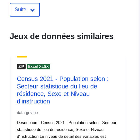
éditeur:
North Gate II & III - INS
Suite
(STATBEL - Statistics Belgium)
Courriel:
mailto:statbel@economie.fgov.be
Jeux de données similaires
Page d'accueil:
https://statbel.fgov.be/
Points de
Statbel (Generaldirektion
ZIP
Excel XLSX
contact:
Statistik - Statistics Belgium)
Courriel:
Census 2021 - Population selon :
mailto:statbel@economie.fgov.be
Secteur statistique du lieu de
résidence, Sexe et Niveau
URL:
https://statbel.fgov.be/fr
d'instruction
https://statbel.fgov.be/en
https://statbel.fgov.be/de
data.gov.be
https://statbel.fgov.be/nl
Description : Census 2021 - Population selon : Secteur
statistique du lieu de résidence, Sexe et Niveau
Compte rendu du
Ajoutée à data.europa.eu:
22
d'instruction Le niveau de détail des variables est