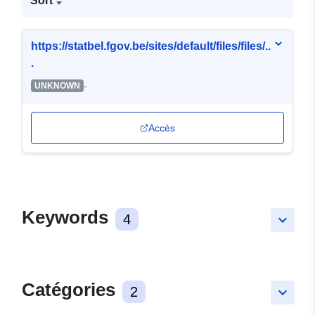
Sort
https://statbel.fgov.be/sites/default/files/files/..
.
-
UNKNOWN
Accès
Keywords
4
keyboard_arrow_down
Catégories
2
keyboard_arrow_down