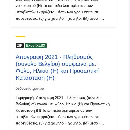
νοικοκυριού (Η) Το επίπεδο λεπτομέρειας των
Αρχείο
Προστίθεται στο data.europa.eu:
2
μεταβλητών εκφράζεται μέσω των γραμμάτων σε
καταλόγου:
January 2025
παρενθέσεις, (L) για χαμηλό = χαμηλό, (M) μέσο =
Επικαιροποιήθηκε στα data.europa
μεσαίο και (H) υψηλό = υψηλό. Περίοδος: 2021
30 July 2026
Μεταδεδομένα: Μεταβλητές, Ευρωπαϊκός εκτελεστικός
κανονισμός (ΕΕ) 2017/543, κανονισμός (ΕΚ) αριθ.
763/2008 Περισσότερες πληροφορίες, στοιχεία και
ZIP
Excel XLSX
Χωρικός:
Συντεταγμένες:
[ [ 2.54,
δημοσιεύσεις διατίθενται στην Απογραφή 2021
51.51 ], [ 6.41, 51.51 ], [ 6.41,
Απογραφή 2021 - Πληθυσμός
49.49 ], [ 2.54, 49.49 ], [ 2.54,
(σύνολο Βελγίου) σύμφωνα με:
51.51 ] ]
Φύλο, Ηλικία (Η) και Προσωπική
Τύπος:
Polygon
Κατάσταση (Η)
δεδομένα.gov.be
Αναγνωριστικά:
NodeID5619
Περιγραφή: Απογραφή 2021 - Πληθυσμός (σύνολο
uriRef:
Βελγίου) σύμφωνα με: Φύλο, Ηλικία (Η) και Προσωπική
http://data.europa.eu/88u/dataset
Κατάσταση (Η) Το επίπεδο λεπτομέρειας των
μεταβλητών εκφράζεται μέσω των γραμμάτων σε
Δικαιώματα
public
παρενθέσεις, (L) για χαμηλό = χαμηλό, (M) μέσο =
πρόσβασης:
μεσαίο και (H) υψηλό = υψηλό. Περίοδος: 2021