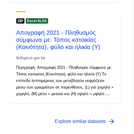
Μεταδεδομένα: Μεταβλητές, Ευρωπαϊκός εκτελεστικός
Χρονική κάλυψη:
01 January 2021
κανονισμός (ΕΕ) 2017/543, κανονισμός (ΕΚ) αριθ.
 -
31 December 2021
763/2008 Περισσότερες πληροφορίες, στοιχεία και
ZIP
Excel XLSX
δημοσιεύσεις διατίθενται στην Απογραφή 2021
01 January 2021
Απογραφή 2021 - Πληθυσμός
 -
31 December 2021
σύμφωνα με: Τόπος κατοικίας
(Κοινότητα), φύλο και ηλικία (Υ)
δεδομένα.gov.be
Περιγραφή: Απογραφή 2021 - Πληθυσμός σύμφωνα με:
Τόπος κατοικίας (Κοινότητα), φύλο και ηλικία (Υ) Το
επίπεδο λεπτομέρειας των μεταβλητών εκφράζεται
μέσω των γραμμάτων σε παρενθέσεις, (L) για χαμηλό =
χαμηλό, (M) μέσο = μεσαίο και (H) υψηλό = υψηλό.
Περίοδος: 2021 Μεταδεδομένα: Μεταβλητές,
Ευρωπαϊκός εκτελεστικός κανονισμός (ΕΕ) 2017/543,
κανονισμός (ΕΚ) αριθ. 763/2008 Περισσότερες
πληροφορίες, στοιχεία και δημοσιεύσεις διατίθενται στην
arrow_forward
Explore similar datasets
Απογραφή 2021