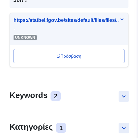
Sort
https://statbel.fgov.be/sites/default/files/files/..
.
-
UNKNOWN
Πρόσβαση
Keywords
2
keyboard_arrow_down
Κατηγορίες
1
keyboard_arrow_down