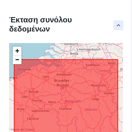
Έκταση συνόλου
keyboard_arrow_up
δεδομένων
+
−