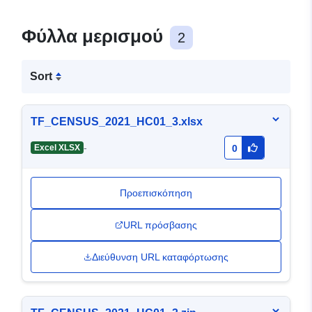
Φύλλα μερισμού
2
Sort
TF_CENSUS_2021_HC01_3.xlsx
-
Excel XLSX
0
Προεπισκόπηση
URL πρόσβασης
Διεύθυνση URL καταφόρτωσης