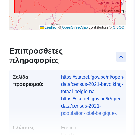
Leaflet
|
©
OpenStreetMap
contributors ©
GISCO
Επιπρόσθετες
keyboard_arrow_up
πληροφορίες
Σελίδα
https://statbel.fgov.be/nl/open-
προορισμού:
data/census-2021-bevolking-
totaal-belgie-na...
https://statbel.fgov.be/fr/open-
data/census-2021-
population-total-belgique-...
Γλώσσες :
French
Dutch