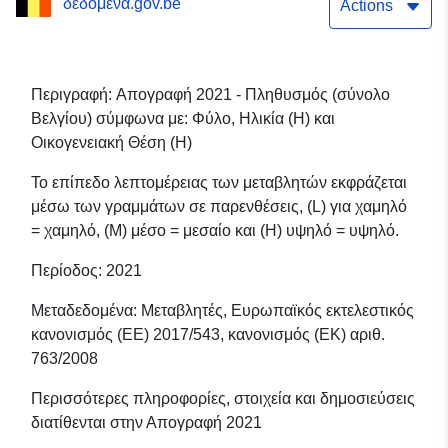
δεδομένα.gov.be
Οικογενειακή Θέση (Η)
Actions
Περιγραφή: Απογραφή 2021 - Πληθυσμός (σύνολο
Βελγίου) σύμφωνα με: Φύλο, Ηλικία (Η) και
Οικογενειακή Θέση (Η)
Το επίπεδο λεπτομέρειας των μεταβλητών εκφράζεται
μέσω των γραμμάτων σε παρενθέσεις, (L) για χαμηλό
= χαμηλό, (M) μέσο = μεσαίο και (H) υψηλό = υψηλό.
Περίοδος: 2021
Μεταδεδομένα: Μεταβλητές, Ευρωπαϊκός εκτελεστικός
κανονισμός (ΕΕ) 2017/543, κανονισμός (ΕΚ) αριθ.
763/2008
Περισσότερες πληροφορίες, στοιχεία και δημοσιεύσεις
διατίθενται στην Απογραφή 2021