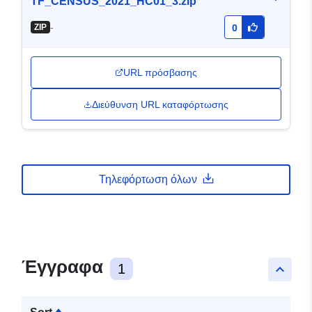
TF_CENSUS_2021_HC01_3.zip
-
ZIP
0
URL πρόσβασης
Διεύθυνση URL καταφόρτωσης
Τηλεφόρτωση όλων
Έγγραφα
1
keyboard_arrow_up