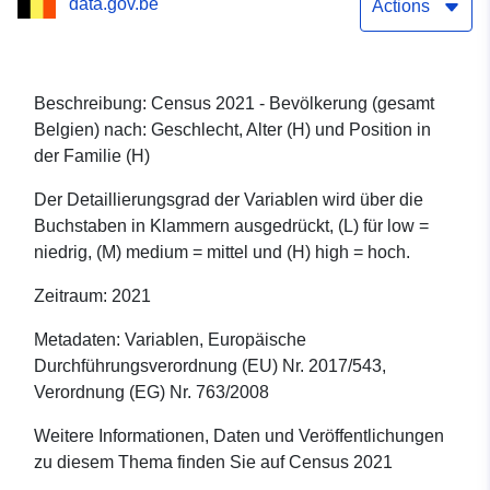
data.gov.be
Stellung in der Familie (H)
Actions
Beschreibung: Census 2021 - Bevölkerung (gesamt
Belgien) nach: Geschlecht, Alter (H) und Position in
der Familie (H)
Der Detaillierungsgrad der Variablen wird über die
Buchstaben in Klammern ausgedrückt, (L) für low =
niedrig, (M) medium = mittel und (H) high = hoch.
Zeitraum: 2021
Metadaten: Variablen, Europäische
Durchführungsverordnung (EU) Nr. 2017/543,
Verordnung (EG) Nr. 763/2008
Weitere Informationen, Daten und Veröffentlichungen
zu diesem Thema finden Sie auf Census 2021