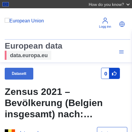
How do you know?
Logg inn
European data
data.europa.eu
0
Datasett
Zensus 2021 –
Bevölkerung (Belgien
insgesamt) nach:
Geschlecht, Alter (H) und