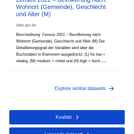
01 January 2021
Wohnort (Gemeinde), Geschlecht
 -
31 December 2021
und Alter (M)
data.gov.be
Beschreibung: Census 2021 – Bevölkerung nach:
Wohnort (Gemeinde), Geschlecht und Alter (M) Der
Detaillierungsgrad der Variablen wird über die
Buchstaben in Klammern ausgedrückt, (L) für low =
niedrig, (M) medium = mittel und (H) high = hoch.
Zeitraum: 2021 Metadaten: Variablen, Europäische
Durchführungsverordnung (EU) Nr. 2017/543, Verordnung
(EG) Nr. 763/2008 Weitere Informationen, Daten und
Veröffentlichungen zu diesem Thema finden Sie auf
arrow_forward
Explore similar datasets
Census 2021
Kvalitet