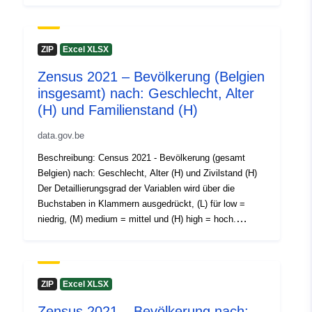
30 July 2026
Variablen, Europäische Durchführungsverordnung (EU)
Nr. 2017/543, Verordnung (EG) Nr. 763/2008 Weitere
Informationen, Daten und Veröffentlichungen zu diesem
ZIP
Excel XLSX
Romslig:
Koordinater:
[ [ 2.54, 51.51 ],
Thema finden Sie auf Census 2021
[ 6.41, 51.51 ], [ 6.41, 49.49 ],
Zensus 2021 – Bevölkerung (Belgien
[ 2.54, 49.49 ], [ 2.54, 51.51 ]
insgesamt) nach: Geschlecht, Alter
]
(H) und Familienstand (H)
Type:
Polygon
data.gov.be
Identifikatorer:
NodeID5619
Beschreibung: Census 2021 - Bevölkerung (gesamt
Belgien) nach: Geschlecht, Alter (H) und Zivilstand (H)
Der Detaillierungsgrad der Variablen wird über die
uriRef:
http://data.europa.eu/88u/dataset
Buchstaben in Klammern ausgedrückt, (L) für low =
niedrig, (M) medium = mittel und (H) high = hoch.
Tilgangsrettighet
public
Zeitraum: 2021 Metadaten: Variablen, Europäische
er:
Durchführungsverordnung (EU) Nr. 2017/543, Verordnung
(EG) Nr. 763/2008 Weitere Informationen, Daten und
Temporal
01 January 2021
Veröffentlichungen zu diesem Thema finden Sie auf
ZIP
Excel XLSX
coverage:
 -
31 December 2021
Census 2021
Zensus 2021 – Bevölkerung nach: