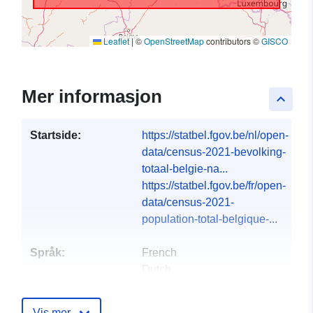
Leaflet
|
©
OpenStreetMap
contributors ©
GISCO
Mer informasjon
keyboard_arrow_up
Startside:
https://statbel.fgov.be/nl/open-
data/census-2021-bevolking-
totaal-belgie-na...
https://statbel.fgov.be/fr/open-
data/census-2021-
population-total-belgique-...
Språk:
French
Dutch
Utgiver:
North Gate II & III - INS
Vis mer