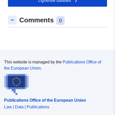
Lignende datasett
Comments
keyboard_arrow_down
0
This website is managed by the
Publications Office of
the European Union.
Publications Office of the European Union
Law | Data | Publications