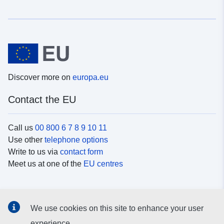
Discover more on
europa.eu
Contact the EU
Call us
00 800 6 7 8 9 10 11
Use other
telephone options
Write to us via
contact form
Meet us at one of the
EU centres
Social media
We use cookies on this site to enhance your user
Search for EU
social media channels
experience