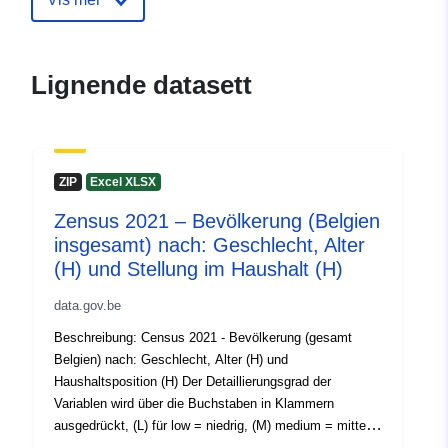
(STATBEL - Statistics Belgium)
E-post:
mailto:statbel@economie.fgov.be
Lignende datasett
Hjemmeside:
https://statbel.fgov.be/
Kontaktpunkter:
Statbel (Directorate General
ZIP
Excel XLSX
Statistics - Statistics Belgium)
E-post:
Zensus 2021 – Bevölkerung (Belgien
mailto:statbel@economie.fgov.be
insgesamt) nach: Geschlecht, Alter
(H) und Stellung im Haushalt (H)
Norsk:
https://statbel.fgov.be/de
https://statbel.fgov.be/nl
data.gov.be
https://statbel.fgov.be/fr
Beschreibung: Census 2021 - Bevölkerung (gesamt
https://statbel.fgov.be/en
Belgien) nach: Geschlecht, Alter (H) und
Haushaltsposition (H) Der Detaillierungsgrad der
Katalogopptak:
Lagt til data.europa.eu:
22
Variablen wird über die Buchstaben in Klammern
January 2025
ausgedrückt, (L) für low = niedrig, (M) medium = mittel
Oppdatert på data.europa.eu:
und (H) high = hoch. Zeitraum: 2021 Metadaten: