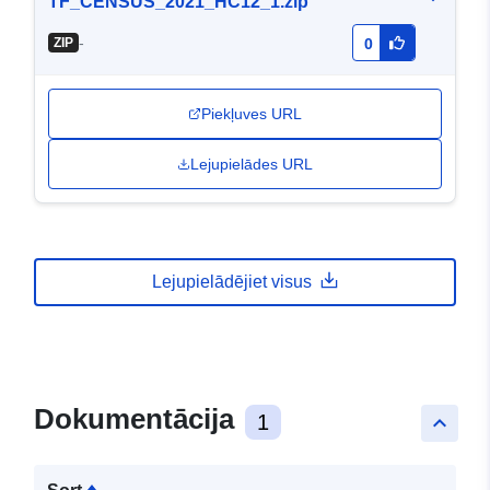
TF_CENSUS_2021_HC12_1.zip
-
ZIP
0
Piekļuves URL
Lejupielādes URL
Lejupielādējiet visus
Dokumentācija
1
keyboard_arrow_up