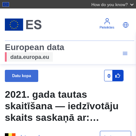
How do you know?
Pieteikties
European data
data.europa.eu
0
Datu kopa
2021. gada tautas
skaitīšana — iedzīvotāju
skaits saskaņā ar:
Dzīvesvieta