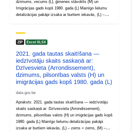
dzimums, vecums (L), ģimenes stāvoklis (M) un
30 July 2026
Imigrācijas gads kopš 1980. gada (L) Mainīgo lielumu
detalizācijas pakāpi izsaka ar burtiem iekavās, (L) –
zems = zems, (M) – vidējs un (H) – augsts.
Ģeogrāfiskā
Koordinātes:
[ [ 2.54, 51.51 ],
Laikposms: 2021 Metadati: Mainīgie lielumi, Eiropas
atrašanās vieta:
[ 6.41, 51.51 ], [ 6.41, 49.49 ],
Īstenošanas regula (ES) 2017/543, Regula (EK) Nr.
[ 2.54, 49.49 ], [ 2.54, 51.51 ]
763/2008 Plašāka informācija, dati un publikācijas ir
ZIP
Excel XLSX
]
pieejami 2021. gada tautas skaitīšanā.
Tips:
Polygon
2021. gada tautas skaitīšana —
iedzīvotāju skaits saskaņā ar:
Identifikatori:
NodeID5629
Dzīvesvieta (Arrondissement),
dzimums, pilsonības valsts (H) un
uriRef:
http://data.europa.eu/88u/dataset
imigrācijas gads kopš 1980. gada (L)
data.gov.be
Piekļuves
public
tiesības:
Apraksts: 2021. gada tautas skaitīšana — iedzīvotāju
skaits saskaņā ar: Dzīvesvieta (Arrondissement),
dzimums, pilsonības valsts (H) un imigrācijas gads kopš
Periods:
01 January 2021
1980. gada (L) Mainīgo lielumu detalizācijas pakāpi
 -
31 December 2021
izsaka ar burtiem iekavās, (L) – zems = zems, (M) –