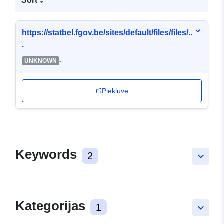
Sort
https://statbel.fgov.be/sites/default/files/files/..
.
-
UNKNOWN
Piekļuve
Keywords
2
keyboard_arrow_down
Kategorijas
1
keyboard_arrow_down