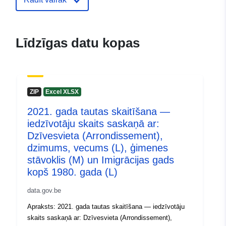
(STATBEL - Statistics Belgium)
E-pasta adrese:
mailto:statbel@economie.fgov.be
Līdzīgas datu kopas
Sākumlapa:
https://statbel.fgov.be/
Kontaktpunkts:
Statbel (Generaldirektion
ZIP
Excel XLSX
Statistik - Statistics Belgium)
E-pasta adrese:
2021. gada tautas skaitīšana —
mailto:statbel@economie.fgov.be
iedzīvotāju skaits saskaņā ar:
Dzīvesvieta (Arrondissement),
URL:
https://statbel.fgov.be/de
dzimums, vecums (L), ģimenes
https://statbel.fgov.be/en
stāvoklis (M) un Imigrācijas gads
https://statbel.fgov.be/nl
kopš 1980. gada (L)
https://statbel.fgov.be/fr
data.gov.be
Kataloga
Pievienots data.europa.eu:
22 Jan
Apraksts: 2021. gada tautas skaitīšana — iedzīvotāju
ieraksts:
2025
skaits saskaņā ar: Dzīvesvieta (Arrondissement),
Jaunākā informācija par Data.euro