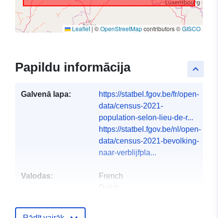
Leaflet
|
©
OpenStreetMap
contributors ©
GISCO
Papildu informācija
keyboard_arrow_up
Galvenā lapa:
https://statbel.fgov.be/fr/open-
data/census-2021-
population-selon-lieu-de-r...
https://statbel.fgov.be/nl/open-
data/census-2021-bevolking-
naar-verblijfpla...
Valodas:
French
Dutch
Publicētājs:
North Gate II & III - INS
Rādīt vairāk