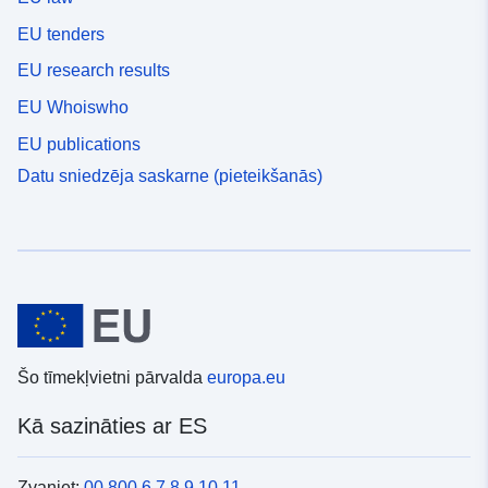
EU tenders
EU research results
EU Whoiswho
EU publications
Datu sniedzēja saskarne (pieteikšanās)
Šo tīmekļvietni pārvalda
europa.eu
Kā sazināties ar ES
Zvaniet:
00 800 6 7 8 9 10 11