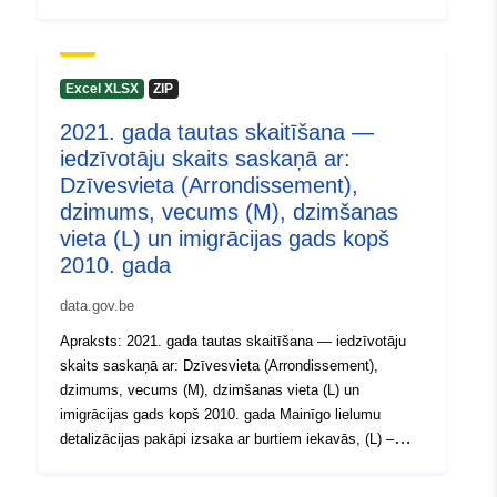
01 January 2021
vidējs un (H) – augsts. Laikposms: 2021
 -
31 December 2021
Metadati: Mainīgie lielumi, Eiropas Īstenošanas regula
(ES) 2017/543, Regula (EK) Nr. 763/2008 Plašāka
informācija, dati un publikācijas ir pieejami 2021. gada
Excel XLSX
ZIP
tautas skaitīšanā.
2021. gada tautas skaitīšana —
iedzīvotāju skaits saskaņā ar:
Dzīvesvieta (Arrondissement),
dzimums, vecums (M), dzimšanas
vieta (L) un imigrācijas gads kopš
2010. gada
data.gov.be
Apraksts: 2021. gada tautas skaitīšana — iedzīvotāju
skaits saskaņā ar: Dzīvesvieta (Arrondissement),
dzimums, vecums (M), dzimšanas vieta (L) un
imigrācijas gads kopš 2010. gada Mainīgo lielumu
detalizācijas pakāpi izsaka ar burtiem iekavās, (L) –
zems = zems, (M) – vidējs un (H) – augsts.
Laikposms: 2021 Metadati: Mainīgie lielumi, Eiropas