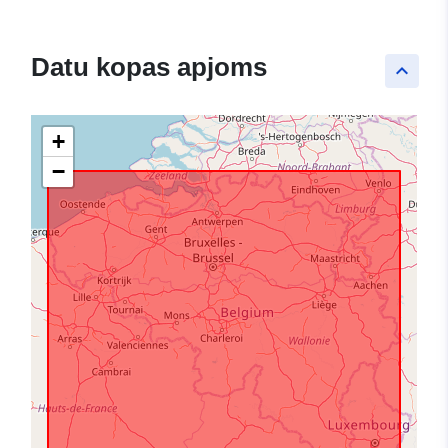
Datu kopas apjoms
keyboard_arrow_up
+
−