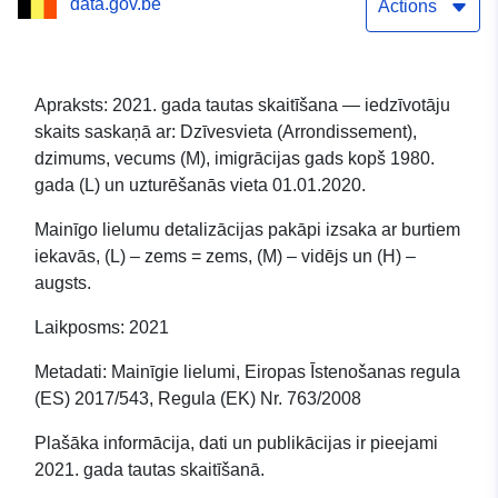
data.gov.be
(Arrondissement),
Actions
dzimums, vecums (M),
imigrācijas gads kopš
Apraksts: 2021. gada tautas skaitīšana — iedzīvotāju
skaits saskaņā ar: Dzīvesvieta (Arrondissement),
1980. gada (L) un
dzimums, vecums (M), imigrācijas gads kopš 1980.
uzturēšanās vieta
gada (L) un uzturēšanās vieta 01.01.2020.
01.01.2020.
Mainīgo lielumu detalizācijas pakāpi izsaka ar burtiem
iekavās, (L) – zems = zems, (M) – vidējs un (H) –
augsts.
Laikposms: 2021
Metadati: Mainīgie lielumi, Eiropas Īstenošanas regula
(ES) 2017/543, Regula (EK) Nr. 763/2008
Plašāka informācija, dati un publikācijas ir pieejami
2021. gada tautas skaitīšanā.