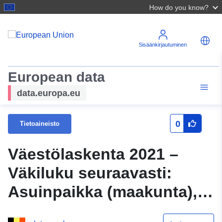
How do you know?
Sisäänkirjautuminen
European data
data.europa.eu
0
Tietoaineisto
Väestölaskenta 2021 –
Väkiluku seuraavasti:
Asuinpaikka (maakunta),
sukupuoli, ikä (M),