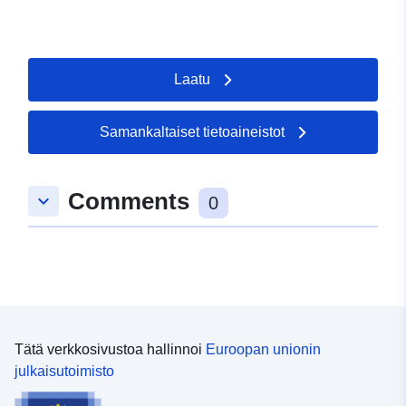
Laatu
Samankaltaiset tietoaineistot
Comments
keyboard_arrow_down
0
Tätä verkkosivustoa hallinnoi
Euroopan unionin
julkaisutoimisto