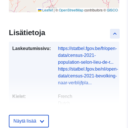
Leaflet
|
©
OpenStreetMap
contributors ©
GISCO
Lisätietoja
keyboard_arrow_up
Laskeutumissivu:
https://statbel.fgov.be/fr/open-
data/census-2021-
population-selon-lieu-de-r...
https://statbel.fgov.be/nl/open-
data/census-2021-bevolking-
naar-verblijfpla...
Kielet:
French
Dutch
Julkaisija:
North Gate II & III - INS
Näytä lisää
(STATBEL - Statistics Belgium)