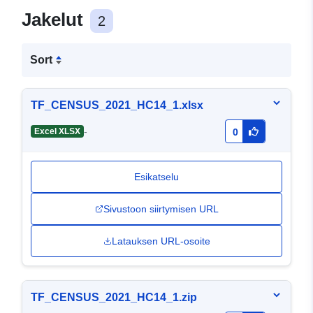
Jakelut
2
Sort
TF_CENSUS_2021_HC14_1.xlsx
-
Excel XLSX
0
Esikatselu
Sivustoon siirtymisen URL
Latauksen URL-osoite
TF_CENSUS_2021_HC14_1.zip