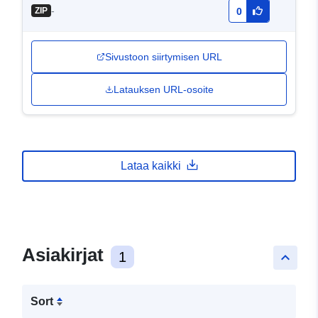
-
ZIP
0
Sivustoon siirtymisen URL
Latauksen URL-osoite
Lataa kaikki
Asiakirjat
1
keyboard_arrow_up
Sort