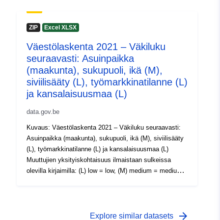
Metatiedot: Muuttujat, EU:n täytäntöönpanoasetus (EU)
2017/543, asetus (EY) N:o 763/2008 Lisätietoa, dataa ja
julkaisuja löytyy Väestönlaskenta 2021 -sivuilta.
ZIP
Excel XLSX
Väestölaskenta 2021 – Väkiluku
seuraavasti: Asuinpaikka
(maakunta), sukupuoli, ikä (M),
siviilisääty (L), työmarkkinatilanne (L)
ja kansalaisuusmaa (L)
data.gov.be
Kuvaus: Väestölaskenta 2021 – Väkiluku seuraavasti:
Asuinpaikka (maakunta), sukupuoli, ikä (M), siviilisääty
(L), työmarkkinatilanne (L) ja kansalaisuusmaa (L)
Muuttujien yksityiskohtaisuus ilmaistaan sulkeissa
olevilla kirjaimilla: (L) low = low, (M) medium = medium
ja (H) high = high. Ajanjakso: 2021
Metatiedot: Muuttujat, EU:n täytäntöönpanoasetus (EU)
2017/543, asetus (EY) N:o 763/2008 Lisätietoa, dataa ja
julkaisuja löytyy Väestönlaskenta 2021 -sivuilta.
arrow_forward
Explore similar datasets