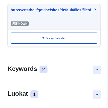
https://statbel.fgov.be/sites/default/files/files/..
.
-
UNKNOWN
Pääsy tietoihin
Keywords
2
keyboard_arrow_down
Luokat
1
keyboard_arrow_down