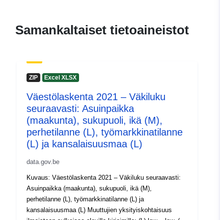
S-posti:
mailto:statbel@economie.fgov.be
Samankaltaiset tietoaineistot
Kotisivu:
https://statbel.fgov.be/
Yhteyspisteet:
Statbel (Generaldirektion
Statistik - Statistics Belgium)
ZIP
Excel XLSX
S-posti:
mailto:statbel@economie.fgov.be
Väestölaskenta 2021 – Väkiluku
seuraavasti: Asuinpaikka
URL-osoite:
(maakunta), sukupuoli, ikä (M),
https://statbel.fgov.be/nl
perhetilanne (L), työmarkkinatilanne
https://statbel.fgov.be/fr
(L) ja kansalaisuusmaa (L)
https://statbel.fgov.be/en
https://statbel.fgov.be/de
data.gov.be
Kuvaus: Väestölaskenta 2021 – Väkiluku seuraavasti:
Luetteloluetteloa
Lisätty dataan.europa.eu:
22
Asuinpaikka (maakunta), sukupuoli, ikä (M),
koskeva rekisteri:
January 2025
perhetilanne (L), työmarkkinatilanne (L) ja
Päivitetty data.europa.eu:
30
kansalaisuusmaa (L) Muuttujien yksityiskohtaisuus
July 2026