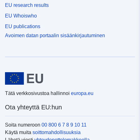
EU research results
EU Whoiswho
EU publications
Avoimen datan portaalin sisäänkirjautuminen
Tätä verkkosivustoa hallinnoi
europa.eu
Ota yhteyttä EU:hun
Soita numeroon
00 800 6 7 8 9 10 11
Käytä muita
soittomahdollisuuksia
Lähetä viesti
yhteydenottolomakkeella