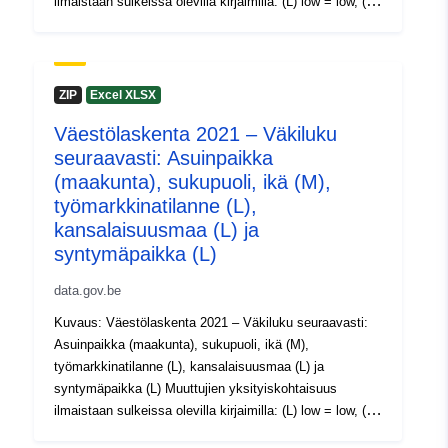
ilmaistaan sulkeissa olevilla kirjaimilla: (L) low = low, (M)
medium = medium ja (H) high = high. Ajanjakso: 2021
Metatiedot: Muuttujat, EU:n täytäntöönpanoasetus (EU)
Alueellinen:
Koordinaatit:
[ [ 2.54, 51.51 ],
2017/543, asetus (EY) N:o 763/2008 Lisätietoa, dataa ja
[ 6.41, 51.51 ], [ 6.41, 49.49 ],
julkaisuja löytyy Väestönlaskenta 2021 -sivuilta.
ZIP
Excel XLSX
[ 2.54, 49.49 ], [ 2.54, 51.51 ]
]
Väestölaskenta 2021 – Väkiluku
Tyyppi:
Polygon
seuraavasti: Asuinpaikka
(maakunta), sukupuoli, ikä (M),
Tunnisteet:
NodeID5633
työmarkkinatilanne (L),
kansalaisuusmaa (L) ja
uriRef:
http://data.europa.eu/88u/dataset
syntymäpaikka (L)
data.gov.be
Käyttöoikeudet:
public
Kuvaus: Väestölaskenta 2021 – Väkiluku seuraavasti:
Asuinpaikka (maakunta), sukupuoli, ikä (M),
Ajallinen
01 January 2021
työmarkkinatilanne (L), kansalaisuusmaa (L) ja
kattavuus:
 -
31 December 2021
syntymäpaikka (L) Muuttujien yksityiskohtaisuus
01 January 2021
ilmaistaan sulkeissa olevilla kirjaimilla: (L) low = low, (M)
medium = medium ja (H) high = high. Ajanjakso: 2021
 -
31 December 2021