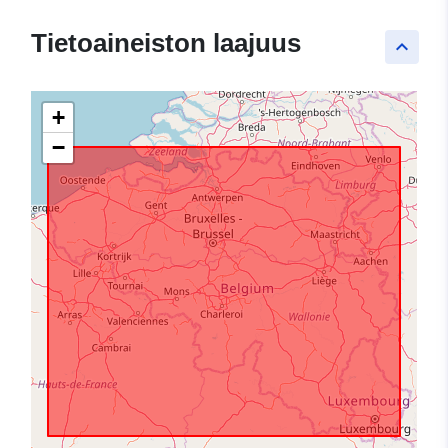
Tietoaineiston laajuus
keyboard_arrow_up
+
−