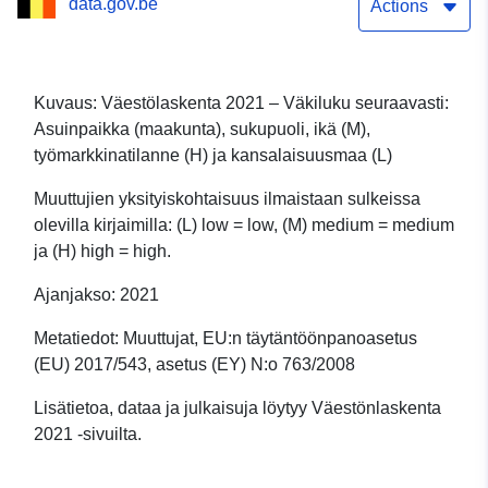
data.gov.be
työmarkkinatilanne (H) ja
Actions
kansalaisuusmaa (L)
Kuvaus: Väestölaskenta 2021 – Väkiluku seuraavasti:
Asuinpaikka (maakunta), sukupuoli, ikä (M),
työmarkkinatilanne (H) ja kansalaisuusmaa (L)
Muuttujien yksityiskohtaisuus ilmaistaan sulkeissa
olevilla kirjaimilla: (L) low = low, (M) medium = medium
ja (H) high = high.
Ajanjakso: 2021
Metatiedot: Muuttujat, EU:n täytäntöönpanoasetus
(EU) 2017/543, asetus (EY) N:o 763/2008
Lisätietoa, dataa ja julkaisuja löytyy Väestönlaskenta
2021 -sivuilta.