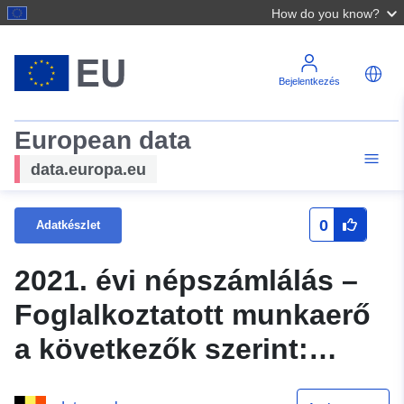
How do you know?
Bejelentkezés
European data
data.europa.eu
0
Adatkészlet
2021. évi népszámlálás –
Foglalkoztatott munkaerő
a következők szerint:
Lakóhely (tartomány),