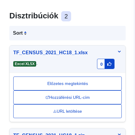
Disztribúciók
2
Sort
TF_CENSUS_2021_HC18_1.xlsx
-
Excel XLSX
0
Előzetes megtekintés
Hozzáférési URL-cím
URL letöltése