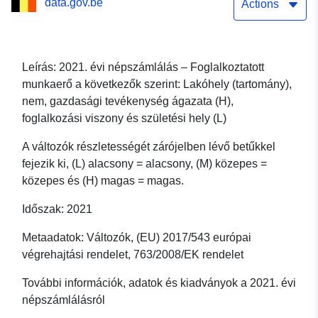
data.gov.be
nem, gazdasági
Actions
tevékenység ágazata (H),
foglalkozási viszony és
Leírás: 2021. évi népszámlálás – Foglalkoztatott
munkaerő a következők szerint: Lakóhely (tartomány),
születési hely (L)
nem, gazdasági tevékenység ágazata (H),
foglalkozási viszony és születési hely (L)
A változók részletességét zárójelben lévő betűkkel
fejezik ki, (L) alacsony = alacsony, (M) közepes =
közepes és (H) magas = magas.
Időszak: 2021
Metaadatok: Változók, (EU) 2017/543 európai
végrehajtási rendelet, 763/2008/EK rendelet
További információk, adatok és kiadványok a 2021. évi
népszámlálásról