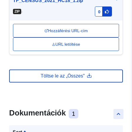
TF_CENSUS_2021_HC18_1.zip
-
ZIP
0
Hozzáférési URL-cím
URL letöltése
Töltse le az „Összes”
Dokumentációk
1
keyboard_arrow_up