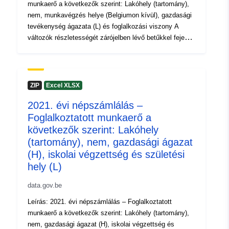
munkaerő a következők szerint: Lakóhely (tartomány),
nem, munkavégzés helye (Belgiumon kívül), gazdasági
Térbeli:
Koordináták:
[ [ 2.54, 51.51 ],
tevékenység ágazata (L) és foglalkozási viszony A
[ 6.41, 51.51 ], [ 6.41, 49.49 ],
változók részletességét zárójelben lévő betűkkel fejezik
ki, (L) alacsony = alacsony, (M) közepes = közepes és
[ 2.54, 49.49 ], [ 2.54, 51.51 ]
(H) magas = magas. Időszak: 2021
]
Metaadatok: Változók, (EU) 2017/543 európai
Típus:
Polygon
végrehajtási rendelet, 763/2008/EK rendelet További
ZIP
Excel XLSX
információk, adatok és kiadványok a 2021. évi
Azonosítók:
NodeID5645
2021. évi népszámlálás –
népszámlálásról
Foglalkoztatott munkaerő a
uriRef:
http://data.europa.eu/88u/dataset
következők szerint: Lakóhely
(tartomány), nem, gazdasági ágazat
Hozzáférési
public
(H), iskolai végzettség és születési
jogosultságok:
hely (L)
data.gov.be
Lefedett időszak:
01 January 2021
Leírás: 2021. évi népszámlálás – Foglalkoztatott
 -
31 December 2021
munkaerő a következők szerint: Lakóhely (tartomány),
01 January 2021
nem, gazdasági ágazat (H), iskolai végzettség és