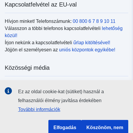
Kapcsolatfelvétel az EU-val
Hívjon minket! Telefonszámunk:
00 800 6 7 8 9 10 11
Válasszon a többi telefonos kapcsolatfelvételi
lehetőség
közül!
Írjon nekünk a kapcsolatfelvételi
űrlap kitöltésével!
Jöjjön el személyesen az
uniós központok egyikébe!
Közösségi média
Kövesse az EU
közösségi oldalait!
Ez az oldal cookie-kat (sütiket) használ a
felhasználói élmény javítása érdekében
Uniós intézmények és szervek
További információk
Keresés az uniós intézmények és szervek körében
Elfogadás
Köszönöm, nem