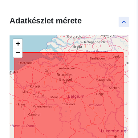
Adatkészlet mérete
keyboard_arrow_up
+
−