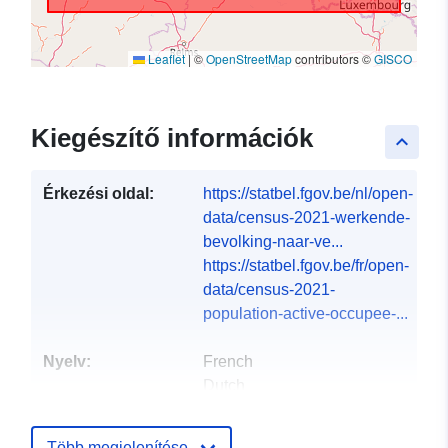
Leaflet
|
©
OpenStreetMap
contributors ©
GISCO
Kiegészítő információk
keyboard_arrow_up
Érkezési oldal:
https://statbel.fgov.be/nl/open-
data/census-2021-werkende-
bevolking-naar-ve...
https://statbel.fgov.be/fr/open-
data/census-2021-
population-active-occupee-...
Nyelv:
French
Dutch
Közzétevő:
North Gate II & III - INS
Több megjelenítése