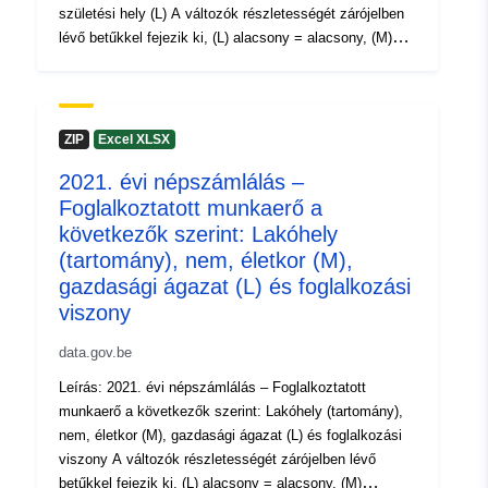
 -
31 December 2021
születési hely (L) A változók részletességét zárójelben
lévő betűkkel fejezik ki, (L) alacsony = alacsony, (M)
közepes = közepes és (H) magas = magas.
Időszak: 2021 Metaadatok: Változók, (EU) 2017/543
európai végrehajtási rendelet, 763/2008/EK rendelet
További információk, adatok és kiadványok a 2021. évi
ZIP
Excel XLSX
népszámlálásról
2021. évi népszámlálás –
Foglalkoztatott munkaerő a
következők szerint: Lakóhely
(tartomány), nem, életkor (M),
gazdasági ágazat (L) és foglalkozási
viszony
data.gov.be
Leírás: 2021. évi népszámlálás – Foglalkoztatott
munkaerő a következők szerint: Lakóhely (tartomány),
nem, életkor (M), gazdasági ágazat (L) és foglalkozási
viszony A változók részletességét zárójelben lévő
betűkkel fejezik ki, (L) alacsony = alacsony, (M)