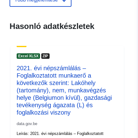
(STATBEL - Statistics Belgium)
E-mail:
mailto:statbel@economie.fgov.be
Hasonló adatkészletek
Kezdőlap:
https://statbel.fgov.be/
Kapcsolattartási
Statbel (Generaldirektion
pontok:
Statistik - Statistics Belgium)
Excel XLSX
ZIP
E-mail:
mailto:statbel@economie.fgov.be
2021. évi népszámlálás –
Foglalkoztatott munkaerő a
URL:
https://statbel.fgov.be/en
következők szerint: Lakóhely
https://statbel.fgov.be/de
(tartomány), nem, munkavégzés
https://statbel.fgov.be/fr
helye (Belgiumon kívül), gazdasági
https://statbel.fgov.be/nl
tevékenység ágazata (L) és
foglalkozási viszony
Katalógus-
Hozzáadva a data.europa.eu-hoz:
nyilvántartás:
22 January 2025
data.gov.be
Frissítve: data.europa.eu:
30 July
Leírás: 2021. évi népszámlálás – Foglalkoztatott
2026