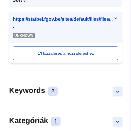
Sort
https://statbel.fgov.be/sites/default/files/files/..
.
-
UNKNOWN
Hozzáférés a hozzáféréshez
Keywords
2
keyboard_arrow_down
Kategóriák
1
keyboard_arrow_down