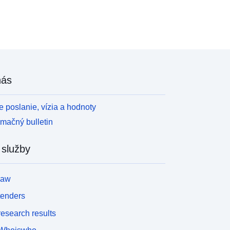
nás
 poslanie, vízia a hodnoty
rmačný bulletin
 služby
law
tenders
esearch results