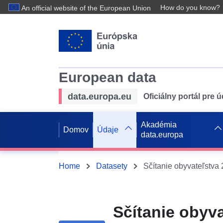
How do you know?
An official website of the European Union
European data
data.europa.eu
Oficiálny portál pre 
Akadémia
Domov
Údaje
data.europa
Home
Datasety
Sčítanie obyv