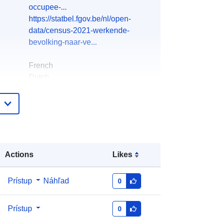
occupee-...
https://statbel.fgov.be/nl/open-
data/census-2021-werkende-
bevolking-naar-ve...
French
Dutch
North Gate II & III - INS (STATBEL -
Statistics Belgium)
E-mail:
mailto:statbel@economie.fgov.be
Domovská stránka:
Actions
Likes
https://statbel.fgov.be/
Prístup
Náhľad
0
Statbel (Algemene Directie
Statistiek - Statistics Belgium)
Prístup
0
E-mail: