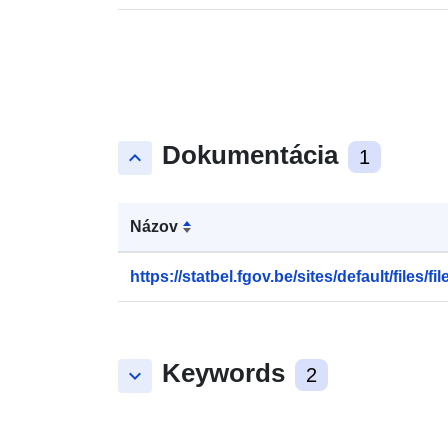
Dokumentácia
keyboard_arrow_up
1
Názov
https://statbel.fgov.be/sites/default/files/file
Keywords
keyboard_arrow_down
2