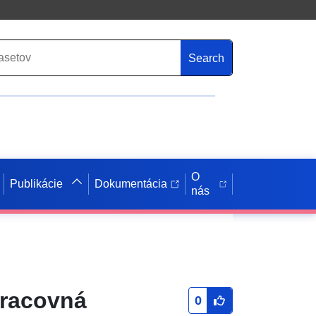
Search
O
Publikácie
Dokumentácia
nás
pracovná
0