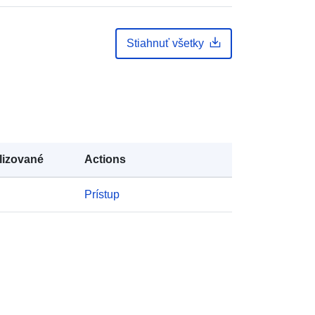
mailto:statbel@economie.fgov.be
Adresa URL:
Stiahnuť všetky
https://statbel.fgov.be/de
https://statbel.fgov.be/en
https://statbel.fgov.be/fr
https://statbel.fgov.be/nl
Pridané k údajom.europa.eu:
22 January
2025
lizované
Actions
Aktualizované na základe údajov.europa.eu:
30 July 2026
Prístup
Súradnice:
[ [ 2.54, 51.51 ], [ 6.41,
51.51 ], [ 6.41, 49.49 ], [ 2.54, 49.49 ],
[ 2.54, 51.51 ] ]
Typ:
Polygon
:
NodeID5646