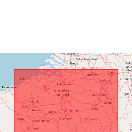
uriRef:
Prístupové p
Časové pokry