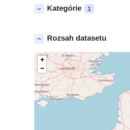
Kategórie
keyboard_arrow_down
1
Rozsah datasetu
keyboard_arrow_up
+
−