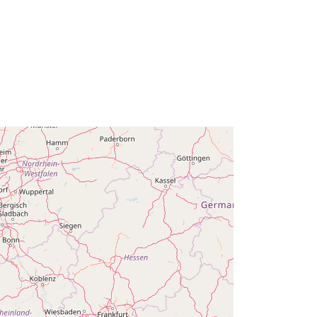
http://data.europa.eu/88u/dataset/no
deid5646
ráva:
public
tie:
01 January 2021
 -
31 December 2021
01 January 2021
 -
31 December 2021