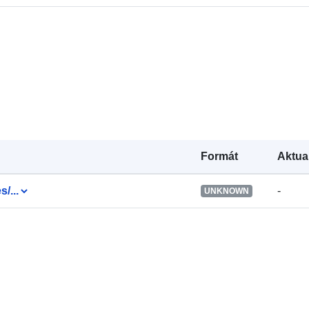
Katalógový
záznam:
Formát
Aktua
s/...
-
UNKNOWN
Zemepisné
pokrytie:
Identifikátory