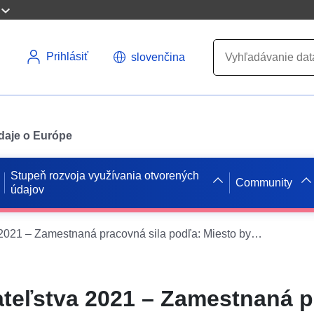
Prihlásiť
slovenčina
údaje o Európe
Stupeň rozvoja využívania otvorených
Community
údajov
Sčítanie obyvateľstva 2021 – Zamestnaná pracovná sila podľa: Miesto bydliska (provincia), pohlavie, sektor hospodárskej činnosti (H), dosiahnuté vzdelanie a miesto narodenia (L)
ateľstva 2021 – Zamestnaná 