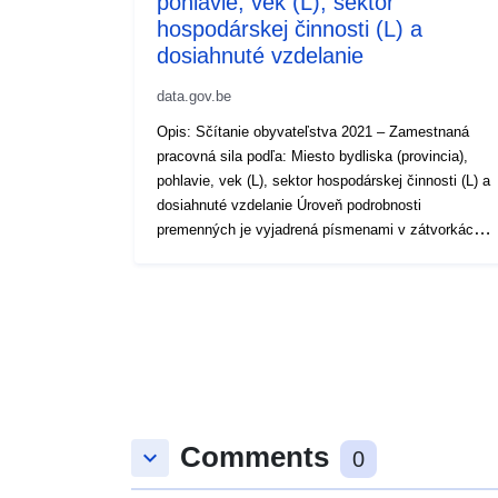
pohlavie, vek (L), sektor
hospodárskej činnosti (L) a
dosiahnuté vzdelanie
data.gov.be
Opis: Sčítanie obyvateľstva 2021 – Zamestnaná
pracovná sila podľa: Miesto bydliska (provincia),
pohlavie, vek (L), sektor hospodárskej činnosti (L) a
dosiahnuté vzdelanie Úroveň podrobnosti
premenných je vyjadrená písmenami v zátvorkách,
(L) pre nízku = nízku, (M) strednú = strednú a (H)
vysokú = vysokú. Obdobie: 2021
Metaúdaje: Premenné, európske vykonávacie
nariadenie (EÚ) 2017/543, nariadenie (ES) č.
763/2008 Viac informácií, údajov a publikácií možno
nájsť v Sčítaní ľudu 2021
Comments
keyboard_arrow_down
0