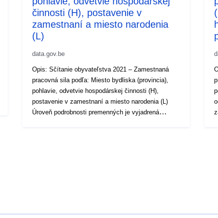
pohlavie, odvetvie hospodárskej
činnosti (H), postavenie v
zamestnaní a miesto narodenia
(L)
data.gov.be
d
Opis: Sčítanie obyvateľstva 2021 – Zamestnaná
O
pracovná sila podľa: Miesto bydliska (provincia),
p
pohlavie, odvetvie hospodárskej činnosti (H),
p
postavenie v zamestnaní a miesto narodenia (L)
o
Úroveň podrobnosti premenných je vyjadrená
zame
písmenami v zátvorkách, (L) pre nízku = nízku, (M)
v
strednú = strednú a (H) vysokú = vysokú.
n
Obdobie: 2021 Metaúdaje: Premenné, európske
vysokú.
vykonávacie nariadenie (EÚ) 2017/543, nariadenie
e
(ES) č. 763/2008 Viac informácií, údajov a
na
publikácií možno nájsť v Sčítaní ľudu 2021
a