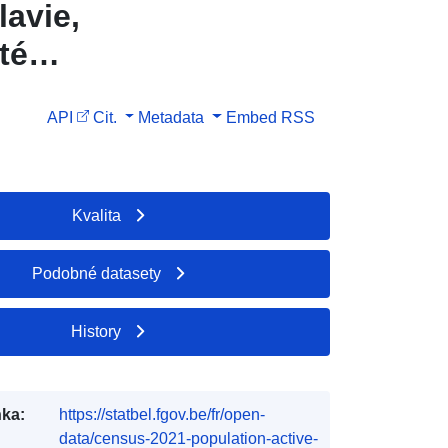
lavie,
té
API
Cit.
Metadata
Embed
RSS
Kvalita
Podobné datasety
History
ka:
https://statbel.fgov.be/fr/open-
data/census-2021-population-active-