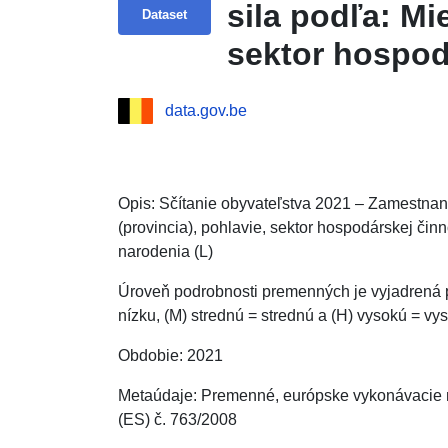
sila podľa: Mi
Dataset
sektor hospod
vzdelanie a mi
data.gov.be
Opis: Sčítanie obyvateľstva 2021 – Zamestnaná
(provincia), pohlavie, sektor hospodárskej čin
narodenia (L)
Úroveň podrobnosti premenných je vyjadrená p
nízku, (M) strednú = strednú a (H) vysokú = vy
Obdobie: 2021
Metaúdaje: Premenné, európske vykonávacie n
(ES) č. 763/2008