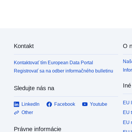
Kontakt
O 
Naše
Kontaktovať tím European Data Portal
Info
Registrovať sa na odber informačného bulletinu
Iné
Sledujte nás na
EU 
LinkedIn
Facebook
Youtube
EU 
Other
EU r
Právne informácie