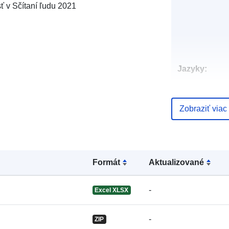
sť v Sčítaní ľudu 2021
Jazyky:
Vydavateľ:
Zobraziť viac
Formát
Aktualizované
-
Excel XLSX
Kontaktné
miesta:
-
ZIP