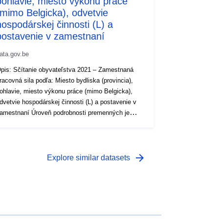
pohlavie, miesto výkonu práce
(mimo Belgicka), odvetvie
hospodárskej činnosti (L) a
postavenie v zamestnaní
ata.gov.be
pis: Sčítanie obyvateľstva 2021 – Zamestnaná
racovná sila podľa: Miesto bydliska (provincia),
ohlavie, miesto výkonu práce (mimo Belgicka),
dvetvie hospodárskej činnosti (L) a postavenie v
stnaní Úroveň podrobnosti premenných je
yjadrená písmenami v zátvorkách, (L) pre nízku =
ízku, (M) strednú = strednú a (H) vysokú =
 Obdobie: 2021 Metaúdaje: Premenné,
urópske vykonávacie nariadenie (EÚ) 2017/543,
arrow_forward
Explore similar datasets
riadenie (ES) č. 763/2008 Viac informácií, údajov
 publikácií možno nájsť v Sčítaní ľudu 2021