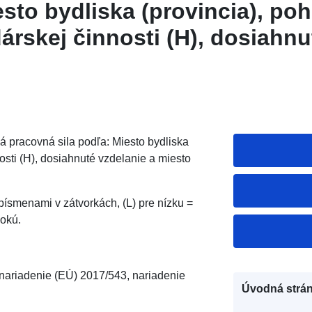
esto bydliska (provincia), poh
árskej činnosti (H), dosiahnu
esto narodenia (L)
 pracovná sila podľa: Miesto bydliska
nosti (H), dosiahnuté vzdelanie a miesto
ísmenami v zátvorkách, (L) pre nízku =
sokú.
ariadenie (EÚ) 2017/543, nariadenie
Úvodná strán