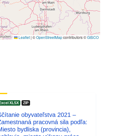
Leaflet
|
©
OpenStreetMap
contributors ©
GISCO
Excel XLSX
ZIP
Sčítanie obyvateľstva 2021 –
Zamestnaná pracovná sila podľa:
Miesto bydliska (provincia),