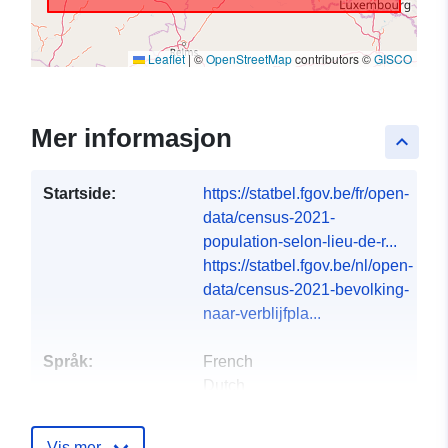
Leaflet
|
©
OpenStreetMap
contributors ©
GISCO
Mer informasjon
keyboard_arrow_up
Startside:
https://statbel.fgov.be/fr/open-
data/census-2021-
population-selon-lieu-de-r...
https://statbel.fgov.be/nl/open-
data/census-2021-bevolking-
naar-verblijfpla...
Språk:
French
Dutch
Utgiver:
North Gate II & III - INS
Vis mer