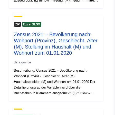
ausgedrückt, (L) für low = niedrig, (M) medium = mittel
30 July 2026
und (H) high = hoch. Zeitraum: 2021 Metadaten:
Variablen, Europäische Durchführungsverordnung (EU)
Nr. 2017/543, Verordnung (EG) Nr. 763/2008 Weitere
Romslig:
Koordinater:
[ [ 2.54, 51.51 ],
Informationen, Daten und Veröffentlichungen zu diesem
ZIP
Excel XLSX
[ 6.41, 51.51 ], [ 6.41, 49.49 ],
Thema finden Sie auf Census 2021
[ 2.54, 49.49 ], [ 2.54, 51.51 ]
Zensus 2021 – Bevölkerung nach:
]
Wohnort (Provinz), Geschlecht, Alter
Type:
Polygon
(M), Stellung im Haushalt (M) und
Wohnort zum 01.01.2020
Identifikatorer:
NodeID5658
data.gov.be
uriRef:
http://data.europa.eu/88u/dataset
Beschreibung: Census 2021 – Bevölkerung nach:
Wohnort (Provinz), Geschlecht, Alter (M),
Haushaltsposition (M) und Wohnort am 01.01.2020 Der
Tilgangsrettighet
public
Detaillierungsgrad der Variablen wird über die
er:
Buchstaben in Klammern ausgedrückt, (L) für low =
niedrig, (M) medium = mittel und (H) high = hoch.
Temporal
01 January 2021
Zeitraum: 2021 Metadaten: Variablen, Europäische
coverage:
 -
31 December 2021
Durchführungsverordnung (EU) Nr. 2017/543, Verordnung