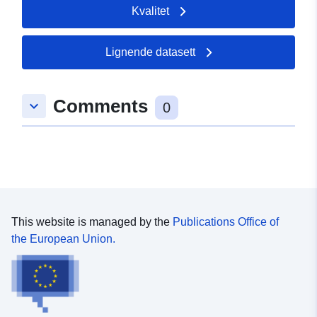
Kvalitet
Lignende datasett
Comments
keyboard_arrow_down
0
This website is managed by the
Publications Office of
the European Union.