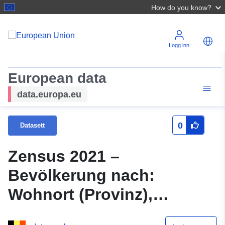
How do you know?
Logg inn
European data
data.europa.eu
0
Datasett
Zensus 2021 –
Bevölkerung nach:
Wohnort (Provinz),
Geschlecht, Alter (M),