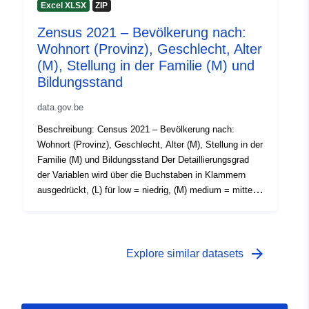
01 January 2021
(EG) Nr. 763/2008 Weitere Informationen, Daten und
Excel XLSX
ZIP
Veröffentlichungen zu diesem Thema finden Sie auf
 -
31 December 2021
Zensus 2021 – Bevölkerung nach:
Census 2021
Wohnort (Provinz), Geschlecht, Alter
(M), Stellung in der Familie (M) und
Bildungsstand
data.gov.be
Beschreibung: Census 2021 – Bevölkerung nach:
Wohnort (Provinz), Geschlecht, Alter (M), Stellung in der
Familie (M) und Bildungsstand Der Detaillierungsgrad
der Variablen wird über die Buchstaben in Klammern
ausgedrückt, (L) für low = niedrig, (M) medium = mittel
und (H) high = hoch. Zeitraum: 2021 Metadaten:
Variablen, Europäische Durchführungsverordnung (EU)
Nr. 2017/543, Verordnung (EG) Nr. 763/2008 Weitere
Informationen, Daten und Veröffentlichungen zu diesem
arrow_forward
Explore similar datasets
Thema finden Sie auf Census 2021