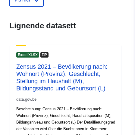
(STATBEL - Statistics Belgium)
E-post:
mailto:statbel@economie.fgov.be
Lignende datasett
Hjemmeside:
https://statbel.fgov.be/
Kontaktpunkter:
Statbel (Directorate General
Excel XLSX
ZIP
Statistics - Statistics Belgium)
E-post:
Zensus 2021 – Bevölkerung nach:
mailto:statbel@economie.fgov.be
Wohnort (Provinz), Geschlecht,
Stellung im Haushalt (M),
Norsk:
https://statbel.fgov.be/en
Bildungsstand und Geburtsort (L)
https://statbel.fgov.be/nl
https://statbel.fgov.be/fr
data.gov.be
https://statbel.fgov.be/de
Beschreibung: Census 2021 – Bevölkerung nach:
Wohnort (Provinz), Geschlecht, Haushaltsposition (M),
Katalogopptak:
Lagt til data.europa.eu:
22
Bildungsniveau und Geburtsort (L) Der Detaillierungsgrad
January 2025
der Variablen wird über die Buchstaben in Klammern
Oppdatert på data.europa.eu: