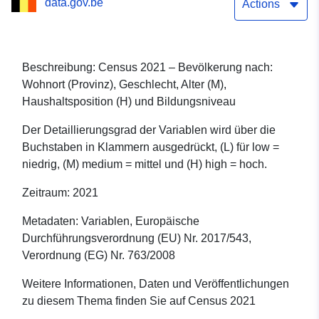
data.gov.be
Stellung im Haushalt (H)
Actions
und Bildungsstand
Beschreibung: Census 2021 – Bevölkerung nach:
Wohnort (Provinz), Geschlecht, Alter (M),
Haushaltsposition (H) und Bildungsniveau
Der Detaillierungsgrad der Variablen wird über die
Buchstaben in Klammern ausgedrückt, (L) für low =
niedrig, (M) medium = mittel und (H) high = hoch.
Zeitraum: 2021
Metadaten: Variablen, Europäische
Durchführungsverordnung (EU) Nr. 2017/543,
Verordnung (EG) Nr. 763/2008
Weitere Informationen, Daten und Veröffentlichungen
zu diesem Thema finden Sie auf Census 2021