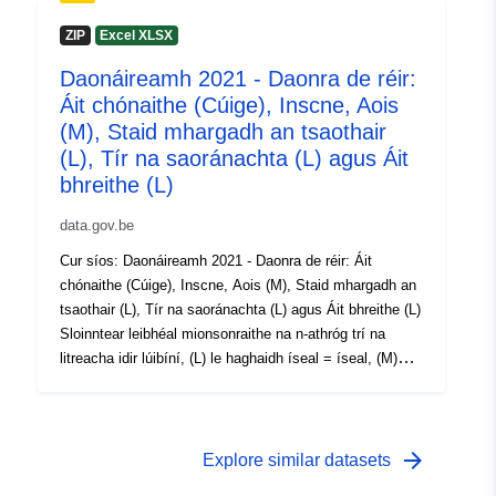
Chun Feidhme (AE) Uimh. 2017/543, Rialachán (CE)
 -
31 December 2021
Uimh. 763/2008 Tá tuilleadh eolais, sonraí agus
ZIP
Excel XLSX
foilseacháin ar fáil ar Dhaonáireamh 2021
Daonáireamh 2021 - Daonra de réir:
Áit chónaithe (Cúige), Inscne, Aois
(M), Staid mhargadh an tsaothair
(L), Tír na saoránachta (L) agus Áit
bhreithe (L)
data.gov.be
Cur síos: Daonáireamh 2021 - Daonra de réir: Áit
chónaithe (Cúige), Inscne, Aois (M), Staid mhargadh an
tsaothair (L), Tír na saoránachta (L) agus Áit bhreithe (L)
Sloinntear leibhéal mionsonraithe na n-athróg trí na
litreacha idir lúibíní, (L) le haghaidh íseal = íseal, (M)
meán = meánach agus (H) ard = ard. Tréimhse: 2021
Meiteashonraí: Athróga, Rialachán Cur Chun Feidhme
(AE) Uimh. 2017/543, Rialachán (CE) Uimh. 763/2008
Tá tuilleadh eolais, sonraí agus foilseacháin ar fáil ar
arrow_forward
Explore similar datasets
Dhaonáireamh 2021