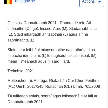
data.gov.be
(L), Staid mhargadh an
Actions
tsaothair (L) agus Tír na
saoránachta (L)
Cur síos: Daonáireamh 2021 - Daonra de réir: Áit
chónaithe (Cúige), Inscne, Aois (M), Stádas sibhialta
(L), Staid mhargadh an tsaothair (L) agus Tír na
saoránachta (L)
Sloinntear leibhéal mionsonraithe na n-athróg trí na
litreacha idir lúibíní, (L) le haghaidh íseal = íseal, (M)
meán = meánach agus (H) ard = ard.
Tréimhse: 2021
Meiteashonraí: Athróga, Rialachán Cur Chun Feidhme
(AE) Uimh. 2017/543, Rialachán (CE) Uimh. 763/2008
Tá tuilleadh eolais, sonraí agus foilseacháin ar fáil ar
Dhaonáireamh 2021