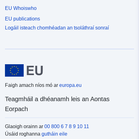
EU Whoiswho
EU publications
Logáil isteach chomhéadan an tsoláthraí sonraí
Faigh amach níos mó ar
europa.eu
Teagmháil a dhéanamh leis an Aontas
Eorpach
Glaoigh orainn ar
00 800 6 7 8 9 10 11
Úsáid roghanna
gutháin eile