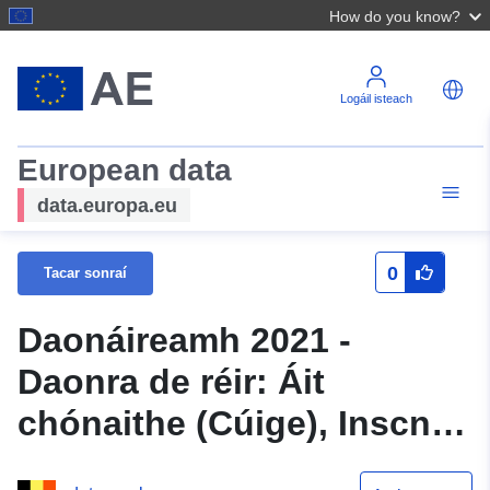
How do you know?
Logáil isteach
European data
data.europa.eu
0
Tacar sonraí
Daonáireamh 2021 -
Daonra de réir: Áit
chónaithe (Cúige), Inscne,
Aois (M), Stádas sibhialta