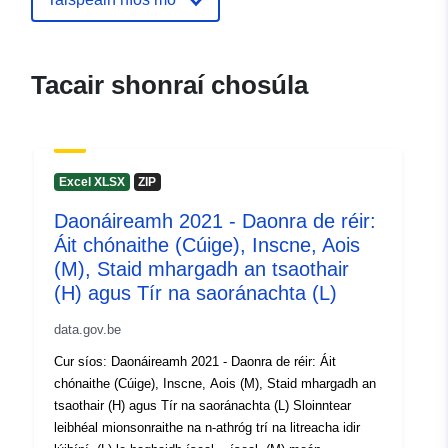
(STATBEL - Statistics Belgium)
Ríomhphost:
mailto:statbel@economie.fgov.be
Tacair shonraí chosúla
Leathanach baile:
https://statbel.fgov.be/
Pointí teagmhála:
Statbel (Direction générale
Excel XLSX
ZIP
Statistique - Statistics Belgium)
Ríomhphost:
Daonáireamh 2021 - Daonra de réir:
mailto:statbel@economie.fgov.be
Áit chónaithe (Cúige), Inscne, Aois
(M), Staid mhargadh an tsaothair
URL:
https://statbel.fgov.be/en
(H) agus Tír na saoránachta (L)
https://statbel.fgov.be/nl
https://statbel.fgov.be/fr
data.gov.be
https://statbel.fgov.be/de
Cur síos: Daonáireamh 2021 - Daonra de réir: Áit
chónaithe (Cúige), Inscne, Aois (M), Staid mhargadh an
Taifead Catalóige:
Curtha le data.europa.eu:
22
tsaothair (H) agus Tír na saoránachta (L) Sloinntear
January 2025
leibhéal mionsonraithe na n-athróg trí na litreacha idir
Nuashonraithe ar data.europa.eu: