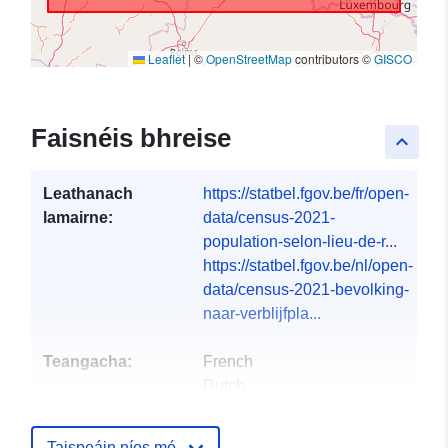
Leaflet
|
©
OpenStreetMap
contributors ©
GISCO
Faisnéis bhreise
keyboard_arrow_up
Leathanach
https://statbel.fgov.be/fr/open-
lamairne:
data/census-2021-
population-selon-lieu-de-r...
https://statbel.fgov.be/nl/open-
data/census-2021-bevolking-
naar-verblijfpla...
Teangacha:
French
Dutch
Foilsitheoir:
North Gate II & III - INS
Taispeáin níos mó