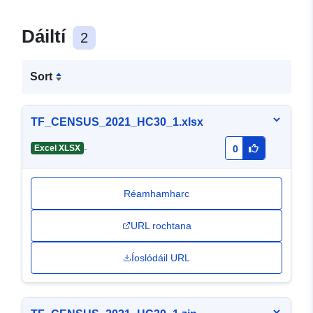
Dáiltí
2
Sort
TF_CENSUS_2021_HC30_1.xlsx
-
Excel XLSX
0
Réamhamharc
URL rochtana
Íoslódáil URL