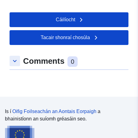
Cáilíocht
Tacair shonraí chosúla
Comments
keyboard_arrow_down
0
Is í
Oifig Foilseachán an Aontais Eorpaigh
a
bhainistíonn an suíomh gréasáin seo.