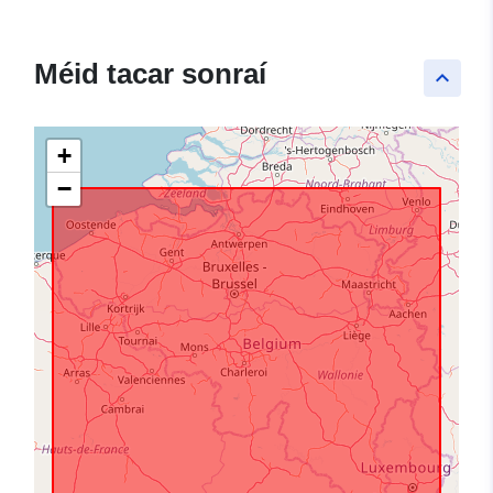
Méid tacar sonraí
keyboard_arrow_up
+
−