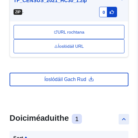
TF_CENSUS_2021_HC30_1.zip
-
ZIP
0
URL rochtana
Íoslódáil URL
Íoslódáil Gach Rud
Doiciméaduithe
1
keyboard_arrow_up