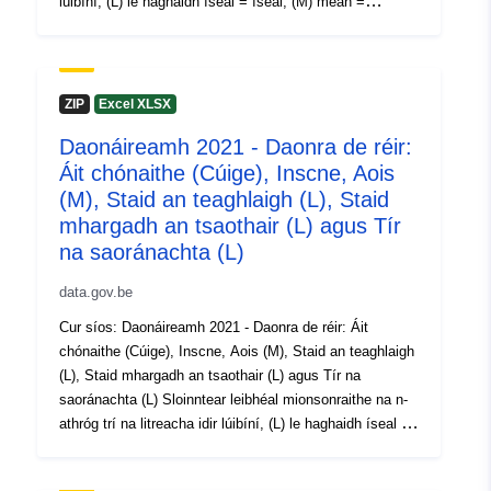
lúibíní, (L) le haghaidh íseal = íseal, (M) meán =
30 July 2026
meánach agus (H) ard = ard. Tréimhse: 2021
Meiteashonraí: Athróga, Rialachán Cur Chun Feidhme
(AE) Uimh. 2017/543, Rialachán (CE) Uimh. 763/2008
Spásúil:
Comhordanáidí:
[ [ 2.54,
Tá tuilleadh eolais, sonraí agus foilseacháin ar fáil ar
ZIP
Excel XLSX
51.51 ], [ 6.41, 51.51 ], [ 6.41,
Dhaonáireamh 2021
49.49 ], [ 2.54, 49.49 ], [ 2.54,
Daonáireamh 2021 - Daonra de réir:
51.51 ] ]
Áit chónaithe (Cúige), Inscne, Aois
Clóscríobh:
Polygon
(M), Staid an teaghlaigh (L), Staid
mhargadh an tsaothair (L) agus Tír
Aitheantóirí:
NodeID5678
na saoránachta (L)
data.gov.be
uriRef:
http://data.europa.eu/88u/dataset
Cur síos: Daonáireamh 2021 - Daonra de réir: Áit
Cearta Rochtana:
chónaithe (Cúige), Inscne, Aois (M), Staid an teaghlaigh
public
(L), Staid mhargadh an tsaothair (L) agus Tír na
saoránachta (L) Sloinntear leibhéal mionsonraithe na n-
Raon ama:
01 January 2021
athróg trí na litreacha idir lúibíní, (L) le haghaidh íseal =
 -
31 December 2021
íseal, (M) meán = meánach agus (H) ard = ard.
01 January 2021
Tréimhse: 2021 Meiteashonraí: Athróga, Rialachán Cur