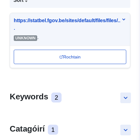
Sort
https://statbel.fgov.be/sites/default/files/files/..
.
-
UNKNOWN
Rochtain
Keywords
2
keyboard_arrow_down
Catagóirí
1
keyboard_arrow_down