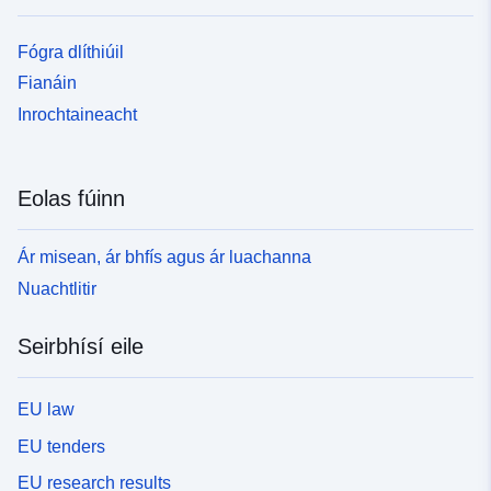
Fógra dlíthiúil
Fianáin
Inrochtaineacht
Eolas fúinn
Ár misean, ár bhfís agus ár luachanna
Nuachtlitir
Seirbhísí eile
EU law
EU tenders
EU research results