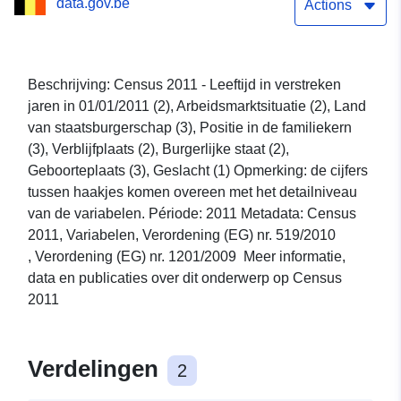
data.gov.be
in de familiekern,
Actions
Verblijfplaats, Burgerlijke
staat, Geboorteplaats,
Beschrijving: Census 2011 - Leeftijd in verstreken
jaren in 01/01/2011 (2), Arbeidsmarktsituatie (2), Land
Geslacht
van staatsburgerschap (3), Positie in de familiekern
(3), Verblijfplaats (2), Burgerlijke staat (2),
Geboorteplaats (3), Geslacht (1) Opmerking: de cijfers
tussen haakjes komen overeen met het detailniveau
van de variabelen. Période: 2011 Metadata: Census
2011, Variabelen, Verordening (EG) nr. 519/2010
, Verordening (EG) nr. 1201/2009 Meer informatie,
data en publicaties over dit onderwerp op Census
2011
Verdelingen
2