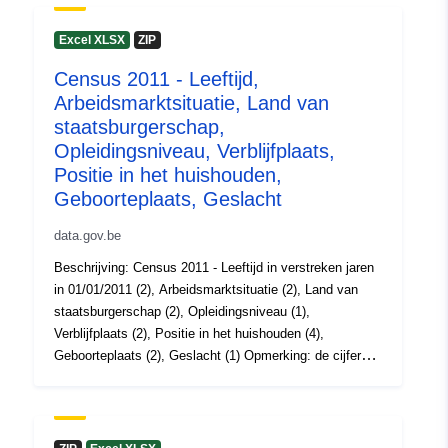
mailto:statbel@economie.fgov.be
Excel XLSX
ZIP
Homepage:
https://statbel.fgov.be/
Census 2011 - Leeftijd,
Arbeidsmarktsituatie, Land van
Contactpunt:
Statbel (Generaldirektion
staatsburgerschap,
Statistik - Statistics Belgium)
Opleidingsniveau, Verblijfplaats,
E-mail:
Positie in het huishouden,
mailto:statbel@economie.fgov.be
Geboorteplaats, Geslacht
URL:
https://statbel.fgov.be/fr
data.gov.be
https://statbel.fgov.be/nl
Beschrijving: Census 2011 - Leeftijd in verstreken jaren
https://statbel.fgov.be/de
in 01/01/2011 (2), Arbeidsmarktsituatie (2), Land van
https://statbel.fgov.be/en
staatsburgerschap (2), Opleidingsniveau (1),
Verblijfplaats (2), Positie in het huishouden (4),
Catalogusregister
Toegevoegd aan data.europa.eu:
Geboorteplaats (2), Geslacht (1) Opmerking: de cijfers
:
04 May 2023
tussen haakjes komen overeen met het detailniveau van
Bijgewerkt op data.europa.eu:
30
de variabelen. Periode: 2011 Metadata: Census
2011, Variabelen, Verordening (EG) nr. 519/2010
July 2026
, Verordening (EG) nr. 1201/2009 Meer informatie, data