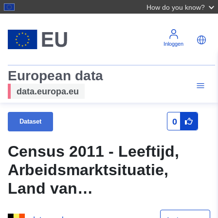
How do you know?
Inloggen
European data
data.europa.eu
0
Dataset
Census 2011 - Leeftijd,
Arbeidsmarktsituatie,
Land van
staatsburgerschap, Positie