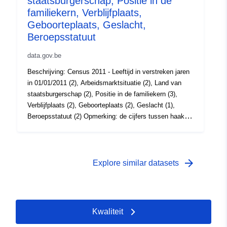
staatsburgerschap, Positie in de
01 January 2011
familiekern, Verblijfplaats,
 -
31 December 2011
Geboorteplaats, Geslacht,
Beroepsstatuut
data.gov.be
Beschrijving: Census 2011 - Leeftijd in verstreken jaren
in 01/01/2011 (2), Arbeidsmarktsituatie (2), Land van
staatsburgerschap (2), Positie in de familiekern (3),
Verblijfplaats (2), Geboorteplaats (2), Geslacht (1),
Beroepsstatuut (2) Opmerking: de cijfers tussen haakjes
komen overeen met het detailniveau van de variabelen.
Période: 2011 Metadata: Census
2011, Variabelen, Verordening (EG) nr. 519/2010
, Verordening (EG) nr. 1201/2009 Meer informatie, data
arrow_forward
Explore similar datasets
en publicaties over dit onderwerp op Census 2011
Kwaliteit