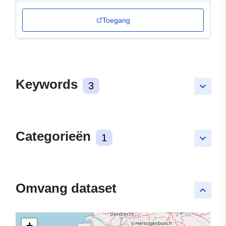
Toegang
Keywords
3
keyboard_arrow_down
Categorieën
1
keyboard_arrow_down
Omvang dataset
keyboard_arrow_up
+