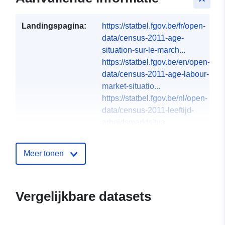
Landingspagina:
https://statbel.fgov.be/fr/open-
data/census-2011-age-
situation-sur-le-march...
https://statbel.fgov.be/en/open-
data/census-2011-age-labour-
market-situatio...
https://statbel.fgov.be/nl/open-
data/census-2011-leeftijd-
arbeidsmarktsitua...
Talen:
English
Meer tonen
French
Dutch
Vergelijkbare datasets
Uitgever:
North Gate II & III - INS
(STATBEL - Statistics Belgium)
E-mail: