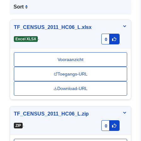
Sort
TF_CENSUS_2011_HC06_L.xlsx
-
Excel XLSX
0
Vooraanzicht
Toegangs-URL
Download-URL
TF_CENSUS_2011_HC06_L.zip
-
ZIP
0