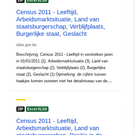
ZIP
Excel XLSX
en publicaties over dit onderwerp op Census 2011
Ruimtelijk:
Coördinaten:
[ [ 2.54, 51.51
Census 2011 - Leeftijd,
], [ 6.41, 51.51 ], [ 6.41, 49.49
Arbeidsmarktsituatie, Land van
], [ 2.54, 49.49 ], [ 2.54, 51.51
staatsburgerschap, Verblijfplaats,
] ]
Burgerlijke staat, Geslacht
Soort:
Polygon
data.gov.be
Identificatoren:
NodeID603
Beschrijving: Census 2011 - Leeftijd in verstreken jaren
in 01/01/2011 (2), Arbeidsmarktsituatie (3), Land van
staatsburgerschap (2), Verblijfplaats (2), Burgerlijke
uriRef:
http://data.europa.eu/88u/dataset
staat (2), Geslacht (1) Opmerking: de cijfers tussen
haakjes komen overeen met het detailniveau van de
Toegangsrechten
public
variabelen. Periode: 2011 Metadata: Census
:
2011, Variabelen, Verordening (EG) nr. 519/2010
, Verordening (EG) nr. 1201/2009 Meer informatie, data
Bestreken
01 January 2011
en publicaties over dit onderwerp op Census 2011
ZIP
Excel XLSX
tijdvak:
 -
31 December 2011
Census 2011 - Leeftijd,
01 January 2011
Arbeidsmarktsituatie, Land van
 -
31 December 2011