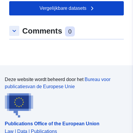
Vergelijkbare datasets
Comments
keyboard_arrow_down
0
Deze website wordt beheerd door het
Bureau voor
publicatiesvan de Europese Unie
Publications Office of the European Union
Law | Data | Publications