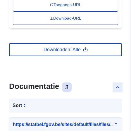
Toegangs-URL
Download-URL
Downloaden: Alle
Documentatie
3
keyboard_arrow_up
Sort
https://statbel.fgov.be/sites/default/files/files/..