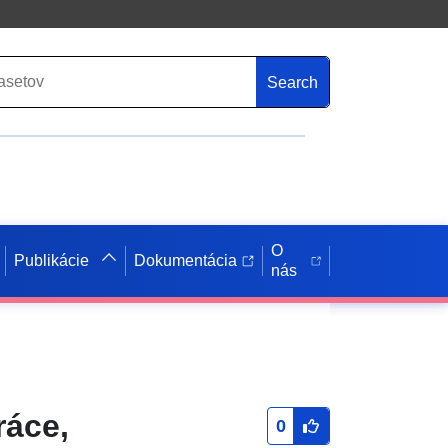
Search
O
Publikácie
Dokumentácia
nás
ráce,
0