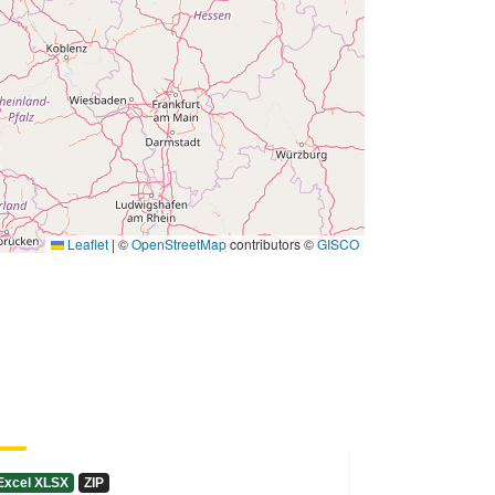
Leaflet
|
©
OpenStreetMap
contributors ©
GISCO
Excel XLSX
ZIP