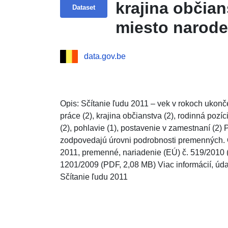
krajina občian
Dataset
miesto narode
zamestnaní
data.gov.be
Opis: Sčítanie ľudu 2011 – vek v rokoch ukonče
práce (2), krajina občianstva (2), rodinná pozíc
(2), pohlavie (1), postavenie v zamestnaní (2
zodpovedajú úrovni podrobnosti premenných. 
2011, premenné, nariadenie (EÚ) č. 519/2010 (
1201/2009 (PDF, 2,08 MB) Viac informácií, úda
Sčítanie ľudu 2011