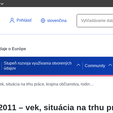
Prihlásiť
slovenčina
údaje o Európe
Stupeň rozvoja využívania otvorených
Community
údajov
Sčítanie ľudu 2011 – vek, situácia na trhu práce, krajina občianstva, rodinná pozícia, miesto bydliska, miesto narodenia, pohlavie, postavenie v zamestnaní
2011 – vek, situácia na trhu p