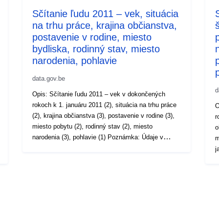
Sčítanie ľudu 2011 – vek, situácia
na trhu práce, krajina občianstva,
postavenie v rodine, miesto
bydliska, rodinný stav, miesto
narodenia, pohlavie
data.gov.be
d
Opis: Sčítanie ľudu 2011 – vek v dokončených
rokoch k 1. januáru 2011 (2), situácia na trhu práce
O
(2), krajina občianstva (3), postavenie v rodine (3),
r
miesto pobytu (2), rodinný stav (2), miesto
o
narodenia (3), pohlavie (1) Poznámka: Údaje v
m
zátvorkách zodpovedajú úrovni podrobnosti
ja
premenných. Obdobie: 2011 Metaúdaje:Sčítanie za
z
rok 2011, premenné, nariadenie (EÚ) č. 519/2010
prem
(PDF, 1,04 MB), nariadenie (ES) č. 1201/2009 (PDF,
o
2,08 MB) Viac informácií, údajov a publikácií možno
5
nájsť na stránke Sčítanie ľudu 2011
12
p