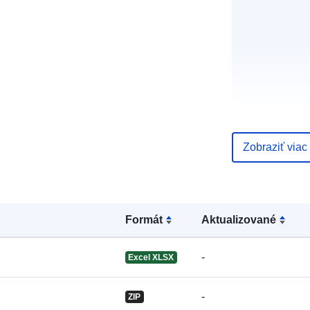
Jazyky:
Zobraziť viac
Vydavateľ:
Formát
Aktualizované
-
Excel XLSX
-
ZIP