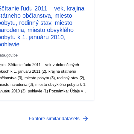
Sčítanie ľudu 2011 – vek, krajina
štátneho občianstva, miesto
pobytu, rodinný stav, miesto
narodenia, miesto obvyklého
pobytu k 1. januáru 2010,
pohlavie
ata.gov.be
pis: Sčítanie ľudu 2011 – vek v dokončených
okoch k 1. januáru 2011 (2), krajina štátneho
bčianstva (3), miesto pobytu (3), rodinný stav (2),
iesto narodenia (3), miesto obvyklého pobytu k 1.
nuáru 2010 (3), pohlavie (1) Poznámka: Údaje v
átvorkách zodpovedajú úrovni podrobnosti
enných. Obdobie: 2011 Metaúdaje: Sčítanie
byvateľstva 2011, premenné, nariadenie (EÚ) č.
19/2010 (PDF, 1,04 MB), nariadenie (ES) č.
arrow_forward
Explore similar datasets
01/2009 (PDF, 2,08 MB) Viac informácií, údajov a
ublikácií možno nájsť na stránke Sčítanie ľudu