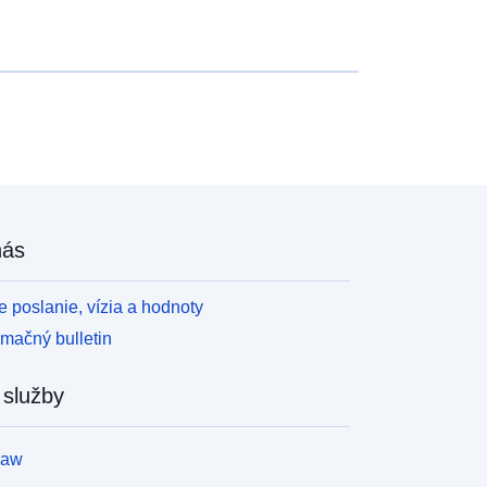
2011
nás
 poslanie, vízia a hodnoty
rmačný bulletin
 služby
law