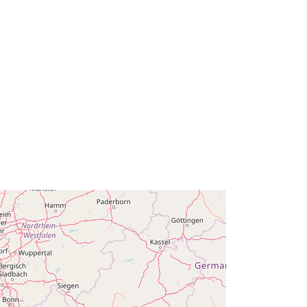
Typ:
Polygon
:
NodeID605
http://data.europa.eu/88u/dataset/no
deid605
ráva:
public
tie:
01 January 2011
 -
31 December 2011
01 January 2011
 -
31 December 2011
01 January 2011
 -
31 December 2011