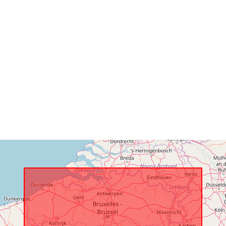
Identifikátory
uriRef:
Prístupové p
Časové pokry