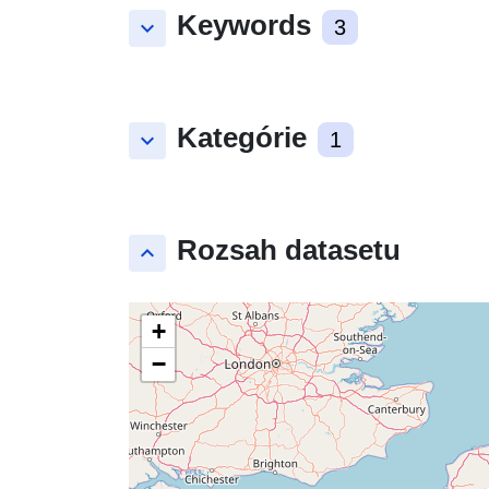
Keywords
keyboard_arrow_down
3
Kategórie
keyboard_arrow_down
1
Rozsah datasetu
keyboard_arrow_up
+
−