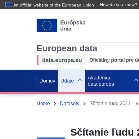
How do you know?
An official website of the European Union
European data
data.europa.eu
Oficiálny portál pre 
Akadémia
Domov
Údaje
data.europa
Home
Datasety
Sčítanie ľudu 