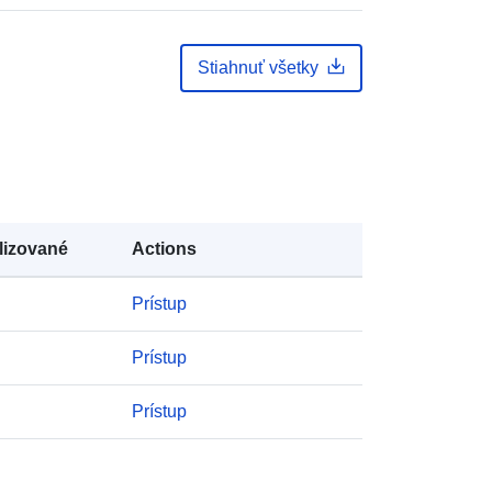
Statbel (Generaldirektion Statistik -
Statistics Belgium)
Stiahnuť všetky
E-mail:
mailto:statbel@economie.fgov.be
Adresa URL:
https://statbel.fgov.be/de
https://statbel.fgov.be/fr
https://statbel.fgov.be/nl
lizované
Actions
https://statbel.fgov.be/en
Prístup
Pridané k údajom.europa.eu:
04 May 2023
Aktualizované na základe údajov.europa.eu:
Prístup
30 July 2026
Prístup
Súradnice:
[ [ 2.54, 51.51 ], [ 6.41,
51.51 ], [ 6.41, 49.49 ], [ 2.54, 49.49 ],
[ 2.54, 51.51 ] ]