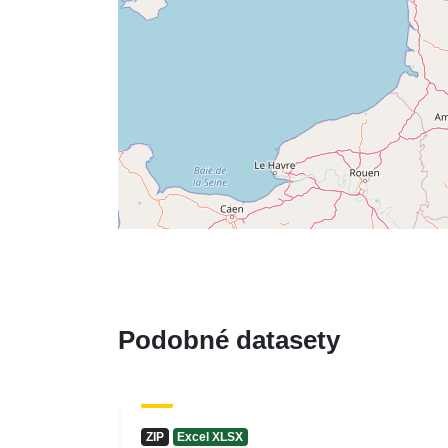
Podobné datasety
ZIP
Excel XLSX