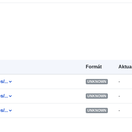
Kontaktné
miesta:
Formát
Aktua
s/...
-
UNKNOWN
Katalógový
záznam:
s/...
-
UNKNOWN
s/...
-
UNKNOWN
Zemepisné
pokrytie: