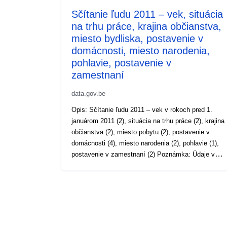
Sčítanie ľudu 2011 – vek, situácia
na trhu práce, krajina občianstva,
miesto bydliska, postavenie v
domácnosti, miesto narodenia,
pohlavie, postavenie v
zamestnaní
data.gov.be
Opis: Sčítanie ľudu 2011 – vek v rokoch pred 1.
januárom 2011 (2), situácia na trhu práce (2), krajina
občianstva (2), miesto pobytu (2), postavenie v
domácnosti (4), miesto narodenia (2), pohlavie (1),
postavenie v zamestnaní (2) Poznámka: Údaje v
zátvorkách zodpovedajú úrovni podrobnosti
premenných. Obdobie: 2011 Metaúdaje:Sčítanie za
rok 2011, premenné, nariadenie (EÚ) č. 519/2010
(PDF, 1,04 MB), nariadenie (ES) č. 1201/2009 (PDF,
2,08 MB) Viac informácií, údajov a publikácií možno
nájsť na stránke Sčítanie ľudu 2011