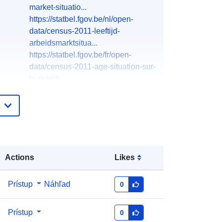
market-situatio...
https://statbel.fgov.be/nl/open-
data/census-2011-leeftijd-
arbeidsmarktsitua...
https://statbel.fgov.be/fr/open-
data/census-2011-age-situation-sur-
le-march...
English
French
Dutch
North Gate II & III - INS (STATBEL -
Actions
Likes
Statistics Belgium)
E-mail:
Prístup
Náhľad
0
mailto:statbel@economie.fgov.be
Domovská stránka:
Prístup
0
https://statbel.fgov.be/