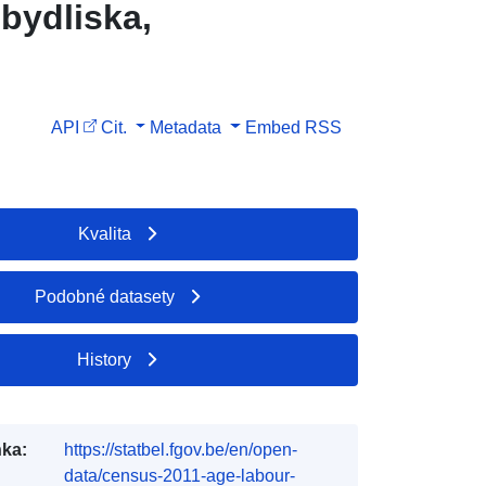
 bydliska,
API
Cit.
Metadata
Embed
RSS
Kvalita
Podobné datasety
History
ka:
https://statbel.fgov.be/en/open-
data/census-2011-age-labour-