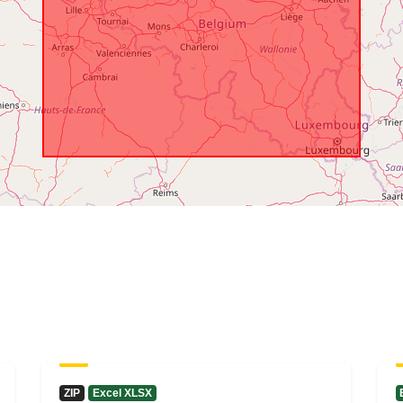
ZIP
Excel XLSX