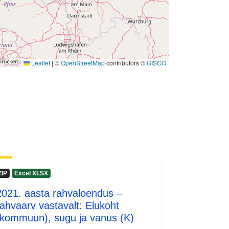
Leaflet
|
©
OpenStreetMap
contributors ©
GISCO
ZIP
Excel XLSX
2021. aasta rahvaloendus –
rahvaarv vastavalt: Elukoht
(kommuun), sugu ja vanus (K)