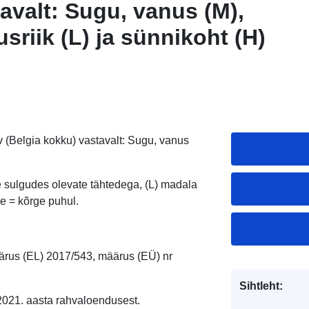
avalt: Sugu, vanus (M),
riik (L) ja sünnikoht (H)
v (Belgia kokku) vastavalt: Sugu, vanus
e sulgudes olevate tähtedega, (L) madala
e = kõrge puhul.
us (EL) 2017/543, määrus (EÜ) nr
Sihtleht:
2021. aasta rahvaloendusest.