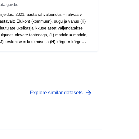
ata.gov.be
irjeldus: 2021. aasta rahvaloendus – rahvaarv
astavalt: Elukoht (kommuun), sugu ja vanus (K)
uutujate üksikasjalikkuse astet väljendatakse
ulgudes olevate tähtedega, (L) madala = madala,
M) keskmise = keskmise ja (H) kõrge = kõrge
avahemik: 2021 Metaandmed: Muutujad,
uroopa rakendusmäärus (EL) 2017/543, määrus
) nr 763/2008 Rohkem teavet, andmeid ja
äljaandeid leiab 2021. aasta rahvaloendusest.
arrow_forward
Explore similar datasets