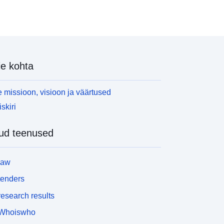
e kohta
 missioon, visioon ja väärtused
skiri
ud teenused
law
tenders
esearch results
Whoiswho