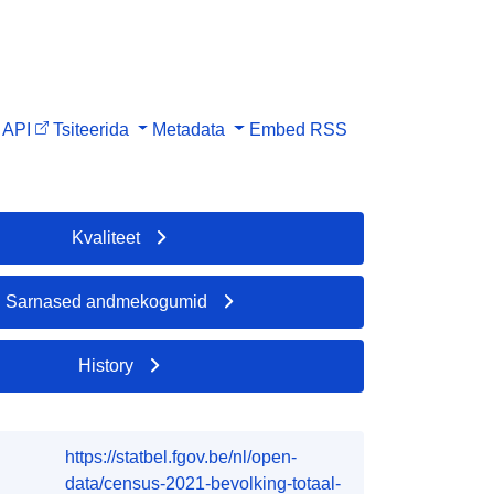
API
Tsiteerida
Metadata
Embed
RSS
Kvaliteet
Sarnased andmekogumid
History
https://statbel.fgov.be/nl/open-
data/census-2021-bevolking-totaal-