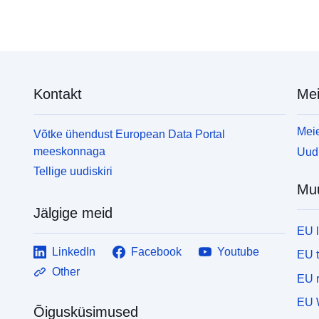
Kontakt
Mei
Meie
Võtke ühendust European Data Portal
meeskonnaga
Uudi
Tellige uudiskiri
Mu
Jälgige meid
EU 
LinkedIn
Facebook
Youtube
EU 
Other
EU r
EU 
Õigusküsimused