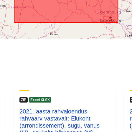
ZIP
Excel XLSX
2021. aasta rahvaloendus –
rahvaarv vastavalt: Elukoht
(arrondissement), sugu, vanus