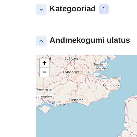
Kategooriad
keyboard_arrow_down
1
Andmekogumi ulatus
keyboard_arrow_up
+
−