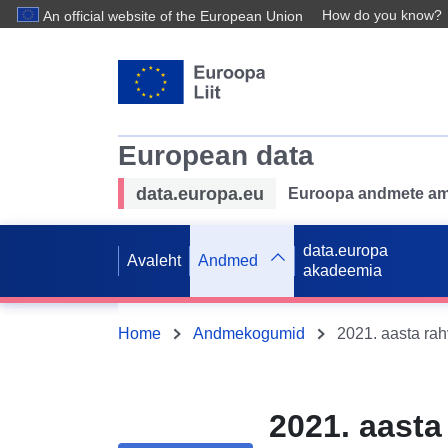
How do you know?
An official website of the European Union
European data
data.europa.eu
Euroopa andmete ame
data.europa
Avaleht
Andmed
akadeemia
Home
Andmekogumid
2021. aasta