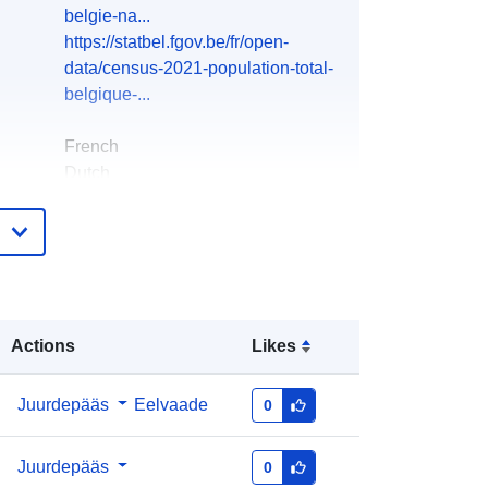
belgie-na...
https://statbel.fgov.be/fr/open-
data/census-2021-population-total-
belgique-...
French
Dutch
North Gate II & III - INS (STATBEL -
Statistics Belgium)
E-Mail:
mailto:statbel@economie.fgov.be
Koduleht:
https://statbel.fgov.be/
Actions
Likes
id:
Statbel (Direction générale
Juurdepääs
Eelvaade
0
Statistique - Statistics Belgium)
E-Mail:
Juurdepääs
0
mailto:statbel@economie.fgov.be