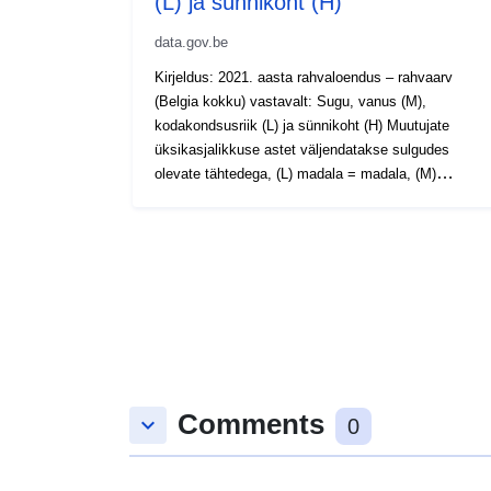
(L) ja sünnikoht (H)
data.gov.be
Kirjeldus: 2021. aasta rahvaloendus – rahvaarv
(Belgia kokku) vastavalt: Sugu, vanus (M),
kodakondsusriik (L) ja sünnikoht (H) Muutujate
üksikasjalikkuse astet väljendatakse sulgudes
olevate tähtedega, (L) madala = madala, (M)
keskmise = keskmise ja (H) kõrge = kõrge puhul.
Ajavahemik: 2021 Metaandmed: Muutujad, Euroopa
rakendusmäärus (EL) 2017/543, määrus (EÜ) nr
763/2008 Rohkem teavet, andmeid ja väljaandeid
leiab 2021. aasta rahvaloendusest.
Comments
keyboard_arrow_down
0