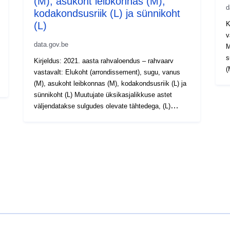
(M), asukoht leibkonnas (M),
d
kodakondsusriik (L) ja sünnikoht
(L)
K
v
data.gov.be
M
s
Kirjeldus: 2021. aasta rahvaloendus – rahvaarv
(
vastavalt: Elukoht (arrondissement), sugu, vanus
puhul. Aj
(M), asukoht leibkonnas (M), kodakondsusriik (L) ja
E
sünnikoht (L) Muutujate üksikasjalikkuse astet
(EÜ
väljendatakse sulgudes olevate tähtedega, (L)
v
madala = madala, (M) keskmise = keskmise ja (H)
kõrge = kõrge puhul. Ajavahemik: 2021
Metaandmed: Muutujad, Euroopa rakendusmäärus
(EL) 2017/543, määrus (EÜ) nr 763/2008 Rohkem
teavet, andmeid ja väljaandeid leiab 2021. aasta
rahvaloendusest.