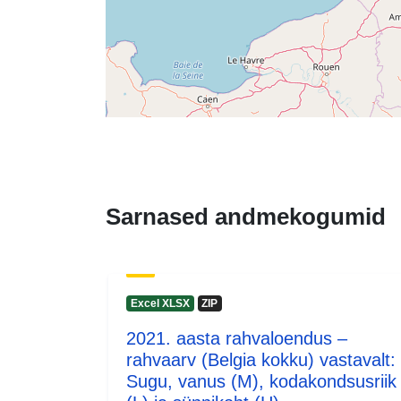
Sarnased andmekogumid
Excel XLSX
ZIP
2021. aasta rahvaloendus –
rahvaarv (Belgia kokku) vastavalt:
Sugu, vanus (M), kodakondsusriik