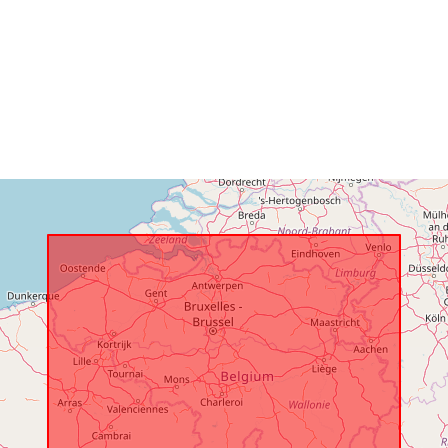
Juurdepääsu
sed:
Ajaline katvu