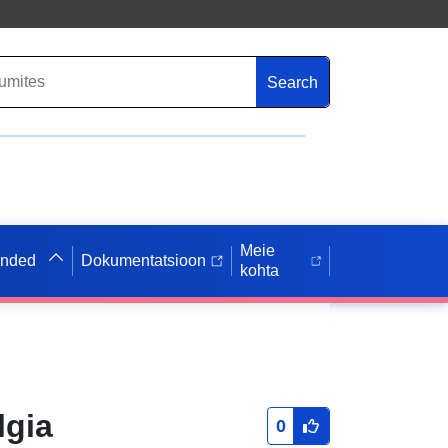
Search
Meie
anded
Dokumentatsioon
kohta
lgia
0