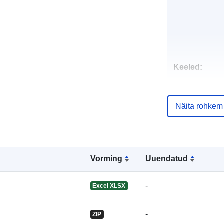
Keeled:
Väljaandja:
Näita rohkem
Vorming
Uuendatud
Kontaktpunkt
-
Excel XLSX
-
ZIP