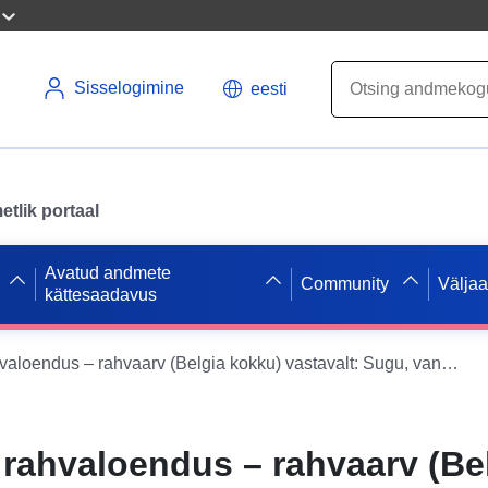
Sisselogimine
eesti
tlik portaal
Avatud andmete
Community
Välja
kättesaadavus
2021. aasta rahvaloendus – rahvaarv (Belgia kokku) vastavalt: Sugu, vanus (M), kodakondsusriik (L) ja sünnikoht (H)
 rahvaloendus – rahvaarv (Be