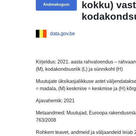
kokku) vast
Andmekogum
kodakondsus
data.gov.be
Kirjeldus: 2021. aasta rahvaloendus – rahvaar
(M), kodakondsusriik (L) ja sünnikoht (H)
Muutujate üksikasjalikkuse astet väljendataks
= madala, (M) keskmise = keskmise ja (H) kõrg
Ajavahemik: 2021
Metaandmed: Muutujad, Euroopa rakendusmäär
763/2008
Rohkem teavet, andmeid ja väljaandeid leiab 