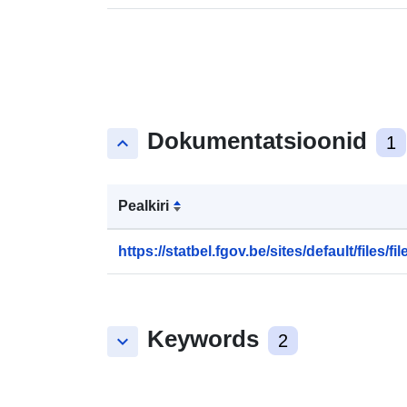
Dokumentatsioonid
keyboard_arrow_up
1
Pealkiri
https://statbel.fgov.be/sites/default/files/file
Keywords
keyboard_arrow_down
2