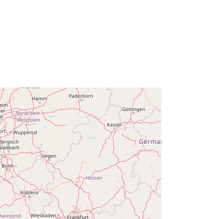
deid6173
õigu
public
s:
01 January 2021
 -
31 December 2021
01 January 2021
 -
31 December 2021