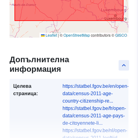
Leaflet
|
©
OpenStreetMap
contributors ©
GISCO
Допълнителна
keyboard_arrow_up
информация
Целева
https://statbel.fgov.be/en/open-
страница:
data/census-2011-age-
country-citizenship-re...
https://statbel.fgov.be/fr/open-
data/census-2011-age-pays-
de-citoyennete-li...
https://statbel.fgov.be/nl/open-
data/census-2011-leeftijd-