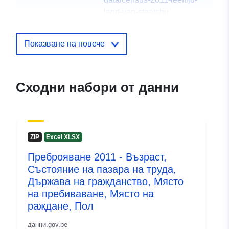
land-van-staatsbu...
Езици:
English
Показване на повече
French
Dutch
Сходни набори от данни
Издател:
North Gate II & III - INS
(STATBEL - Statistics Belgium)
Имейл:
mailto:statbel@economie.fgov.be
ZIP
Excel XLSX
Начало:
https://statbel.fgov.be/
Преброяване 2011 - Възраст,
Звено за връзка:
Statbel (Generaldirektion
Състояние на пазара на труда,
Statistik - Statistics Belgium)
Държава на гражданство, Място
Имейл:
на пребиваване, Място на
mailto:statbel@economie.fgov.be
раждане, Пол
URL адрес:
данни.gov.be