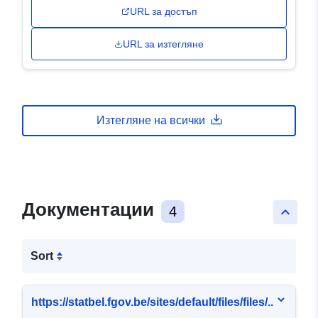
URL за достъп
URL за изтегляне
Изтегляне на всички
Документации
4
keyboard_arrow_up
Sort
https://statbel.fgov.be/sites/default/files/files/..