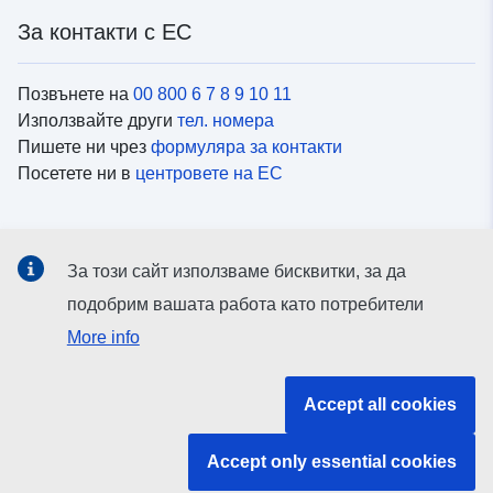
За контакти с ЕС
Позвънете на
00 800 6 7 8 9 10 11
Използвайте други
тел. номера
Пишете ни чрез
формуляра за контакти
Посетете ни в
центровете на ЕС
Социални медии
За този сайт използваме бисквитки, за да
Вижте профили на ЕС в
социалните медии
подобрим вашата работа като потребители
More info
Институции и органи на ЕС
Accept all cookies
ърсене на всички институции и органи на ЕС
Accept only essential cookies