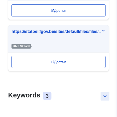
Достъп
https://statbel.fgov.be/sites/default/files/files/..
.
-
UNKNOWN
Достъп
Keywords
3
keyboard_arrow_down