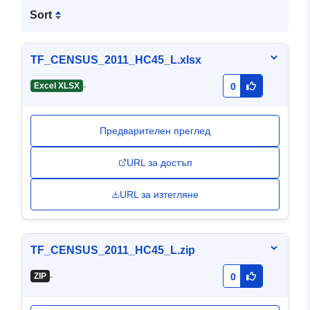
Sort
TF_CENSUS_2011_HC45_L.xlsx
-
Excel XLSX
0
Предварителен преглед
URL за достъп
URL за изтегляне
TF_CENSUS_2011_HC45_L.zip
-
ZIP
0