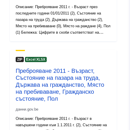
https://statbel.fgov.be/fr
Описание: Преброяване 2011 г. - Възраст през
https://statbel.fgov.be/nl
последните години 01/01/2011 (2), Състояние на
https://statbel.fgov.be/en
пазара на труда (2), Държава на гражданство (2),
https://statbel.fgov.be/de
Място на пребиваване (0), Място на раждане (4), Пол
(1) Бележка: Цифрите в скоби съответстват на
Каталожен
Добавено към data.europa.eu:
04
степента на подробност на променливите.
запис:
May 2023
Период: 2011 Метаданни: Преброяване 2011 г.,
променливи, Регламент (ЕС) No 519/2010 (PDF, 1.04
Актуализирана на data.europa.eu
MB), Регламент (ЕО) No 1201/2009 (PDF, 2.08 MB)
30 July 2026
ZIP
Excel XLSX
Повече информация, данни и публикации можете да
Преброяване 2011 - Възраст,
намерите на Преброяване 2011
Пространствени
Координати:
[ [ 2.54, 51.51
Състояние на пазара на труда,
:
], [ 6.41, 51.51 ], [ 6.41, 49.49
Държава на гражданство, Място
], [ 2.54, 49.49 ], [ 2.54, 51.51
на пребиваване, Гражданско
] ]
състояние, Пол
Тип:
Polygon
данни.gov.be
Идентификатор
NodeID653
Описание: Преброяване 2011 г. - Възраст в
и:
навършени години към 1.1.2011 г. (2), Състояние на