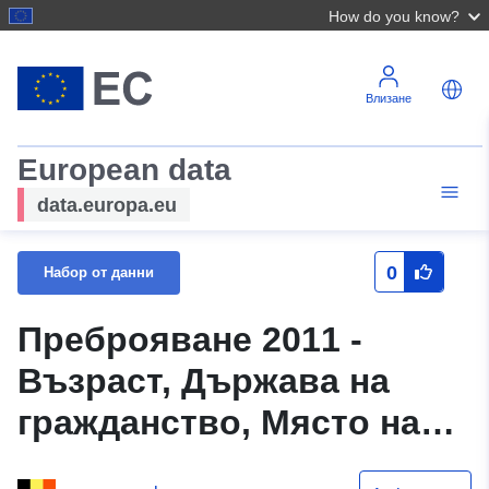
How do you know?
Влизане
European data
data.europa.eu
0
Набор от данни
Преброяване 2011 -
Възраст, Държава на
гражданство, Място на
пребиваване, Място на