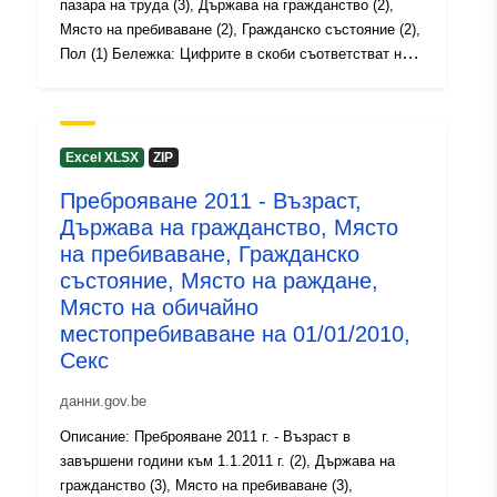
пазара на труда (3), Държава на гражданство (2),
Място на пребиваване (2), Гражданско състояние (2),
uriRef:
http://data.europa.eu/88u/dataset
Пол (1) Бележка: Цифрите в скоби съответстват на
степента на подробност на променливите.
Права за
public
Период: 2011 Metadata:Census 2011, Variables,
достъп:
Regulation (EU) No 519/2010 (PDF, 1.04 MB),
Regulation (EC) No 1201/2009 (PDF, 2.08 MB)
Excel XLSX
ZIP
Времеви
01 January 2011
(Метаданни:Преброяване 2011 г., променливи,
обхват:
Преброяване 2011 - Възраст,
 -
31 December 2011
Регламент (ЕС) No 519/2010 (PDF, 1.04 MB),
Държава на гражданство, Място
Регламент (ЕО) No 1201/2009 (PDF, 2.08 MB) Повече
01 January 2011
информация, данни и публикации можете да
на пребиваване, Гражданско
 -
31 December 2011
намерите на Преброяване 2011
състояние, Място на раждане,
01 January 2011
Място на обичайно
 -
31 December 2011
местопребиваване на 01/01/2010,
Секс
данни.gov.be
Описание: Преброяване 2011 г. - Възраст в
завършени години към 1.1.2011 г. (2), Държава на
гражданство (3), Място на пребиваване (3),