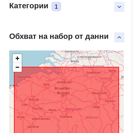
Категории
1
keyboard_arrow_down
Обхват на набор от данни
keyboard_arrow_up
+
−