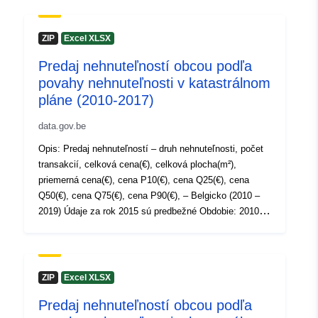
Viac informácií, údajov a publikácií nájdete na Statbel
Katalógový
Pridané k údajom.europa.eu:
04 M
ZIP
Excel XLSX
záznam:
Aktualizované na základe údajov.
Predaj nehnuteľností obcou podľa
30 July 2026
povahy nehnuteľnosti v katastrálnom
pláne (2010-2017)
Zemepisné
Súradnice:
[ [ 2.54, 51.51 ], [
pokrytie:
6.41, 51.51 ], [ 6.41, 49.49 ], [
data.gov.be
2.54, 49.49 ], [ 2.54, 51.51 ] ]
Opis: Predaj nehnuteľností – druh nehnuteľnosti, počet
Typ:
Polygon
transakcií, celková cena(€), celková plocha(m²),
priemerná cena(€), cena P10(€), cena Q25(€), cena
Q50(€), cena Q75(€), cena P90(€), – Belgicko (2010 –
Identifikátory:
NodeID674
2019) Údaje za rok 2015 sú predbežné Obdobie: 2010-
2017 Metaúdaje: Premenné metaúdajov Viac
uriRef:
http://data.europa.eu/88u/dataset
informácií, údajov a publikácií nájdete na Statbel
Prístupové práva:
public
ZIP
Excel XLSX
Predaj nehnuteľností obcou podľa
Časové pokrytie:
01 January 1973