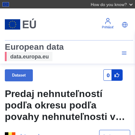
How do you know?
Prihlásiť
European data
data.europa.eu
0
Dataset
Predaj nehnuteľností
podľa okresu podľa
povahy nehnuteľnosti v
katastrálnom pláne