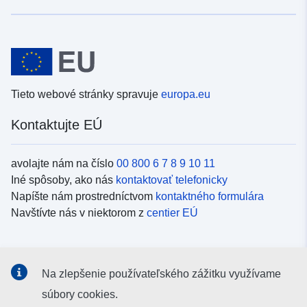
Tieto webové stránky spravuje
europa.eu
Kontaktujte EÚ
avolajte nám na číslo
00 800 6 7 8 9 10 11
Iné spôsoby, ako nás
kontaktovať telefonicky
Napíšte nám prostredníctvom
kontaktného formulára
Navštívte nás v niektorom z
centier EÚ
Sociálne médiá
Na zlepšenie používateľského zážitku využívame
Kanály EÚ na
sociálnych médiách
súbory cookies.