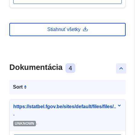
Stiahnuť všetky
Dokumentácia
4
keyboard_arrow_up
Sort
https://statbel.fgov.be/sites/default/files/files/..
.
-
UNKNOWN