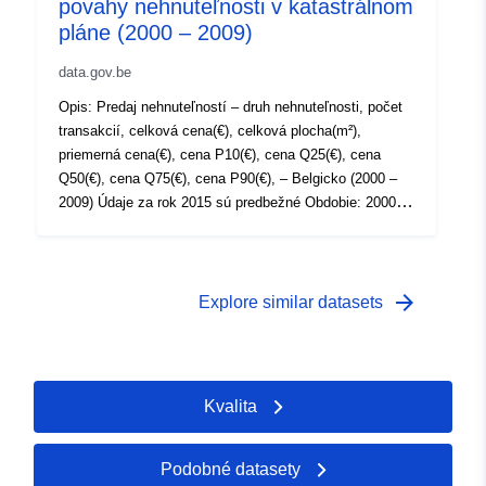
povahy nehnuteľnosti v katastrálnom
 -
31 December 2017
pláne (2000 – 2009)
01 January 1973
 -
31 December 2017
data.gov.be
01 January 1973
Opis: Predaj nehnuteľností – druh nehnuteľnosti, počet
 -
31 December 2017
transakcií, celková cena(€), celková plocha(m²),
priemerná cena(€), cena P10(€), cena Q25(€), cena
Q50(€), cena Q75(€), cena P90(€), – Belgicko (2000 –
2009) Údaje za rok 2015 sú predbežné Obdobie: 2000-
2009 Metaúdaje: Premenné metaúdajov Viac
informácií, údajov a publikácií nájdete na Statbel
arrow_forward
Explore similar datasets
Kvalita
Podobné datasety