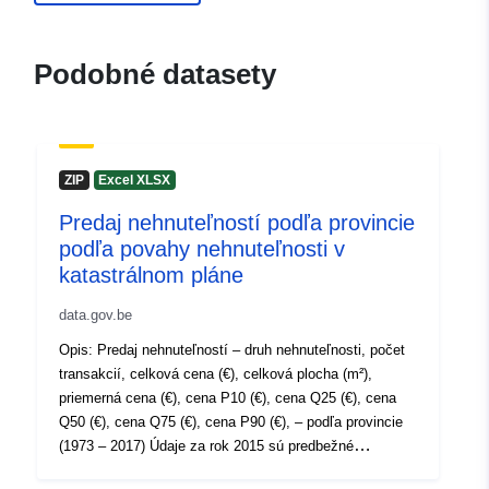
Dutch
Podobné datasety
Vydavateľ:
North Gate II & III - INS
(STATBEL - Statistics Belgium)
E-mail:
mailto:statbel@economie.fgov.be
ZIP
Excel XLSX
Domovská stránka:
https://statbel.fgov.be/
Predaj nehnuteľností podľa provincie
podľa povahy nehnuteľnosti v
Kontaktné
Statbel (Directorate General
katastrálnom pláne
miesta:
Statistics - Statistics Belgium)
data.gov.be
E-mail:
mailto:statbel@economie.fgov.be
Opis: Predaj nehnuteľností – druh nehnuteľnosti, počet
transakcií, celková cena (€), celková plocha (m²),
Adresa URL:
priemerná cena (€), cena P10 (€), cena Q25 (€), cena
https://statbel.fgov.be/en
Q50 (€), cena Q75 (€), cena P90 (€), – podľa provincie
https://statbel.fgov.be/fr
(1973 – 2017) Údaje za rok 2015 sú predbežné
https://statbel.fgov.be/nl
Obdobie: 1973-2017 Metaúdaje: Premenné metaúdajov
https://statbel.fgov.be/de