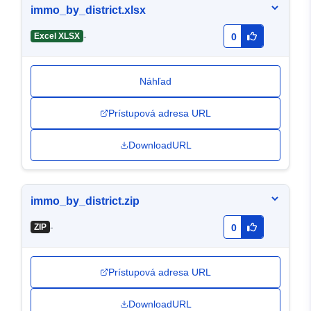
immo_by_district.xlsx
-
Excel XLSX
0
Náhľad
Prístupová adresa URL
DownloadURL
immo_by_district.zip
-
ZIP
0
Prístupová adresa URL
DownloadURL