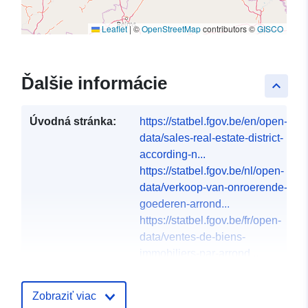
Leaflet
|
©
OpenStreetMap
contributors ©
GISCO
Ďalšie informácie
keyboard_arrow_up
Úvodná stránka:
https://statbel.fgov.be/en/open-
data/sales-real-estate-district-
according-n...
https://statbel.fgov.be/nl/open-
data/verkoop-van-onroerende-
goederen-arrond...
https://statbel.fgov.be/fr/open-
data/ventes-de-biens-
immobiliers-par-arrond...
Jazyky:
English
Zobraziť viac
French