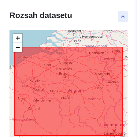
Rozsah datasetu
keyboard_arrow_up
+
−