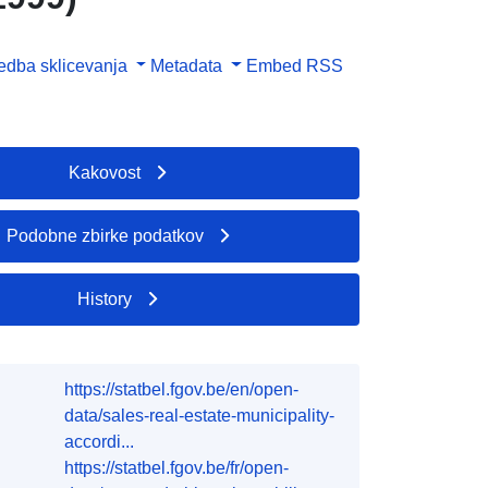
dba sklicevanja
Metadata
Embed
RSS
Kakovost
Podobne zbirke podatkov
History
https://statbel.fgov.be/en/open-
data/sales-real-estate-municipality-
accordi...
https://statbel.fgov.be/fr/open-