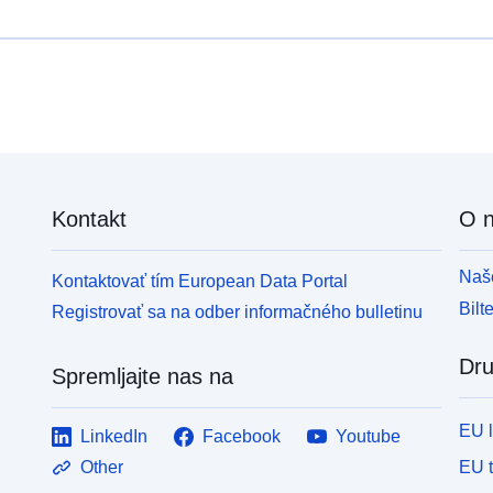
Kontakt
O 
Naše
Kontaktovať tím European Data Portal
Bilt
Registrovať sa na odber informačného bulletinu
Dru
Spremljajte nas na
EU 
LinkedIn
Facebook
Youtube
EU 
Other