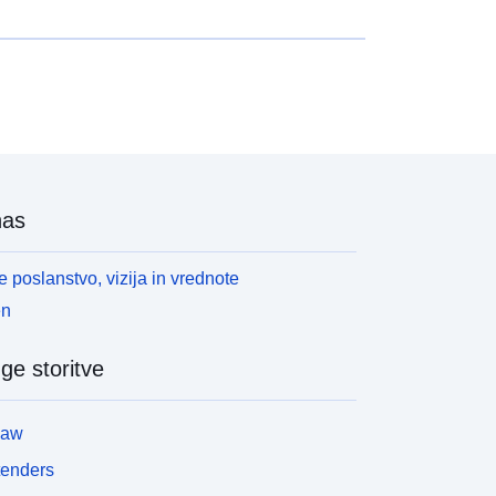
nas
 poslanstvo, vizija in vrednote
en
ge storitve
law
tenders