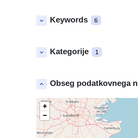
Keywords
keyboard_arrow_down
6
Kategorije
keyboard_arrow_down
1
Obseg podatkovnega n
keyboard_arrow_up
+
−