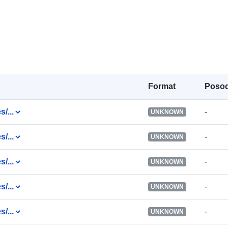
Format
Posod
Katalogski za
s/...
-
UNKNOWN
s/...
-
UNKNOWN
Prostorski:
s/...
-
UNKNOWN
s/...
-
UNKNOWN
Identifikatorji
s/...
-
UNKNOWN