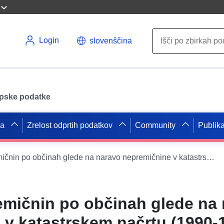
Login
slovenščina
opske podatke
pa
Zrelost odprtih podatkov
Community
Publika
Prodaja nepremičnin po občinah glede na naravo nepremičnine v katastrskem načrtu (1990-1999)
emičnin po občinah glede na
 v katastrskem načrtu (1990-