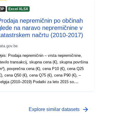
ZIP
Excel XLSX
Prodaja nepremičnin po občinah
glede na naravo nepremičnine v
katastrskem načrtu (2010-2017)
ata.gov.be
pis: Prodaja nepremičnin – vrsta nepremičnine,
tevilo transakcij, skupna cena (€), skupna površina
m²), povprečna cena (€), cena P10 (€), cena Q25
€), cena Q50 (€), cena Q75 (€), cena P90 (€), –
gija (2010–2019) Podatki za leto 2015 so
sni. Obdobje: 2010-2017
etapodatki: Metapodatkovne spremenljivke Več
nformacij, podatkov in publikacij je na voljo na
pletni strani Statbel.
arrow_forward
Explore similar datasets