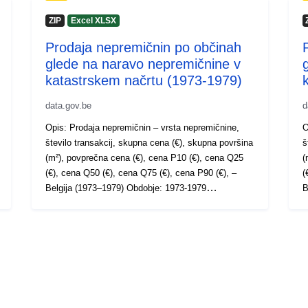
ZIP
Excel XLSX
Prodaja nepremičnin po občinah
glede na naravo nepremičnine v
katastrskem načrtu (1973-1979)
data.gov.be
d
Opis: Prodaja nepremičnin – vrsta nepremičnine,
O
število transakcij, skupna cena (€), skupna površina
š
(m²), povprečna cena (€), cena P10 (€), cena Q25
(
(€), cena Q50 (€), cena Q75 (€), cena P90 (€), –
(
Belgija (1973–1979) Obdobje: 1973-1979
Bel
Metapodatki: Metapodatkovne spremenljivke Več
zača
informacij, podatkov in publikacij je na voljo na
M
spletni strani Statbel.
i
s