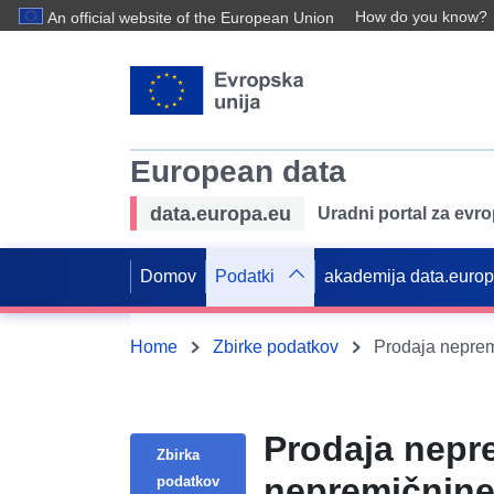
How do you know?
An official website of the European Union
European data
data.europa.eu
Uradni portal za evr
Domov
Podatki
akademija data.euro
Home
Zbirke podatkov
Prodaja nepr
Zbirka
nepremičnine
podatkov