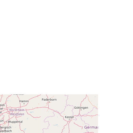
http://data.europa.eu/88u/dataset/no
deid676
public
01 January 1990
 -
31 December 1999
01 January 1990
 -
31 December 1999
01 January 1990
 -
31 December 1999