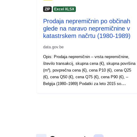
ZIP
Excel XLSX
Prodaja nepremičnin po občinah
glede na naravo nepremičnine v
katastrskem načrtu (1980-1989)
data.gov.be
Opis: Prodaja nepremičnin – vrsta nepremičnine,
število transakcij, skupna cena (€), skupna površina
(m²), povprečna cena (€), cena P10 (€), cena Q25
(€), cena Q50 (€), cena Q75 (€), cena P90 (€), –
Belgija (1980–1989) Podatki za leto 2015 so
začasni. Obdobje: 1980-1989
Metapodatki: Metapodatkovne spremenljivke Več
informacij, podatkov in publikacij je na voljo na
spletni strani Statbel.