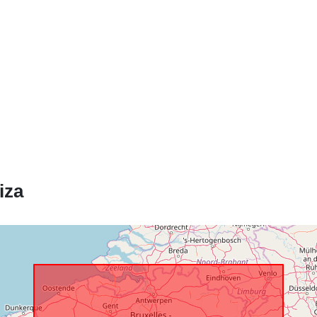
uriRef:
Pravice za
dostop:
Časovna
pokritost:
iza