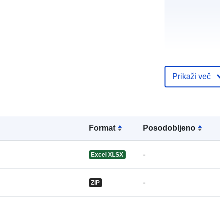
Jeziki:
Prikaži več
Objavil:
Format
Posodobljeno
-
Excel XLSX
-
ZIP
Kontaktne to