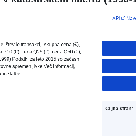
API
Nave
, število transakcij, skupna cena (€),
a P10 (€), cena Q25 (€), cena Q50 (€),
1999) Podatki za leto 2015 so začasni.
vne spremenljivke Več informacij,
ani Statbel.
Ciljna stran: