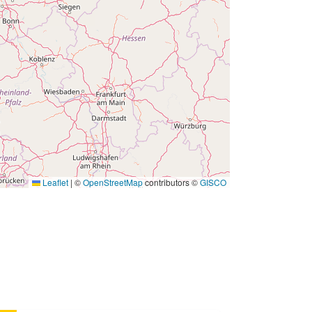
Leaflet
|
©
OpenStreetMap
contributors ©
GISCO