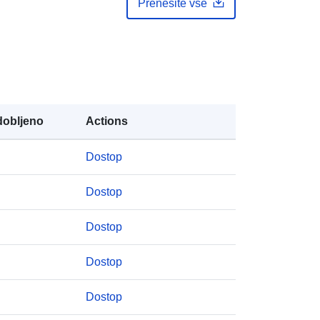
Prenesite vse
E-pošta:
mailto:statbel@economie.fgov.be
Katalog:
https://statbel.fgov.be/en
https://statbel.fgov.be/de
https://statbel.fgov.be/nl
https://statbel.fgov.be/fr
obljeno
Actions
pis:
Dodano v data.europa.eu:
04 May 2023
Posodobljeno na spletišču Data.europa.eu:
Dostop
30 July 2026
Dostop
Usklajuje:
[ [ 2.54, 51.51 ], [ 6.41,
51.51 ], [ 6.41, 49.49 ], [ 2.54, 49.49 ],
Dostop
[ 2.54, 51.51 ] ]
Tip:
Polygon
Dostop
:
NodeID676
Dostop