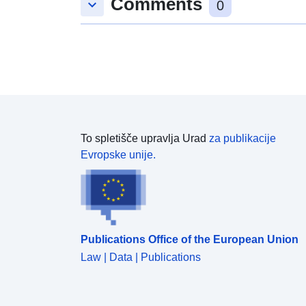
Comments
keyboard_arrow_down
0
To spletišče upravlja Urad
za publikacije
Evropske unije.
Publications Office of the European Union
Law | Data | Publications