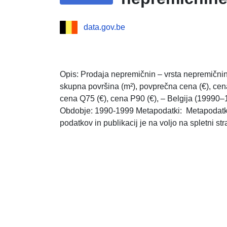
data.gov.be
Opis: Prodaja nepremičnin – vrsta nepremičnine
skupna površina (m²), povprečna cena (€), cen
cena Q75 (€), cena P90 (€), – Belgija (19990–
Obdobje: 1990-1999 Metapodatki: Metapodatko
podatkov in publikacij je na voljo na spletni str