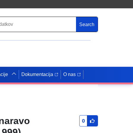
Search
cije
Dokumentacija
O nas
 naravo
0
1999)