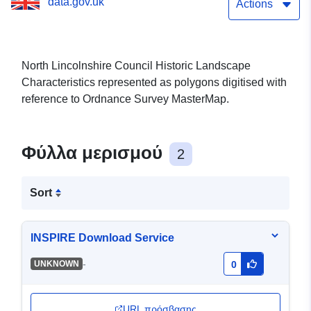
data.gov.uk
Actions
North Lincolnshire Council Historic Landscape
Characteristics represented as polygons digitised with
reference to Ordnance Survey MasterMap.
Φύλλα μερισμού
2
Sort
INSPIRE Download Service
-
UNKNOWN
0
URL πρόσβασης