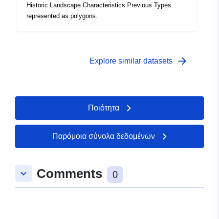
Historic Landscape Characteristics Previous Types
represented as polygons.
arrow_forward
Explore similar datasets
Ποιότητα
Παρόμοια σύνολα δεδομένων
Comments
keyboard_arrow_down
0