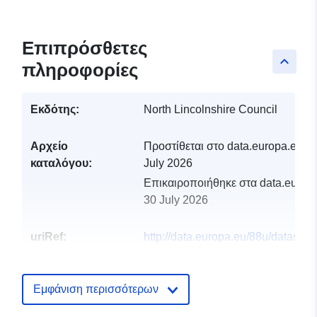
Επιπρόσθετες
keyboard_arrow_up
πληροφορίες
Εκδότης:
North Lincolnshire Council
Αρχείο
Προστίθεται στο data.europa.eu:
2
καταλόγου:
July 2026
Επικαιροποιήθηκε στα data.europa
30 July 2026
uriRef:
http://data.europa.eu/88u/dataset/n
lincolnshire-council-historic-
landscape-characteristics3
Εμφάνιση περισσότερων