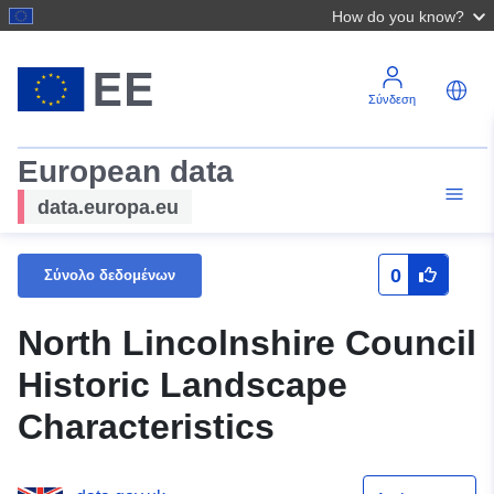
How do you know?
Σύνδεση
European data
data.europa.eu
0
Σύνολο δεδομένων
North Lincolnshire Council
Historic Landscape
Characteristics