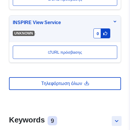
INSPIRE View Service
-
UNKNOWN
0
URL πρόσβασης
Τηλεφόρτωση όλων
Keywords
9
keyboard_arrow_down