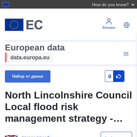
How do you know?
Влизане
European data
data.europa.eu
0
Набор от данни
North Lincolnshire Council
Local flood risk
management strategy -
Significant Infrastructure -