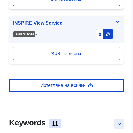
INSPIRE View Service
-
UNKNOWN
0
URL за достъп
Изтегляне на всички
Keywords
11
keyboard_arrow_down