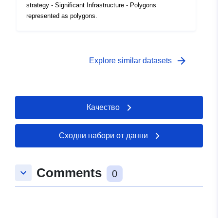
strategy - Significant Infrastructure - Polygons
represented as polygons.
arrow_forward
Explore similar datasets
Качество
Сходни набори от данни
Comments
keyboard_arrow_down
0