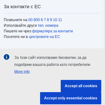
За контакти с ЕС
Позвънете на
00 800 6 7 8 9 10 11
Използвайте други
тел. номера
Пишете ни чрез
формуляра за контакти
Посетете ни в
центровете на ЕС
Социални медии
За този сайт използваме бисквитки, за да
Вижте профили на ЕС в
социалните медии
подобрим вашата работа като потребители
More info
Институции и органи на ЕС
Accept all cookies
ърсене на всички институции и органи на ЕС
Accept only essential cookies