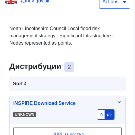
данни.gov.uk
Nodes
Actions
North Lincolnshire Council Local flood risk
management strategy - Significant Infrastructure -
Nodes represented as points.
Дистрибуции
2
Sort
INSPIRE Download Service
-
UNKNOWN
0
URL за достъп