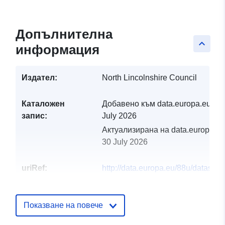
Допълнителна
keyboard_arrow_up
информация
Издател:
North Lincolnshire Council
Каталожен
Добавено към data.europa.eu:
29
запис:
July 2026
Актуализирана на data.europa.eu
30 July 2026
uriRef:
http://data.europa.eu/88u/dataset/n
lincolnshire-council-local-flood-ris
management-strategy-significant-
infrastructure-node1
Показване на повече