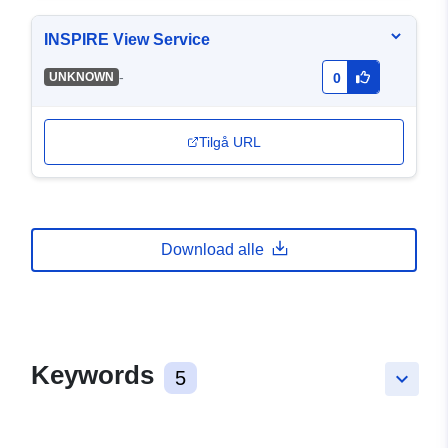
INSPIRE View Service
-
UNKNOWN
0
Tilgå URL
Download alle
Keywords
5
keyboard_arrow_down