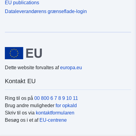
EU publications
Dataleverandørens grænseflade-login
Dette website forvaltes af
europa.eu
Kontakt EU
Ring til os på
00 800 6 7 8 9 10 11
Brug andre muligheder
for opkald
Skriv til os via
kontaktformularen
Besøg os i et af
EU-centrene