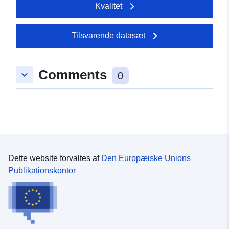
Kvalitet
Tilsvarende datasæt
Comments
keyboard_arrow_down
0
Dette website forvaltes af
Den Europæiske Unions
Publikationskontor