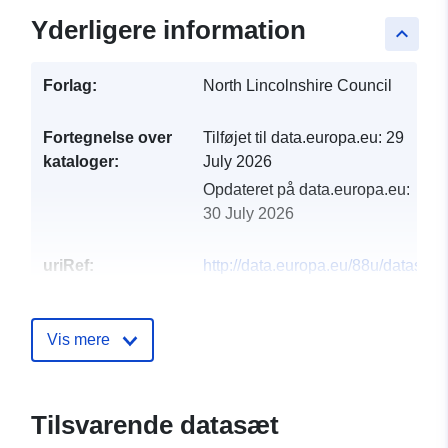
Yderligere information
keyboard_arrow_up
Forlag:
North Lincolnshire Council
Fortegnelse over
Tilføjet til data.europa.eu:
29
kataloger:
July 2026
Opdateret på data.europa.eu:
30 July 2026
uriRef:
http://data.europa.eu/88u/dataset/n
lincolnshire-council-public-rights-o
way2
Vis mere
Tilsvarende datasæt