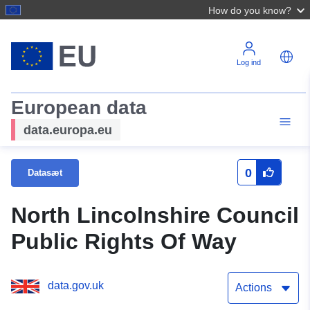
How do you know?
Log ind
European data
data.europa.eu
0
Datasæt
North Lincolnshire Council
Public Rights Of Way
data.gov.uk
Actions