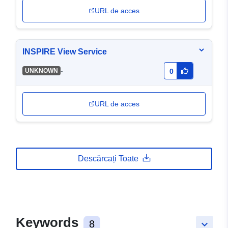
URL de acces
INSPIRE View Service
-
UNKNOWN
0
URL de acces
Descărcați Toate
Keywords
8
keyboard_arrow_down