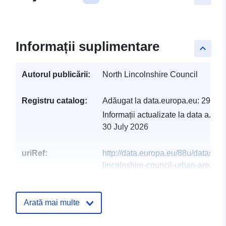
Informații suplimentare
keyboard_arrow_up
Autorul publicării:
North Lincolnshire Council
Registru catalog:
Adăugat la data.europa.eu:
29 Jul
Informații actualizate la data a.eur
30 July 2026
uriRef:
http://data.europa.eu/88u/dataset/n
lincolnshire-council-urban-area-rur
settlement-boundaries2
Arată mai multe