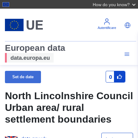
How do you know?
Autentificare
European data
data.europa.eu
0
Set de date
North Lincolnshire Council
Urban area/ rural
settlement boundaries