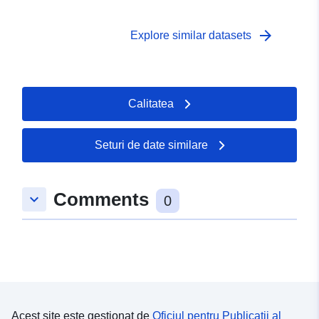
arrow_forward
Explore similar datasets
Calitatea
Seturi de date similare
Comments
keyboard_arrow_down
0
Acest site este gestionat de
Oficiul pentru Publicații al