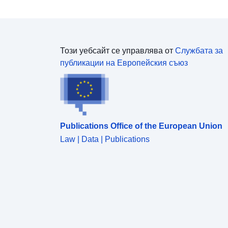
Documents for download:
https://www.umweltbundesamt.at/uvpkkwfennovoim
a
Този уебсайт се управлява от
Службата за
публикации на Европейския съюз
Publications Office of the European Union
Law | Data | Publications