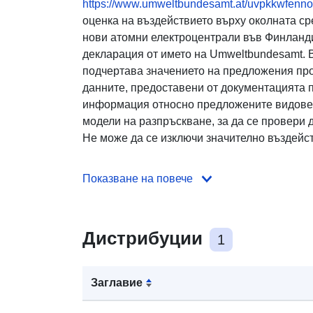
https://www.umweltbundesamt.at/uvpkkwfenn
оценка на въздействието върху околната с
нови атомни електроцентрали във Финланд
декларация от името на Umweltbundesamt. 
подчертава значението на предложения про
данните, предоставени от документацията 
информация относно предложените видове 
модели на разпръскване, за да се провери 
Не може да се изключи значително въздейств
Показване на повече
Дистрибуции
1
Заглавие