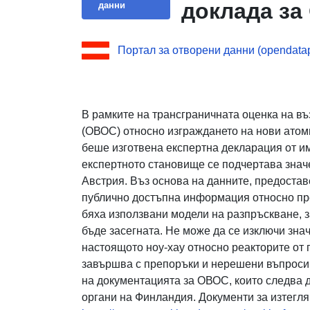
доклада за
данни
Портал за отворени данни (opendatapo
В рамките на трансграничната оценка на въ
(ОВОС) относно изграждането на нови ато
беше изготвена експертна декларация от и
експертното становище се подчертава знач
Австрия. Въз основа на данните, предоста
публично достъпна информация относно пр
бяха използвани модели на разпръскване, 
бъде засегната. Не може да се изключи зна
настоящото ноу-хау относно реакторите от 
завършва с препоръки и нерешени въпроси,
на документацията за ОВОС, които следва д
органи на Финландия. Документи за изтегля