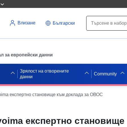
Влизане
Български
л за европейски данни
Зрялост на отворените
Community
данни
ima експертно становище към доклада за ОВОС
oima експертно становище