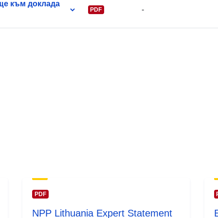
ще към доклада
-
PDF
PDF
NPP Lithuania Expert Statement