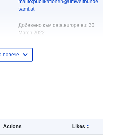
mailto:publikationen@umweltbunde
samt.at
Добавено към data.europa.eu:
30
March 2022
Актуализирана на data.europa.eu:
01 March 2026
а повече
http://data.europa.eu/88u/dataset/np
pfennovoimaexpertstatementtotheei
areport
Actions
Likes