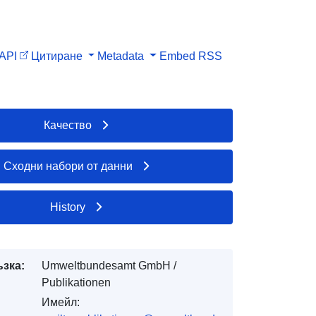
API
Цитиране
Metadata
Embed
RSS
Качество
Сходни набори от данни
History
ъзка:
Umweltbundesamt GmbH /
Publikationen
Имейл: