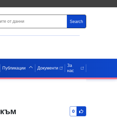
Search
За
Публикации
Документи
нас
 към
0