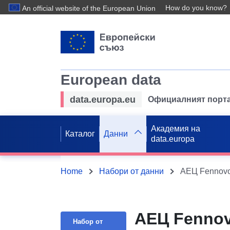
How do you know?
An official website of the European Union
European data
data.europa.eu
Официалният порта
Академия на
Каталог
Данни
data.europa
Home
Набори от данни
АЕЦ Fennovo
АЕЦ Fennov
Набор от