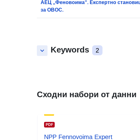
АЕЦ „Феновоима“. Експертно станови
за ОВОС.
Keywords
keyboard_arrow_down
2
Сходни набори от данни
PDF
NPP Fennovoima Expert