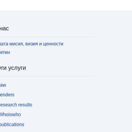
ъпроси, свързани с количеството и качеството
а документацията за ОВОС, които следва да
ъдат спазвани от литовските органи. Документи
а изтегляне:
нас
ttps://www.umweltbundesamt.at/uvpkkwlitauen
ата мисия, визия и ценности
етин
ги услуги
law
tenders
esearch results
Whoiswho
ublications