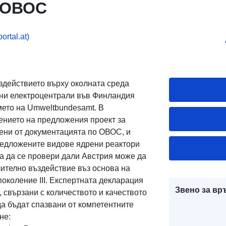
 ОВОС
rtal.at)
здействието върху околната среда
мни електроцентрали във Финландия
мето на Umweltbundesamt. В
ението на предложения проект за
вени от документацията по ОВОС, и
едложените видове ядрени реактори
за да се провери дали Австрия може да
чително въздействие въз основа на
поколение III. Експертната декларация
Звено за вр
 свързани с количеството и качеството
а бъдат спазвани от компетентните
не: