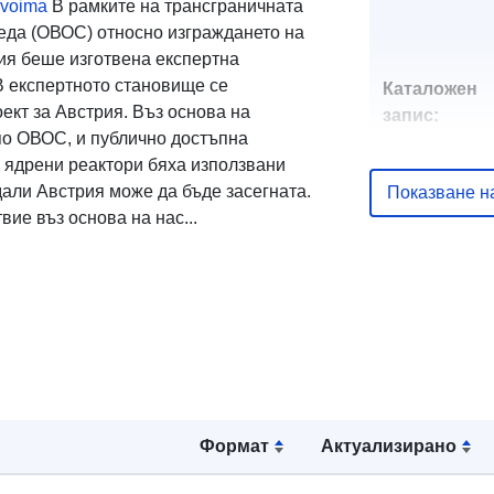
ovoima
В рамките на трансграничната
реда (ОВОС) относно изграждането на
ия беше изготвена експертна
В експертното становище се
Каталожен
ект за Австрия. Въз основа на
запис:
по ОВОС, и публично достъпна
ядрени реактори бяха използвани
дали Австрия може да бъде засегната.
Показване н
ие въз основа на нас...
uriRef:
Формат
Актуализирано