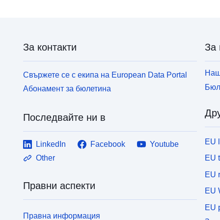
for download:
в
https://www.umweltbundesamt.at/uvpkkwlitauen
н
б
з
За контакти
За 
h
Наш
Свържете се с екипа на European Data Portal
Бюл
Абонамент за бюлетина
Дру
Последвайте ни в
EU 
LinkedIn
Facebook
Youtube
EU 
Other
EU r
Правни аспекти
EU 
EU p
Правна информация