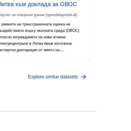
Литва към доклада за ОВОС
ортал за отворени данни (opendataportal.at)
 рамките на трансграничната оценка на
ъздействието върху околната среда (ОВОС)
тносно изграждането на нови атомни
лектроцентрали в Литва беше изготвена
кспертна декларация от името на
mweltbundesamt. В експертното становище се
одчертава значението на предложения проект
а Австрия. Въз основа на данните,
редоставени от документацията по ОВОС, и
arrow_forward
Explore similar datasets
ублично достъпна информация относно
редложените видове ядрени реактори бяха
зползвани модели на разпръскване, за да се
ровери дали Австрия може да бъде засегната.
е може да се изключи значително въздействие
ъз основа на настоящото ноу-хау относно
еакторите от поколение III. Експертното
тановище завършва с препоръки и отворени