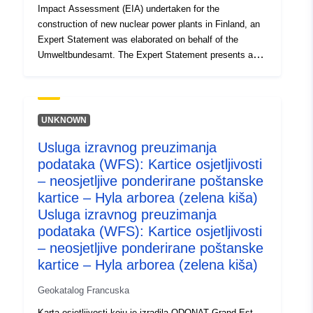
Impact Assessment (EIA) undertaken for the
construction of new nuclear power plants in Finland, an
Expert Statement was elaborated on behalf of the
Umweltbundesamt. The Expert Statement presents a
review of additional information provided by the Finnish
authorities and the project sponsor after the bilateral
consultation. The main conclusion is: The information
presented is not complete. Relevant issues concerning
UNKNOWN
safety are not discussed properly. From the Austrian
Usluga izravnog preuzimanja
point of view, the question of the worst case release
podataka (WFS): Kartice osjetljivosti
scenario still remains unanswered. The Expert
Statement concludes with open questions which should
– neosjetljive ponderirane poštanske
be resolved during the upcoming Finnish decision-
kartice – Hyla arborea (zelena kiša)
making process at government level and the nuclear
Usluga izravnog preuzimanja
licensing process, respectively. Documents for
podataka (WFS): Kartice osjetljivosti
download: https://www.umweltbundesamt.at/olkiluoto
– neosjetljive ponderirane poštanske
kartice – Hyla arborea (zelena kiša)
Geokatalog Francuska
Karta osjetljivosti koju je izradila ODONAT Grand Est