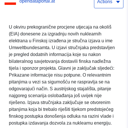
opendataportal.at
Actions
U okviru prekogranične procjene utjecaja na okoliš
(EIA) donesene za izgradnju novih nuklearnih
elektrana u Finskoj izrađena je stručna izjava u ime
Umweltbundesamta. U izjavi stručnjaka predstavljen
je pregled dodatnih informacija koje su nakon
bilateralnog savjetovanja dostavili finska nadležna
tijela i sponzor projekta. Glavni je zaključak sljedeći:
Prikazane informacije nisu potpune. O relevantnim
pitanjima u vezi sa sigurnošću ne raspravlja se na
odgovarajući način. S austrijskog stajališta, pitanje
najgoreg scenarija oslobađanja još uvijek nije
riješeno. Izjava stručnjaka zaključuje se otvorenim
pitanjima koja bi trebalo riješiti tijekom predstojećeg
finskog postupka donošenja odluka na razini vlade i
postupka izdavanja dozvola za nuklearnu energiju.