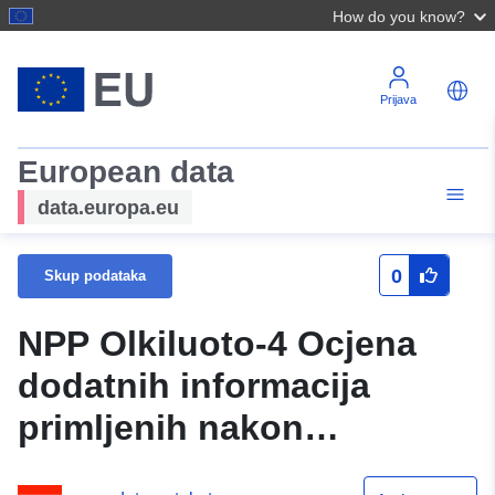
How do you know?
Prijava
European data
data.europa.eu
0
Skup podataka
NPP Olkiluoto-4 Ocjena
dodatnih informacija
primljenih nakon
bilateralnog savjetovanja