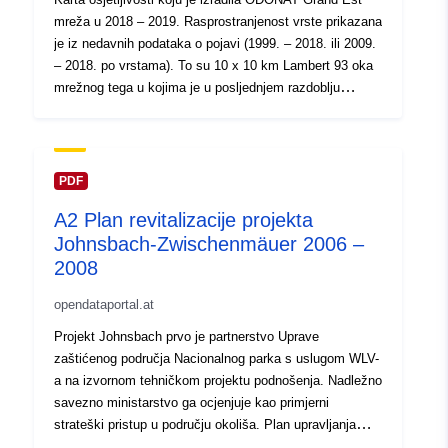
mreža u 2018 – 2019. Rasprostranjenost vrste prikazana
je iz nedavnih podataka o pojavi (1999. – 2018. ili 2009.
– 2018. po vrstama). To su 10 x 10 km Lambert 93 oka
mrežnog tega u kojima je u posljednjem razdoblju
zabilježeno najmanje jedno opažanje vrste. U svakom
od tih 10 x 10 km oka ta je prisutnost prikazana
izračunom udjela oka od 1 x 1 km u kojem je vrsta
primijećena. Sve primjedbe uzimaju se u obzir: mogu biti
PDF
ugrađene populacije, ali i nestalne osobe. Ovaj sloj
A2 Plan revitalizacije projekta
predstavlja stanje znanja u vrijeme njegove realizacije,
Johnsbach-Zwischenmäuer 2006 –
ne bi ga trebalo smatrati iscrpnim. Moguća je prisutnost
vrste izvan utvrđenih područja. Više informacija
2008
potražite u uputama za čitanje kartica i PDF karticama.
opendataportal.at
Projekt Johnsbach prvo je partnerstvo Uprave
zaštićenog područja Nacionalnog parka s uslugom WLV-
a na izvornom tehničkom projektu podnošenja. Nadležno
savezno ministarstvo ga ocjenjuje kao primjerni
strateški pristup u području okoliša. Plan upravljanja
programom LIFE Johnsbach objedinjuje razrađene