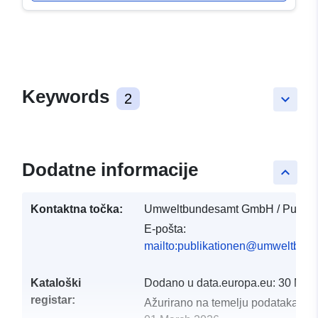
Keywords
2
keyboard_arrow_down
Dodatne informacije
keyboard_arrow_up
Kontaktna točka:
Umweltbundesamt GmbH / Publika
E-pošta:
mailto:publikationen@umweltbund
Kataloški
Dodano u data.europa.eu:
30 Mar
registar:
Ažurirano na temelju podataka.eu