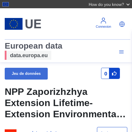
How do you know?
Connexion
European data
data.europa.eu
0
Jeu de données
NPP Zaporizhzhya
Extension Lifetime-
Extension Environmental
Impact Assessment.