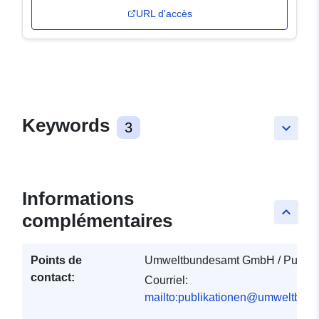
URL d'accès
Keywords
3
keyboard_arrow_down
Informations
keyboard_arrow_up
complémentaires
Points de
Umweltbundesamt GmbH / Publika
contact:
Courriel:
mailto:publikationen@umweltbund