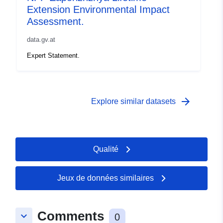
Extension Environmental Impact
Assessment.
data.gv.at
Expert Statement.
arrow_forward
Explore similar datasets
Qualité
Jeux de données similaires
Comments
keyboard_arrow_down
0