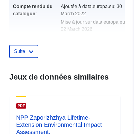
Compte rendu du
Ajoutée à data.europa.eu:
30
catalogue:
March 2022
Mise à jour sur data.europa.eu:
02 March 2026
uriRef:
http://data.europa.eu/88u/datase
Suite
Jeux de données similaires
PDF
NPP Zaporizhzhya Lifetime-
Extension Environmental Impact
Assessment.