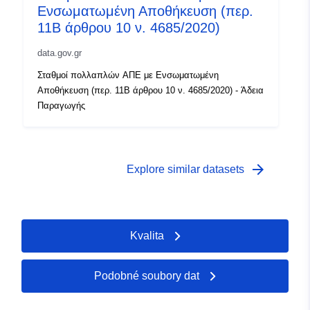
Ενσωματωμένη Αποθήκευση (περ.
11Β άρθρου 10 ν. 4685/2020)
data.gov.gr
Σταθμοί πολλαπλών ΑΠΕ με Ενσωματωμένη
Αποθήκευση (περ. 11Β άρθρου 10 ν. 4685/2020) - Άδεια
Παραγωγής
arrow_forward
Explore similar datasets
Kvalita
Podobné soubory dat