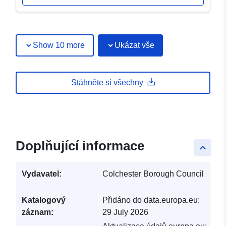
Show 10 more
Ukázat vše
Stáhněte si všechny
Doplňující informace
keyboard_arrow_up
Vydavatel:
Colchester Borough Council
Katalogový
Přidáno do data.europa.eu:
záznam:
29 July 2026