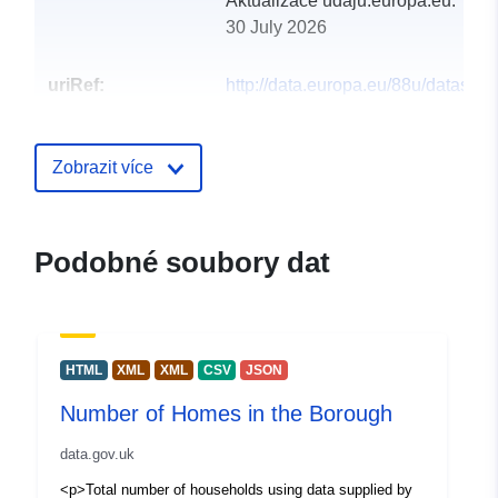
Aktualizace údajů.europa.eu:
30 July 2026
uriRef:
http://data.europa.eu/88u/dataset/
of-homes-in-the-borough
Zobrazit více
Podobné soubory dat
HTML
XML
XML
CSV
JSON
Number of Homes in the Borough
data.gov.uk
<p>Total number of households using data supplied by