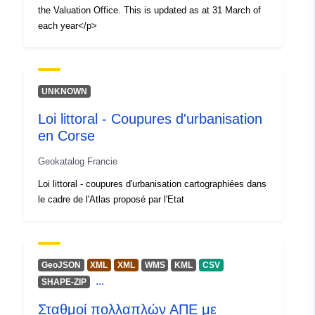
the Valuation Office. This is updated as at 31 March of
each year</p>
UNKNOWN
Loi littoral - Coupures d'urbanisation
en Corse
Geokatalog Francie
Loi littoral - coupures d'urbanisation cartographiées dans
le cadre de l'Atlas proposé par l'Etat
GeoJSON
XML
XML
WMS
KML
CSV
...
SHAPE-ZIP
Σταθμοί πολλαπλών ΑΠΕ με