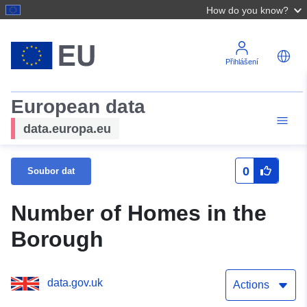
How do you know?
Přihlášení
European data
data.europa.eu
0
Soubor dat
Number of Homes in the
Borough
data.gov.uk
Actions