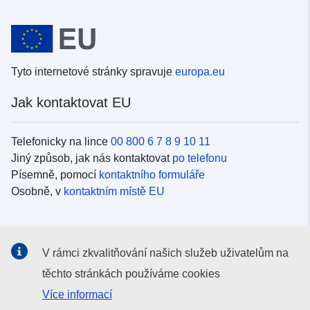
Tyto internetové stránky spravuje
europa.eu
Jak kontaktovat EU
Telefonicky na lince
00 800 6 7 8 9 10 11
Jiný způsob, jak nás kontaktovat
po telefonu
Písemně, pomocí
kontaktního formuláře
Osobně, v
kontaktním místě EU
Sociální média
V rámci zkvalitňování našich služeb uživatelům na
Vyhledávání informačních kanálů EU v
sociálních médiích
těchto stránkách používáme cookies
Více informací