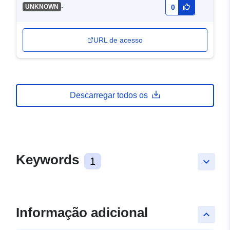
-
UNKNOWN
0
URL de acesso
Descarregar todos os
Keywords
1
keyboard_arrow_down
Informação adicional
keyboard_arrow_up