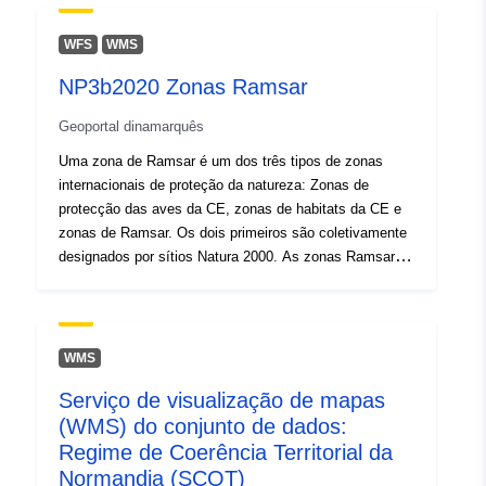
WFS
WMS
NP3b2020 Zonas Ramsar
Geoportal dinamarquês
Uma zona de Ramsar é um dos três tipos de zonas
internacionais de proteção da natureza: Zonas de
protecção das aves da CE, zonas de habitats da CE e
zonas de Ramsar. Os dois primeiros são coletivamente
designados por sítios Natura 2000. As zonas Ramsar
são zonas húmidas protegidas de especial importância
para as aves. As áreas de Ramsar foram designadas
com base na "Convenção de 2 de fevereiro de 1971
sobre Zonas Húmidas de Importância Internacional,
WMS
especialmente como Habitat de Aves Aquáticas" -
Serviço de visualização de mapas
também chamada de "Convenção de Ramsar" em
(WMS) do conjunto de dados:
homenagem à cidade no Irã onde a Convenção foi
estabelecida.Posteriormente, a Dinamarca aprovou o
Regime de Coerência Territorial da
Protocolo de Alteração da Convenção de 3 de dezembro
Normandia (SCOT)