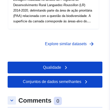
Desenvolvimento Rural Languedoc-Roussillon (LR)
2014-2020, delimitando parte da área de ação prioritária
(PAA) relacionada com a questão da biodiversidade. A
superfície da camada corresponde às áreas-alvo do
Trame Verde definidas como parte do regime regional de
coerência ecológica (atualmente validada). A camada
retida incorpora, assim, a aderência dos seguintes
subtramos (travessas e corredores): — ambientes
arrow_forward
Explore similar datasets
abertos e semiabertos, — culturas perenes, — culturas
anuais. Todos os objetos obtidos topologicamente
vizinhos são então agregados para formar áreas
designadas para a questão da «biodiversidade» em
Qualidade
relação à trama verde.
Conjuntos de dados semelhantes
Comments
keyboard_arrow_down
0