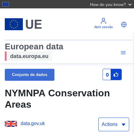
How do you know?
Abrir sessão
European data
data.europa.eu
0
Conjunto de dados
NYMNPA Conservation
Areas
data.gov.uk
Actions