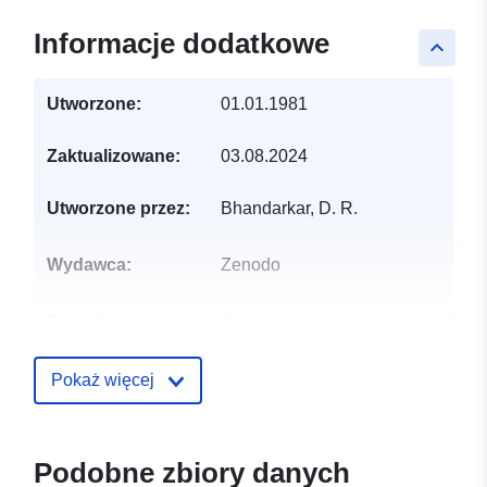
Informacje dodatkowe
keyboard_arrow_up
Utworzone:
01.01.1981
Zaktualizowane:
03.08.2024
Utworzone przez:
Bhandarkar, D. R.
Wydawca:
Zenodo
Zapis katalogu:
Dodany do data.europa.eu:
29
July 2026
Zaktualizowano dane.europa.eu:
Pokaż więcej
30 July 2026
Identyfikatory:
https://doi.org/10.5281/zenodo.10
Podobne zbiory danych