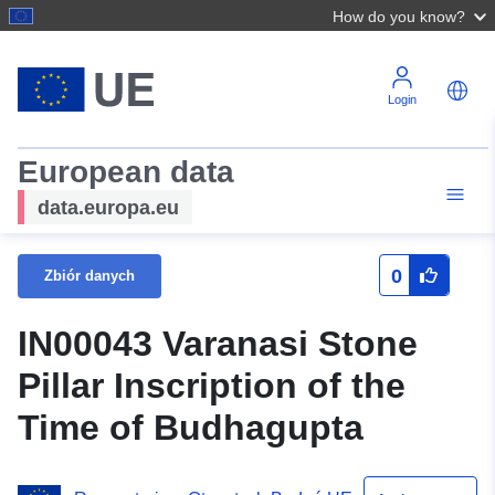
How do you know?
Login
European data
data.europa.eu
0
Zbiór danych
IN00043 Varanasi Stone
Pillar Inscription of the
Time of Budhagupta