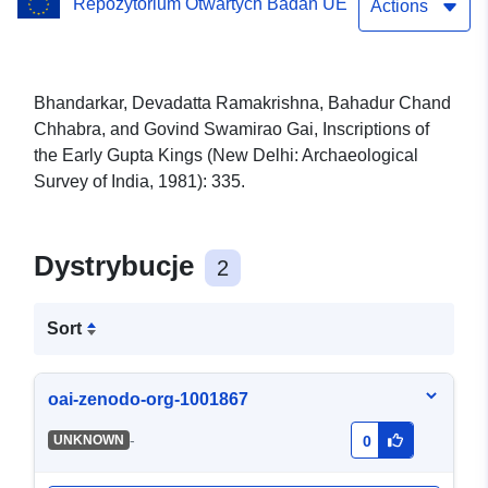
Repozytorium Otwartych Badań UE
Actions
Bhandarkar, Devadatta Ramakrishna, Bahadur Chand
Chhabra, and Govind Swamirao Gai, Inscriptions of
the Early Gupta Kings (New Delhi: Archaeological
Survey of India, 1981): 335.
Dystrybucje
2
Sort
oai-zenodo-org-1001867
-
UNKNOWN
0