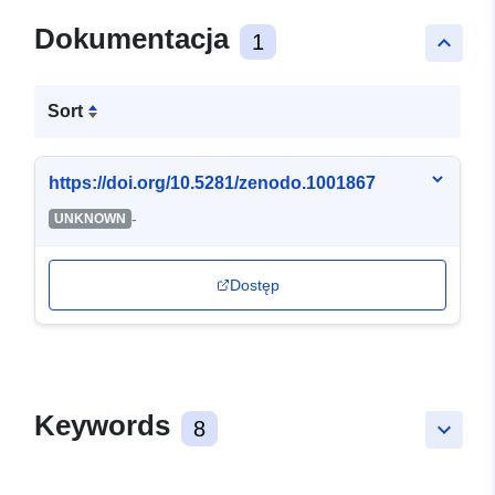
Dokumentacja
1
keyboard_arrow_up
Sort
https://doi.org/10.5281/zenodo.1001867
-
UNKNOWN
Dostęp
Keywords
8
keyboard_arrow_down