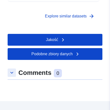
arrow_forward
Explore similar datasets
Jakość
Podobne zbiory danych
Comments
keyboard_arrow_down
0