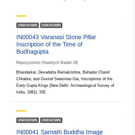
Inne
identyfikatory:
UNKNOWN
UNKNOWN
uriRef:
http://data.europa.eu/88u/dataset/o
zenodo-org-1001867
IN00043 Varanasi Stone Pillar
Inscription of the Time of
Prawa dostępu:
public
Budhagupta
Repozytorium Otwartych Badań UE
Jest wersją:
https://doi.org/10.5281/zenodo.10
Bhandarkar, Devadatta Ramakrishna, Bahadur Chand
Chhabra, and Govind Swamirao Gai, Inscriptions of the
Typ:
Zasób:
Early Gupta Kings (New Delhi: Archaeological Survey of
http://purl.org/dc/dcmitype/Dataset
India, 1981): 335.
UNKNOWN
UNKNOWN
IN00041 Sarnath Buddha Image