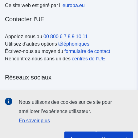
Ce site web est géré par l’
europa.eu
Contacter l’UE
Appelez-nous au
00 800 6 7 8 9 10 11
Utilisez d'autres options
téléphoniques
Écrivez-nous au moyen du
formulaire de contact
Rencontrez-nous dans un des
centres de l’UE
Réseaux sociaux
Trouvez l’UE sur les
réseaux sociaux
Nous utilisons des cookies sur ce site pour
améliorer l’expérience utilisateur.
Institutions et organes de l’UE
En savoir plus
Rechercher tous les organes et institutions de l’UE