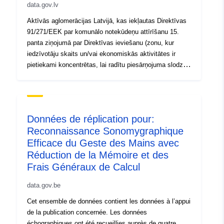
data.gov.lv
Aktīvās aglomerācijas Latvijā, kas iekļautas Direktīvas
91/271/EEK par komunālo notekūdeņu attīrīšanu 15.
panta ziņojumā par Direktīvas ieviešanu (zonu, kur
iedzīvotāju skaits un/vai ekonomiskās aktivitātes ir
pietiekami koncentrētas, lai radītu piesārņojuma slodzi,
kura ir ne mazāka par 2000 cilvēka ekvivalentiem).
Données de réplication pour:
Reconnaissance Sonomygraphique
Efficace du Geste des Mains avec
Réduction de la Mémoire et des
Frais Généraux de Calcul
data.gov.be
Cet ensemble de données contient les données à l’appui
de la publication concernée. Les données
échographiques ont été recueillies auprès de quatre