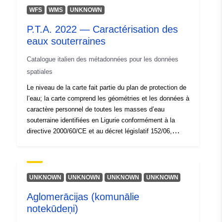
WFS
WMS
UNKNOWN
uriRef:
http://data.europa.eu/88u/dataset/o
zenodo-org-10223064
P.T.A. 2022 — Caractérisation des
eaux souterraines
Est une version
https://doi.org/10.5281/zenodo.1
Catalogue italien des métadonnées pour les données
de:
spatiales
Type:
Ressource:
Le niveau de la carte fait partie du plan de protection de
l’eau; la carte comprend les géométries et les données à
http://purl.org/dc/dcmitype/Dataset
caractère personnel de toutes les masses d’eau
souterraine identifiées en Ligurie conformément à la
directive 2000/60/CE et au décret législatif 152/06,
divisées en catégories suivantes: nappes souterraines
dans les aquifères poreux, eaux souterraines dans les
aquifères karstiques.
UNKNOWN
UNKNOWN
UNKNOWN
UNKNOWN
Aglomerācijas (komunālie
notekūdeņi)