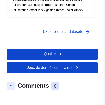
utilisateurs au cours de trois sessions. Chaque
utilisateur a effectué six gestes (repos, point d'index,
poignée d'alimentation, pince fine, trépied et poignée de
touche) avec rotation simultanée du poignet.
arrow_forward
Explore similar datasets
Qualité
Jeux de données similaires
Comments
keyboard_arrow_down
0