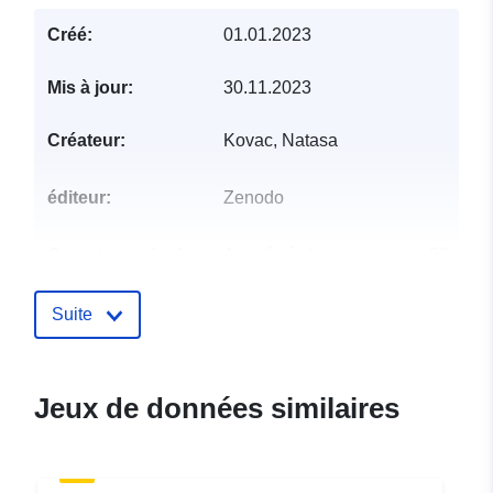
Créé:
01.01.2023
Mis à jour:
30.11.2023
Créateur:
Kovac, Natasa
éditeur:
Zenodo
Compte rendu du
Ajoutée à data.europa.eu:
29
catalogue:
July 2026
Mise à jour sur data.europa.eu:
Suite
30 July 2026
Identificateurs:
https://doi.org/10.5281/zenodo.1
Jeux de données similaires
Autres
identificateurs: