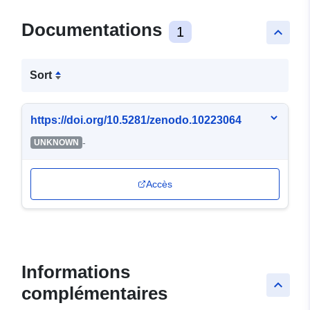
Documentations
1
keyboard_arrow_up
Sort
https://doi.org/10.5281/zenodo.10223064
-
UNKNOWN
Accès
Informations
keyboard_arrow_up
complémentaires