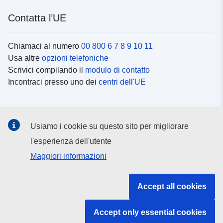
Contatta l’UE
Chiamaci al numero
00 800 6 7 8 9 10 11
Usa altre
opzioni telefoniche
Scrivici compilando il
modulo di contatto
Incontraci presso uno dei
centri dell'UE
Social media
Usiamo i cookie su questo sito per migliorare
Cerca i
canali social
l'esperienza dell'utente
Maggiori informazioni
Istituzioni e organi dell’UE
Accept all cookies
Cerca tutte le istituzioni e gli organi dell’UE
Accept only essential cookies