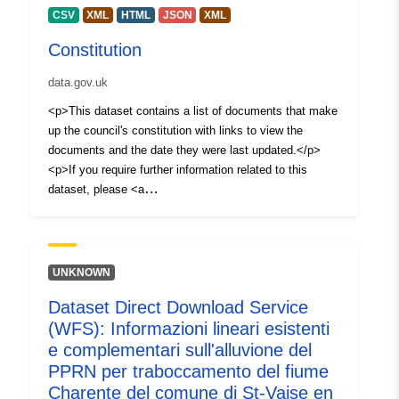
Risorsa:
CSV
XML
HTML
JSON
XML
https://orcid.org/0000-0002-
Constitution
8809-953X
Rais, Shaikhaidarov
data.gov.uk
Risorsa:
<p>This dataset contains a list of documents that make
https://orcid.org/0000-0002-
up the council's constitution with links to view the
6275-3652
documents and the date they were last updated.</p>
<p>If you require further information related to this
dataset, please <a
Editore:
Zenodo
href="https://ebusiness.horsham.gov.uk/officeforms/HD
C_FOIrequest.ofml">make a FOI request</a> using
Registro del
Aggiunta a data.europa.eu:
29
our online form.</p>
catalogo:
July 2026
UNKNOWN
Aggiornato su data.europa.eu:
Dataset Direct Download Service
30 July 2026
(WFS): Informazioni lineari esistenti
e complementari sull'alluvione del
Identificatori:
https://doi.org/10.5281/zenodo.1
PPRN per traboccamento del fiume
Charente del comune di St-Vaise en