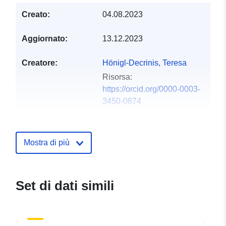
Creato:
04.08.2023
Aggiornato:
13.12.2023
Creatore:
Hönigl-Decrinis, Teresa
Risorsa:
https://orcid.org/0000-0003-
3450-0874
Astafiev, Oleg
Risorsa:
https://orcid.org/0000-0001-
Mostra di più
5763-589X
Antonov, Vladimir
Risorsa:
Set di dati simili
https://orcid.org/0000-0002-
0415-5267
Antonov, Ilya