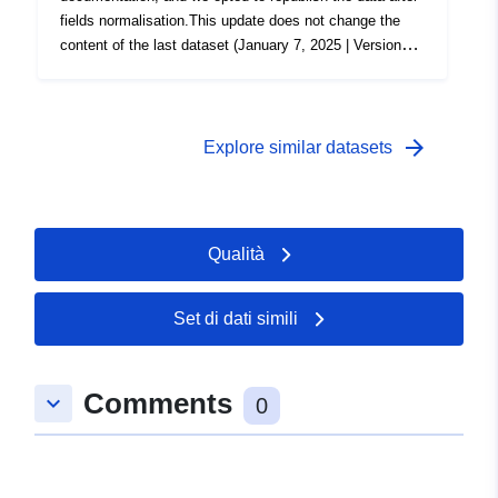
fields normalisation.This update does not change the
content of the last dataset (January 7, 2025 | Version
9.0.0).
arrow_forward
Explore similar datasets
Qualità
Set di dati simili
Comments
keyboard_arrow_down
0