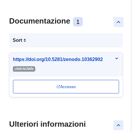
Documentazione
1
keyboard_arrow_up
Sort
https://doi.org/10.5281/zenodo.10362902
-
UNKNOWN
Accesso
Ulteriori informazioni
keyboard_arrow_up