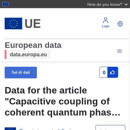
How do you know?
Login
European data
data.europa.eu
0
Set di dati
Data for the article
"Capacitive coupling of
coherent quantum phase
slip qubits to a resonator"