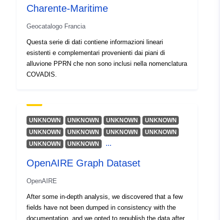
Altri identificatori:
Charente-Maritime
uriRef:
http://data.europa.eu/88u/dataset/o
Geocatalogo Francia
zenodo-org-10362902
Questa serie di dati contiene informazioni lineari
esistenti e complementari provenienti dai piani di
Diritti di accesso:
public
alluvione PPRN che non sono inclusi nella nomenclatura
COVADIS.
è la versione di:
https://doi.org/10.5281/zenodo.1
Tipo:
Risorsa:
http://purl.org/dc/dcmitype/Dataset
UNKNOWN
UNKNOWN
UNKNOWN
UNKNOWN
UNKNOWN
UNKNOWN
UNKNOWN
UNKNOWN
...
UNKNOWN
UNKNOWN
OpenAIRE Graph Dataset
OpenAIRE
After some in-depth analysis, we discovered that a few
fields have not been dumped in consistency with the
documentation, and we opted to republish the data after