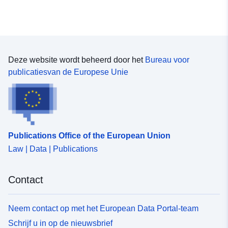
uriRef:
http://data.europa.eu/88u/dataset/o
zenodo-org-10379514
Is versie van:
https://doi.org/10.5281/zenodo.1
Deze website wordt beheerd door het
Bureau voor
Soort:
Bron:
publicatiesvan de Europese Unie
http://purl.org/dc/dcmitype/Dataset
Publications Office of the European Union
Law | Data | Publications
Contact
Neem contact op met het European Data Portal-team
Schrijf u in op de nieuwsbrief