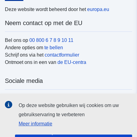
Deze website wordt beheerd door het
europa.eu
Neem contact op met de EU
Bel ons op
00 800 6 7 8 9 10 11
Andere opties om
te bellen
Schrijf ons via het
contactformulier
Ontmoet ons in een van
de EU-centra
Sociale media
Vind de van de EU
sociale-mediakanalen van de EU
Op deze website gebruiken wij cookies om uw
gebruikservaring te verbeteren
EU-instellingen en -organen
Meer informatie