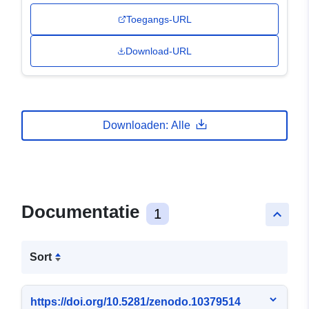
Toegangs-URL
Download-URL
Downloaden: Alle
Documentatie
1
keyboard_arrow_up
Sort
https://doi.org/10.5281/zenodo.10379514