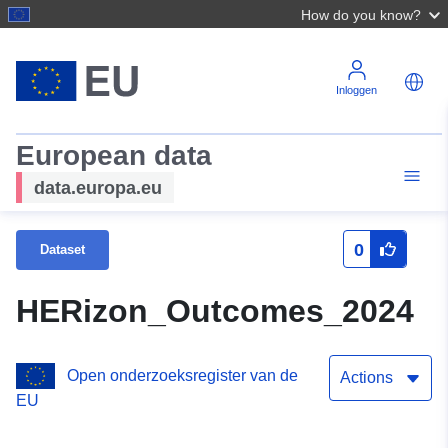
How do you know?
Inloggen
European data
data.europa.eu
0
Dataset
HERizon_Outcomes_2024
Open onderzoeksregister van de
Actions
EU