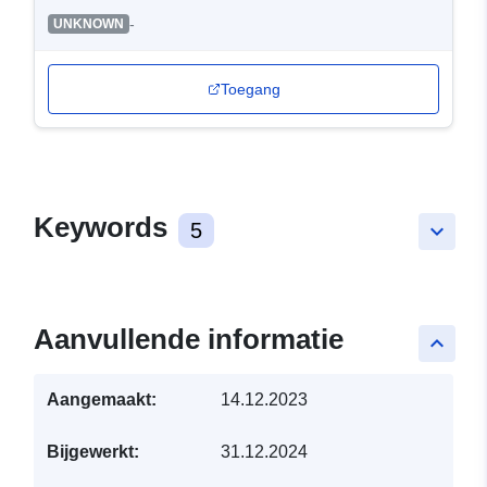
-
UNKNOWN
Toegang
Keywords
5
keyboard_arrow_down
Aanvullende informatie
keyboard_arrow_up
Aangemaakt:
14.12.2023
Bijgewerkt:
31.12.2024