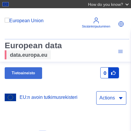
How do you know?
Sisäänkirjautuminen
European data
data.europa.eu
0
Tietoaineisto
EU:n avoin tutkimusrekisteri
Actions