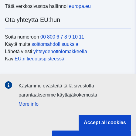
Tätä verkkosivustoa hallinnoi
europa.eu
Ota yhteyttä EU:hun
Soita numeroon
00 800 6 7 8 9 10 11
Käytä muita
soittomahdollisuuksia
Lähetä viesti
yhteydenottolomakkeella
Käy
EU:n tiedotuspisteessä
Sosiaalinen media
Käytämme evästeitä tällä sivustolla
EU
sosiaalisessa mediassa
parantaaksemme käyttäjäkokemusta
More info
EU:n toimielimet ja muut elimet
Accept all cookies
Haku EU:n toimielimistä ja elimistä