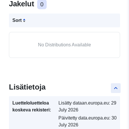
Jakelut
0
Sort
No Distributions Available
Lisätietoja
keyboard_arrow_up
Luetteloluetteloa
Lisätty dataan.europa.eu:
29
koskeva rekisteri:
July 2026
Päivitetty data.europa.eu:
30
July 2026