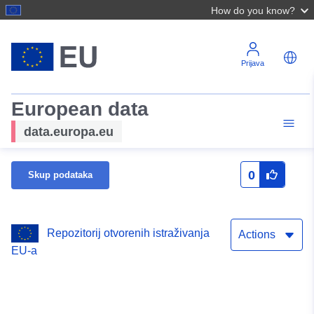
How do you know?
Prijava
European data
data.europa.eu
0
Skup podataka
Repozitorij otvorenih istraživanja
Actions
EU-a