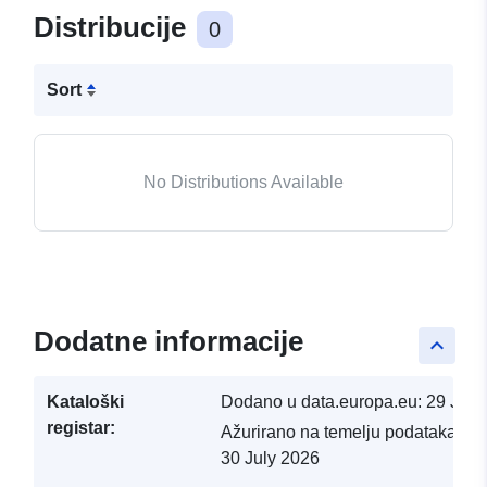
Distribucije
0
Sort
No Distributions Available
Dodatne informacije
keyboard_arrow_up
Kataloški
Dodano u data.europa.eu:
29 July
registar:
Ažurirano na temelju podataka.eu
30 July 2026