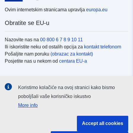
Ovim internetskim stranicama upravlja
europa.eu
Obratite se EU-u
Nazovite nas na
00 800 6 7 8 9 10 11
Ili iskoristite neku od ostalih opcija za
kontakt telefonom
Pošaljite nam poruku
(obrazac za kontakt)
Posjetite nas u nekom od
centara EU-a
Društvene mreže
Koristimo kolačiće na ovoj stranici kako bismo
Potražite kanale EU-a na
društvenim mrežama
poboljšali vaše korisničko iskustvo
More info
Institucije i tijela EU-
Accept all cookies