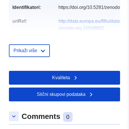
Identifikatori:
https://doi.org/10.5281/zenodo.57
uriRef:
http://data.europa.eu/88u/dataset/o
zenodo-org-10548892
Tip:
Resurs:
http://purl.org/dc/dcmitype/Softwar
Prikaži više
Kvaliteta
Slični skupovi podataka
Comments
keyboard_arrow_down
0