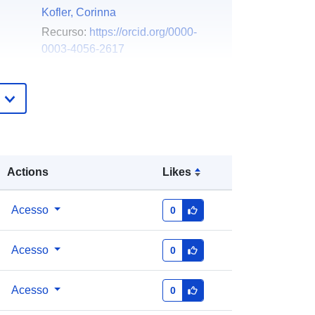
Kofler, Corinna
Recurso:
https://orcid.org/0000-
0003-4056-2617
Zernig, Anja
Recurso:
https://orcid.org/0000-
0002-4888-7494
Boxleitner, Michael
Mayr, Beatrix
Strauß, Sabrina
Actions
Likes
Recurso:
https://orcid.org/0000-
0001-5527-7654
Acesso
0
Dicillia-Kovatsch, Isabell
Lazaro Garcia, Ernesto
Acesso
0
Zenodo
Acesso
0
Acrescentado à data.europa.eu:
31