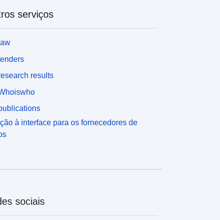
ros serviços
law
tenders
esearch results
Whoiswho
ublications
ção à interface para os fornecedores de
os
es sociais