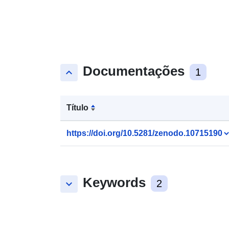
Documentações
keyboard_arrow_up
1
Título
https://doi.org/10.5281/zenodo.10715190
Keywords
keyboard_arrow_down
2