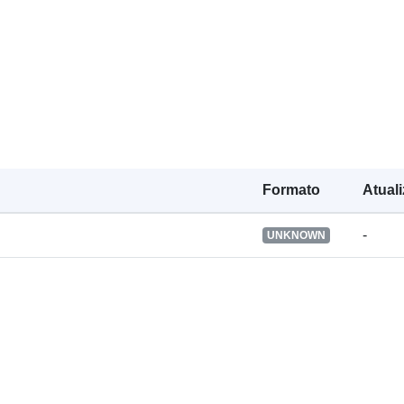
catálogo:
Identificador
Outros
Formato
Atual
identificador
-
UNKNOWN
uriRef:
É versão de:
Tipo: