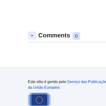
Comments
keyboard_arrow_down
0
Este sítio é gerido pelo
Serviço das Publicaçõ
da União Europeia