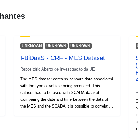
hantes
UNKNOWN
UNKNOWN
UNKNOWN
I-BiDaaS - CRF - MES Dataset
Repositório Aberto de Investigação da UE
The MES dataset contains sensors data associated
with the type of vehicle being produced. This
G
dataset has to be used with SCADA dataset.
Comparing the date and time between the data of
C
the MES and the SCADA it is possible to correlate
o
the information contained in the SCADA dataset
i
with the vehicle processed.
a
s
i