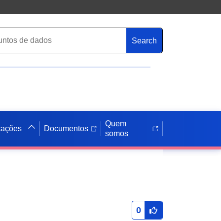
Search
Quem
cações
Documentos
somos
0