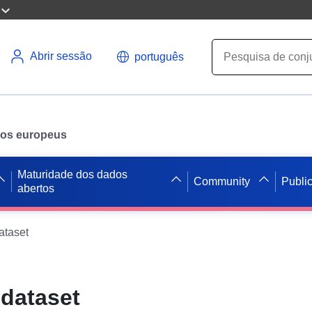
Abrir sessão
português
ados europeus
Maturidade dos dados
Community
Publi
abertos
ataset
 dataset