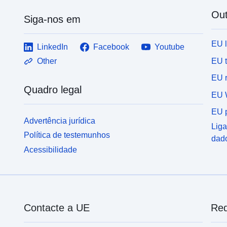
Out
Siga-nos em
EU 
LinkedIn
Facebook
Youtube
EU 
Other
EU r
Quadro legal
EU 
EU p
Advertência jurídica
Liga
Política de testemunhos
dad
Acessibilidade
Contacte a UE
Red