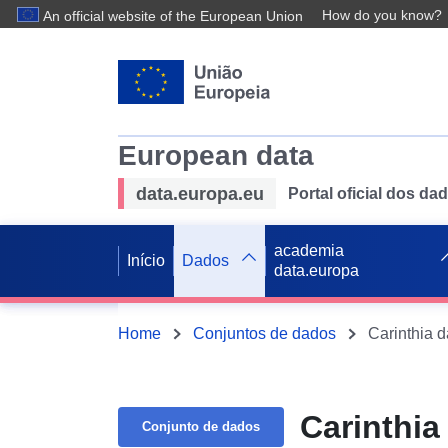
How do you know?
An official website of the European Union
European data
data.europa.eu
Portal oficial dos d
academia
Início
Dados
data.europa
Home
Conjuntos de dados
Carinthia d
Carinthia
Conjunto de dados