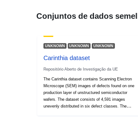
Conjuntos de dados semel
UNKNOWN
UNKNOWN
UNKNOWN
Carinthia dataset
Repositório Aberto de Investigação da UE
The Carinthia dataset contains Scanning Electron
Microscope (SEM) images of defects found on one
production layer of unstructured semiconductor
wafers. The dataset consists of 4,591 images
unevenly distributed in six defect classes. The
dataset's description is available in the
'carinthia_dataset.html' file, and the images
themselves can be found in the 'data.zip' file.