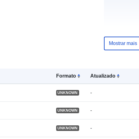
Mostrar mais
Formato
Atualizado
-
UNKNOWN
-
UNKNOWN
Publicador:
-
UNKNOWN
Registo do