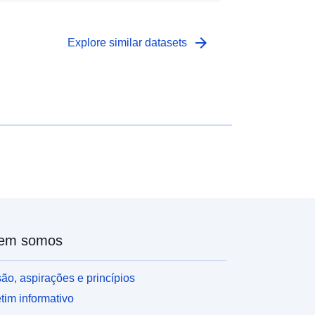
xaustivo validado em 2000 pelo ONCFS é um
ndice de abundância.
arrow_forward
Explore similar datasets
em somos
ão, aspirações e princípios
tim informativo