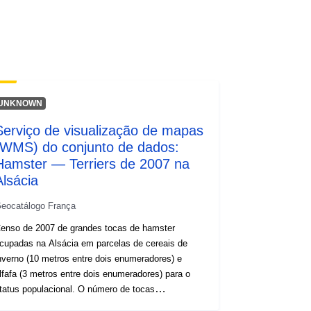
UNKNOWN
Serviço de visualização de mapas
(WMS) do conjunto de dados:
Hamster — Terriers de 2007 na
Alsácia
eocatálogo França
enso de 2007 de grandes tocas de hamster
cupadas na Alsácia em parcelas de cereais de
nverno (10 metros entre dois enumeradores) e
lfafa (3 metros entre dois enumeradores) para o
tatus populacional. O número de tocas
dentificadas de acordo com este protocolo semi-