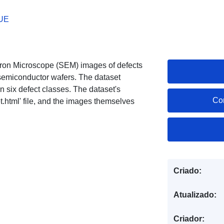
 UE
tron Microscope (SEM) images of defects
 semiconductor wafers. The dataset
n six defect classes. The dataset's
Co
et.html' file, and the images themselves
Criado:
Atualizado:
Criador: