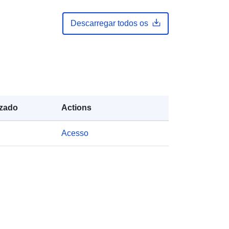
July 2026
Descarregar todos os
Atualizado em data.europa.eu:
01
August 2026
es:
https://doi.org/10.5281/zenodo.1071
5190
izado
Actions
es:
Acesso
http://data.europa.eu/88u/dataset/oai
-zenodo-org-10715190
https://doi.org/10.5281/zenodo.1069
6643
Recurso:
http://purl.org/dc/dcmitype/Dataset