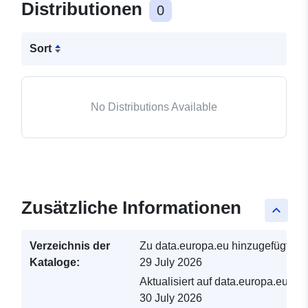
Distributionen
0
Sort
No Distributions Available
Zusätzliche Informationen
keyboard_arrow_up
Verzeichnis der
Zu data.europa.eu hinzugefügt:
Kataloge:
29 July 2026
Aktualisiert auf data.europa.eu:
30 July 2026