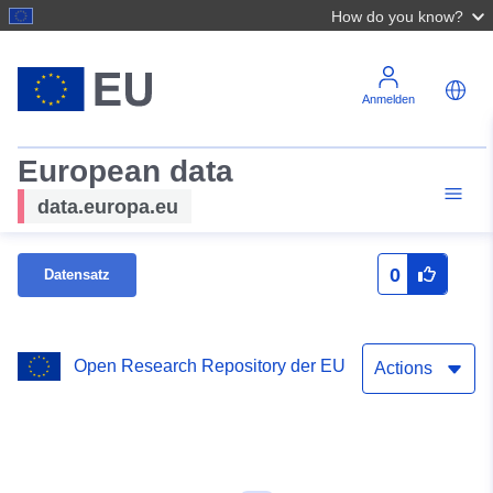
How do you know?
Anmelden
European data
data.europa.eu
0
Datensatz
Open Research Repository der EU
Actions