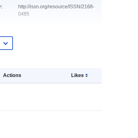
y:
http://issn.org/resource/ISSN/2168-
0485
http://data.europa.eu/88u/dataset/oai
-zenodo-org-10721640
Zasób:
http://purl.org/dc/dcmitype/Collection
Actions
Likes