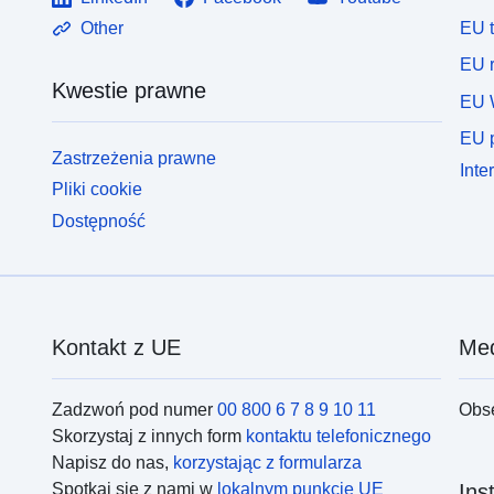
EU 
Other
EU r
Kwestie prawne
EU 
EU p
Zastrzeżenia prawne
Inte
Pliki cookie
Dostępność
Kontakt z UE
Med
Zadzwoń pod numer
00 800 6 7 8 9 10 11
Obs
Skorzystaj z innych form
kontaktu telefonicznego
Napisz do nas,
korzystając z formularza
Spotkaj się z nami w
lokalnym punkcie UE
Ins