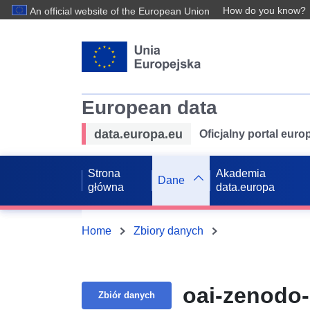
How do you know?
An official website of the European Union
European data
data.europa.eu
Oficjalny portal eur
Strona
Akademia
Dane
główna
data.europa
Home
Zbiory danych
oai-zenodo
Zbiór danych