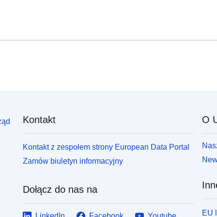
Kontakt
O U
ząd
Nasz
Kontakt z zespołem strony European Data Portal
News
Zamów biuletyn informacyjny
Inn
Dołącz do nas na
EU 
LinkedIn
Facebook
Youtube