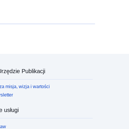
rzędzie Publikacji
a misja, wizja i wartości
letter
e usługi
law