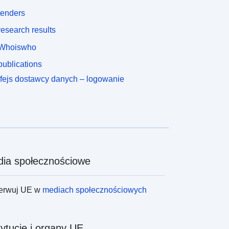
tenders
esearch results
Whoiswho
ublications
rfejs dostawcy danych – logowanie
ia społecznościowe
erwuj UE w
mediach społecznościowych
tytucje i organy UE