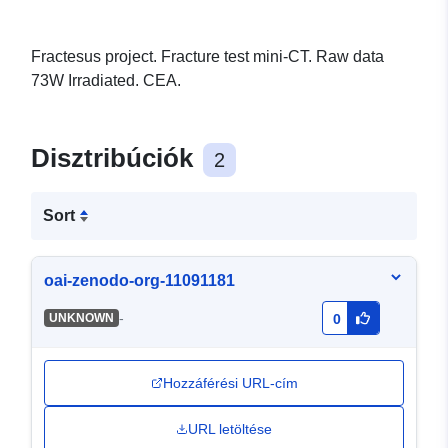
Fractesus project. Fracture test mini-CT. Raw data
73W Irradiated. CEA.
Disztribúciók
2
Sort
oai-zenodo-org-11091181
-
UNKNOWN
0
Hozzáférési URL-cím
URL letöltése