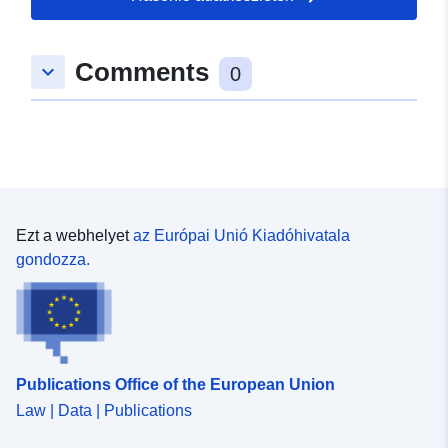
Comments
keyboard_arrow_down
0
Ezt a webhelyet
az Európai Unió Kiadóhivatala
gondozza.
Publications Office of the European Union
Law | Data | Publications