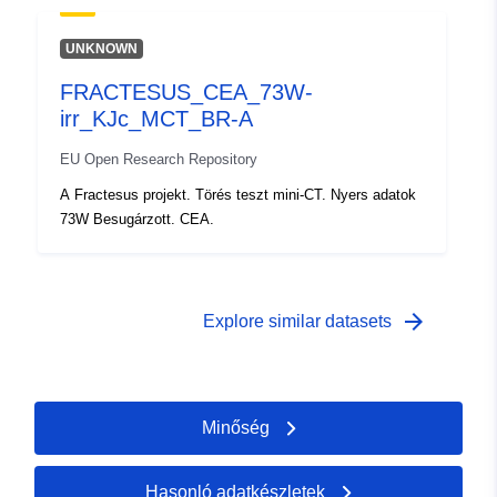
UNKNOWN
FRACTESUS_CEA_73W-
irr_KJc_MCT_BR-A
EU Open Research Repository
A Fractesus projekt. Törés teszt mini-CT. Nyers adatok
73W Besugárzott. CEA.
arrow_forward
Explore similar datasets
Minőség
Hasonló adatkészletek