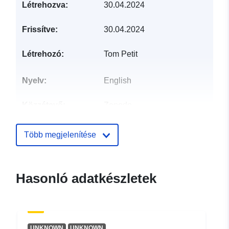
Létrehozva:
30.04.2024
Frissítve:
30.04.2024
Létrehozó:
Tom Petit
Nyelv:
English
Közzétevő:
Zenodo
Katalógus-
Hozzáadva a data.europa.eu-hoz:
Több megjelenítése
nyilvántartás:
29 July 2026
Frissítve: data.europa.eu:
30 July
2026
Hasonló adatkészletek
Azonosítók:
https://doi.org/10.5281/zenodo.11
Egyéb
UNKNOWN
UNKNOWN