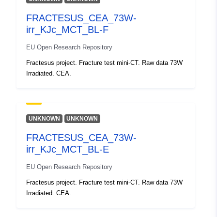
azonosítók:
FRACTESUS_CEA_73W-
uriRef:
http://data.europa.eu/88u/dataset/o
irr_KJc_MCT_BL-F
zenodo-org-11091181
EU Open Research Repository
Valaminek a
https://doi.org/10.5281/zenodo.11
Fractesus project. Fracture test mini-CT. Raw data 73W
Irradiated. CEA.
verziója:
Típus:
Erőforrás:
http://purl.org/dc/dcmitype/Dataset
UNKNOWN
UNKNOWN
FRACTESUS_CEA_73W-
irr_KJc_MCT_BL-E
EU Open Research Repository
Fractesus project. Fracture test mini-CT. Raw data 73W
Irradiated. CEA.