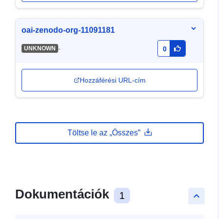
oai-zenodo-org-11091181
-
UNKNOWN
0
Hozzáférési URL-cím
Töltse le az „Összes”
Dokumentációk
1
keyboard_arrow_up