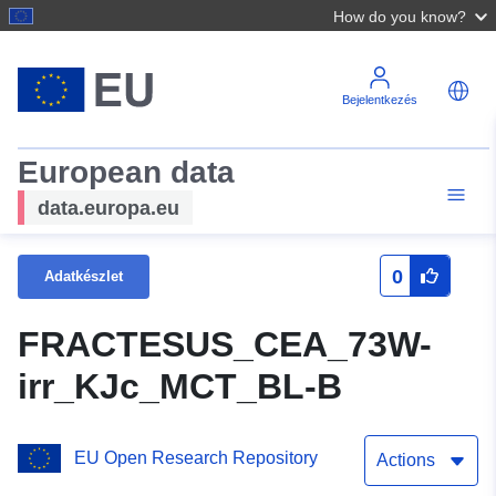
How do you know?
Bejelentkezés
European data
data.europa.eu
0
Adatkészlet
FRACTESUS_CEA_73W-
irr_KJc_MCT_BL-B
EU Open Research Repository
Actions