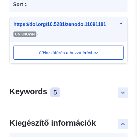
Sort
https://doi.org/10.5281/zenodo.11091181
-
UNKNOWN
Hozzáférés a hozzáféréshez
Keywords
5
keyboard_arrow_down
Kiegészítő információk
keyboard_arrow_up