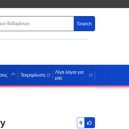
Search
Λίγα λόγια για
σεις
Τεκμηρίωση
μας
ry
0