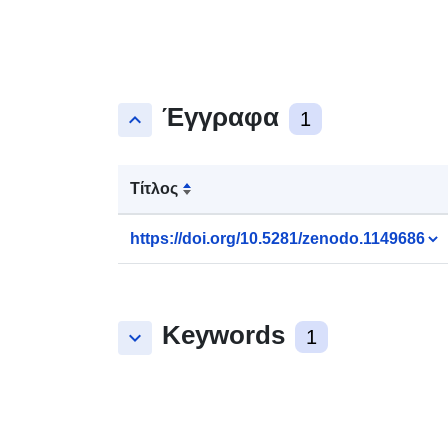
Έγγραφα
keyboard_arrow_up
1
Τίτλος
https://doi.org/10.5281/zenodo.1149686
Keywords
keyboard_arrow_down
1