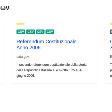
νων
CSV
CSV
CSV
CSV
Referendum Costituzionale -
Anno 2006
data.gov.it
Ε
Il secondo referendum costituzionale della storia
Τ
della Repubblica Italiana si è svolto il 25 e 26
μ
giugno 2006.
π