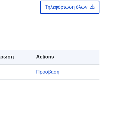
Τηλεφόρτωση όλων
ς:
https://doi.org/10.5281/zenodo.1149
685
Πόρος:
http://purl.org/dc/dcmitype/Dataset
έρωση
Actions
Πρόσβαση