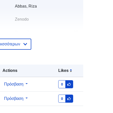
Abbas, Riza
Zenodo
Προστίθεται στο data.europa.eu:
29
July 2026
ρισσότερων
Επικαιροποιήθηκε στα data.europa.eu:
30 July 2026
κά:
https://doi.org/10.5281/zenodo.1149
Actions
Likes
686
Πρόσβαση
0
ς:
Πρόσβαση
0
http://data.europa.eu/88u/dataset/oai
-zenodo-org-1149686