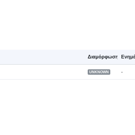
Είναι έκδοση
Τύπος:
Διαμόρφωση
Ενημ
-
UNKNOWN