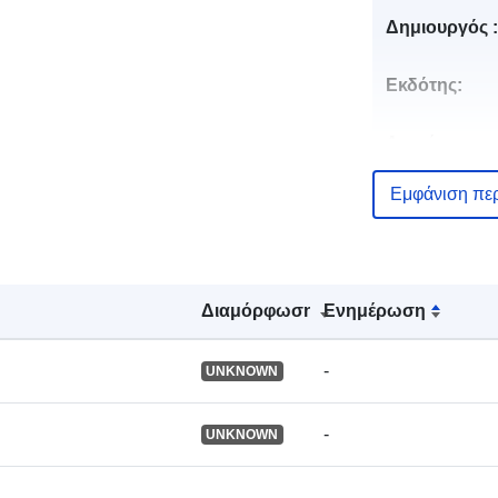
Δημιουργός :
Εκδότης:
Αρχείο
καταλόγου:
Εμφάνιση πε
Αναγνωριστι
Διαμόρφωση
Ενημέρωση
Άλλα μέσα
-
UNKNOWN
ταυτοποίηση
-
UNKNOWN
uriRef: