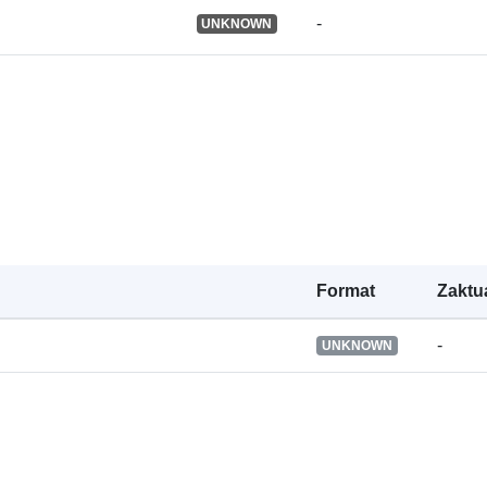
Prawa dostę
-
UNKNOWN
Jest wersją:
Typ:
Format
Zaktu
-
UNKNOWN