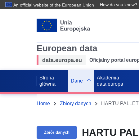
How do you know?
An official website of the European Union
European data
data.europa.eu
Oficjalny portal eur
Strona
Akademia
Dane
główna
data.europa
Home
Zbiory danych
HARTU PALLET
HARTU PAL
Zbiór danych