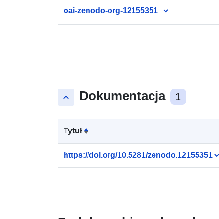
oai-zenodo-org-12155351
Dokumentacja
keyboard_arrow_up
1
Tytuł
https://doi.org/10.5281/zenodo.12155351