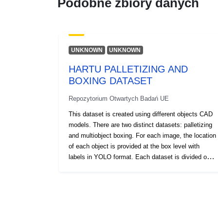
Podobne zbiory danych
UNKNOWN
UNKNOWN
HARTU PALLETIZING AND
BOXING DATASET
Repozytorium Otwartych Badań UE
This dataset is created using different objects CAD
models. There are two distinct datasets: palletizing
and multiobject boxing. For each image, the location
of each object is provided at the box level with
labels in YOLO format. Each dataset is divided on
train, val and test subsets. The HARTU project
supports this work. This project has received
funding from the European Union’s research and
innovation programme Horizon Europe under the
grant agreement No. 101092100.