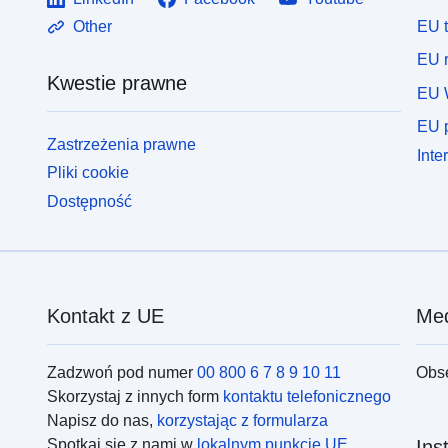
EU 
Other
EU r
Kwestie prawne
EU 
EU p
Zastrzeżenia prawne
Inte
Pliki cookie
Dostępność
Kontakt z UE
Med
Zadzwoń pod numer
00 800 6 7 8 9 10 11
Obs
Skorzystaj z innych form
kontaktu telefonicznego
Napisz do nas,
korzystając z formularza
Spotkaj się z nami w
lokalnym punkcie UE
Ins