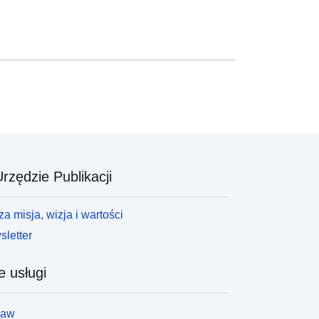
rzędzie Publikacji
a misja, wizja i wartości
letter
e usługi
law