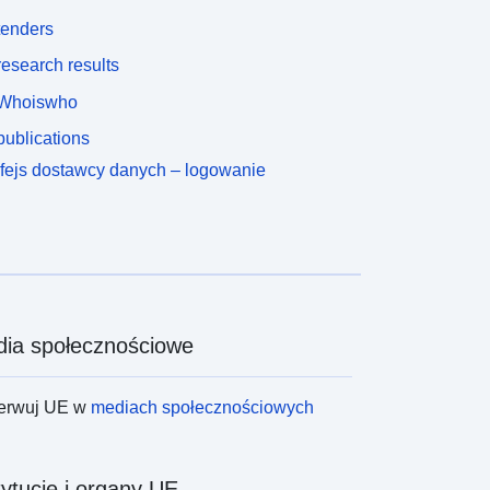
tenders
esearch results
Whoiswho
ublications
rfejs dostawcy danych – logowanie
ia społecznościowe
erwuj UE w
mediach społecznościowych
tytucje i organy UE