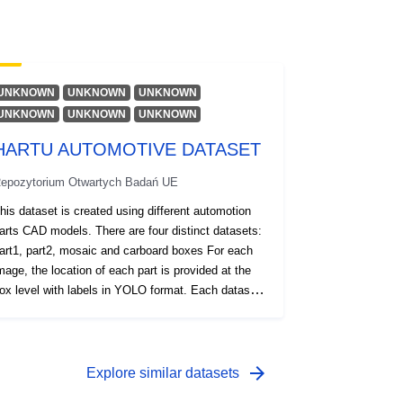
UNKNOWN
UNKNOWN
UNKNOWN
UNKNOWN
UNKNOWN
UNKNOWN
HARTU AUTOMOTIVE DATASET
epozytorium Otwartych Badań UE
his dataset is created using different automotion
arts CAD models. There are four distinct datasets:
art1, part2, mosaic and carboard boxes For each
mage, the location of each part is provided at the
ox level with labels in YOLO format. Each dataset
s divided on train, val and test subsets. The
ARTU project supports this work. This project has
eceived funding from the European Union’s
esearch and innovation programme Horizon Europe
arrow_forward
Explore similar datasets
nder the grant agreement No. 101092100.