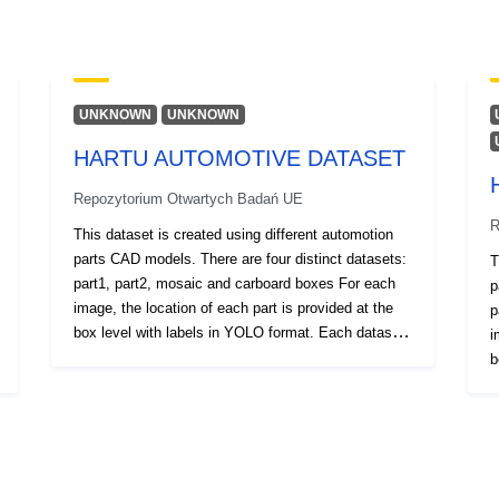
UNKNOWN
UNKNOWN
HARTU AUTOMOTIVE DATASET
Repozytorium Otwartych Badań UE
R
This dataset is created using different automotion
parts CAD models. There are four distinct datasets:
T
part1, part2, mosaic and carboard boxes For each
p
image, the location of each part is provided at the
p
box level with labels in YOLO format. Each dataset
i
is divided on train, val and test subsets. The
b
HARTU project supports this work. This project has
i
received funding from the European Union’s
H
research and innovation programme Horizon Europe
r
under the grant agreement No. 101092100.
r
u