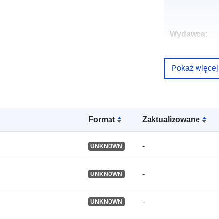
Wydawca:
Zapis katalo
Pokaż więcej
Format
Zaktualizowane
Identyfikator
-
UNKNOWN
Inne
identyfikator
-
UNKNOWN
uriRef:
-
UNKNOWN