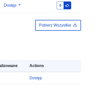
pu:
public
Dostęp
0
https://doi.org/10.5281/zenodo.1215
5350
Pobierz Wszystkie
Zasób:
http://purl.org/dc/dcmitype/Dataset
alizowane
Actions
Dostęp