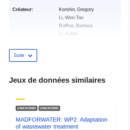
Créateur:
Korshin, Gregory
Li, Wen-Tao
Ruffino, Barbara
Li, Ai-Min
Young, Tessora
Cao, Meng-Jie
Suite
Dodd, Michael
Langues:
English
Jeux de données similaires
éditeur:
Zenodo
Compte rendu du
Ajoutée à data.europa.eu:
29
UNKNOWN
UNKNOWN
catalogue:
July 2026
Mise à jour sur data.europa.eu:
MADFORWATER: WP2: Adaptation
30 July 2026
of wastewater treatment