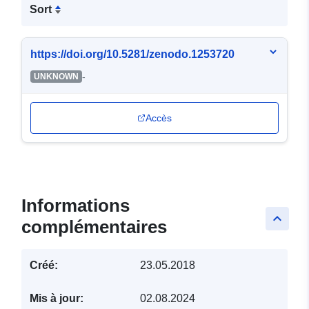
Sort
https://doi.org/10.5281/zenodo.1253720
-
UNKNOWN
Accès
Informations
keyboard_arrow_up
complémentaires
Créé:
23.05.2018
Mis à jour:
02.08.2024