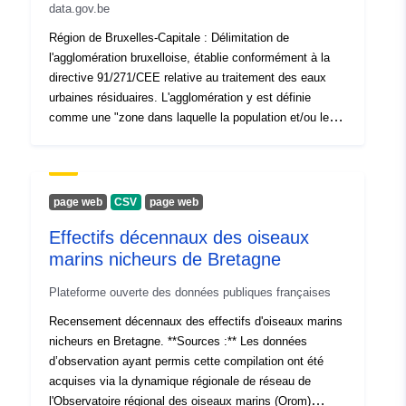
data.gov.be
Région de Bruxelles-Capitale : Délimitation de
l'agglomération bruxelloise, établie conformément à la
directive 91/271/CEE relative au traitement des eaux
urbaines résiduaires. L'agglomération y est définie
comme une "zone dans laquelle la population et/ou les
activités économiques sont suffisamment concentrées
pour qu'il soit possible de collecter les eaux urbaines
résiduaires pour les acheminer vers une station
d'épuration ou un point de rejet final". Elle correspond
page web
CSV
page web
aux deux bassins de collecte des stations d'épuration de
Effectifs décennaux des oiseaux
Bruxelles-Nord et de Bruxelles-Sud.
marins nicheurs de Bretagne
Plateforme ouverte des données publiques françaises
Recensement décennaux des effectifs d'oiseaux marins
nicheurs en Bretagne. **Sources :** Les données
d’observation ayant permis cette compilation ont été
acquises via la dynamique régionale de réseau de
l'Observatoire régional des oiseaux marins (Orom)