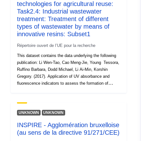
technologies for agricultural reuse:
Identificateurs:
https://doi.org/10.5281/zenodo.12
Task2.4: Industrial wastewater
treatment: Treatment of different
Autres
types of wastewater by means of
identificateurs:
innovative resins: Subset1
Répertoire ouvert de l’UE pour la recherche
uriRef:
http://data.europa.eu/88u/dataset/o
zenodo-org-1253720
This dataset contains the data underlying the following
publication: Li Wen-Tao, Cao Meng-Jie, Young Tessora,
Ruffino Barbara, Dodd Michael, Li Ai-Min, Korshin
Droits d'accès:
public
Gregory. (2017). Application of UV absorbance and
fluorescence indicators to assess the formation of
Est une version
https://doi.org/10.5281/zenodo.12
biodegradable dissolved organic carbon and bromate
de:
during ozonation. Water Research 2017, 111, 154-162.
http://dx.doi.org/10.1016/j.watres.2017.01.009.
Type:
Ressource:
UNKNOWN
UNKNOWN
http://purl.org/dc/dcmitype/Dataset
INSPIRE - Agglomération bruxelloise
(au sens de la directive 91/271/CEE)