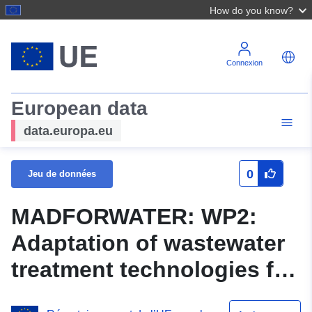
How do you know?
Connexion
European data
data.europa.eu
0
Jeu de données
MADFORWATER: WP2:
Adaptation of wastewater
treatment technologies for
agricultural reuse: