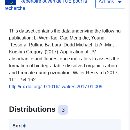
Répertoire ouvert de l’UE pour la
Task2.4: Industrial
Actions
recherche
wastewater treatment:
Treatment of different
This dataset contains the data underlying the following
types of wastewater by
publication: Li Wen-Tao, Cao Meng-Jie, Young
Tessora, Ruffino Barbara, Dodd Michael, Li Ai-Min,
means of innovative
Korshin Gregory. (2017). Application of UV
resins: Subset1
absorbance and fluorescence indicators to assess the
formation of biodegradable dissolved organic carbon
and bromate during ozonation. Water Research 2017,
111, 154-162.
http://dx.doi.org/10.1016/j.watres.2017.01.009
.
Distributions
3
Sort