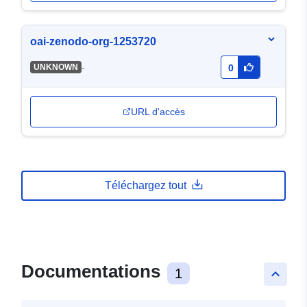
oai-zenodo-org-1253720
-
UNKNOWN
0
URL d'accès
Téléchargez tout
Documentations
1
keyboard_arrow_up