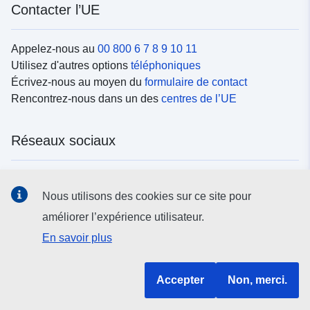
Contacter l’UE
Appelez-nous au
00 800 6 7 8 9 10 11
Utilisez d'autres options
téléphoniques
Écrivez-nous au moyen du
formulaire de contact
Rencontrez-nous dans un des
centres de l’UE
Réseaux sociaux
Trouvez l’UE sur les
réseaux sociaux
Nous utilisons des cookies sur ce site pour
améliorer l’expérience utilisateur.
Institutions et organes de l’UE
En savoir plus
Rechercher tous les organes et institutions de l’UE
Accepter
Non, merci.