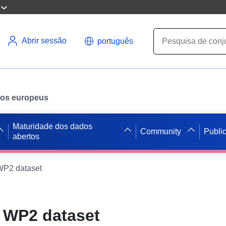
Abrir sessão
português
ados europeus
Maturidade dos dados
Community
Publi
abertos
WP2 dataset
 WP2 dataset