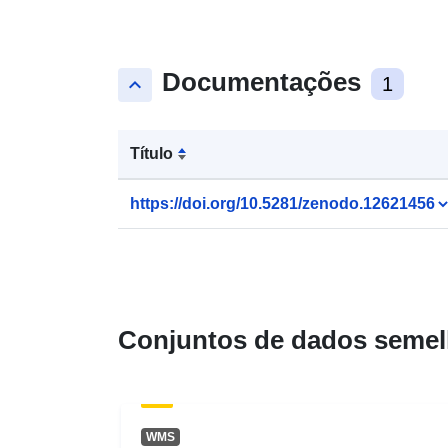
Documentações
keyboard_arrow_up
1
Título
https://doi.org/10.5281/zenodo.12621456
Conjuntos de dados semel
WMS