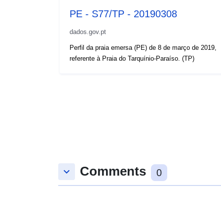
PE - S77/TP - 20190308
dados.gov.pt
Perfil da praia emersa (PE) de 8 de março de 2019,
referente à Praia do Tarquínio-Paraíso. (TP)
Comments
keyboard_arrow_down
0