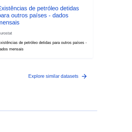
Existências de petróleo detidas
para outros países - dados
mensais
urostat
xistências de petróleo detidas para outros países -
ados mensais
arrow_forward
Explore similar datasets