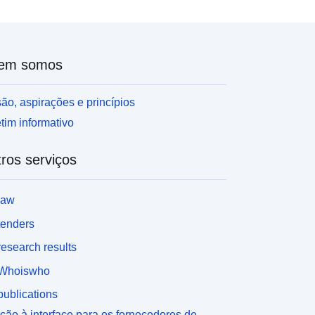
em somos
ão, aspirações e princípios
tim informativo
ros serviços
law
tenders
esearch results
Whoiswho
ublications
ção à interface para os fornecedores de