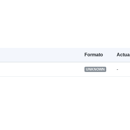
Derechos de
acceso:
Es la versión
Formato
Actua
Información d
versión:
-
UNKNOWN
Tipo: