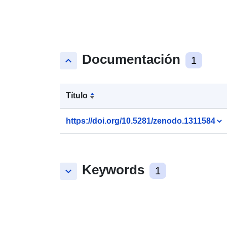
Documentación
keyboard_arrow_up
1
Título
https://doi.org/10.5281/zenodo.1311584
Keywords
keyboard_arrow_down
1