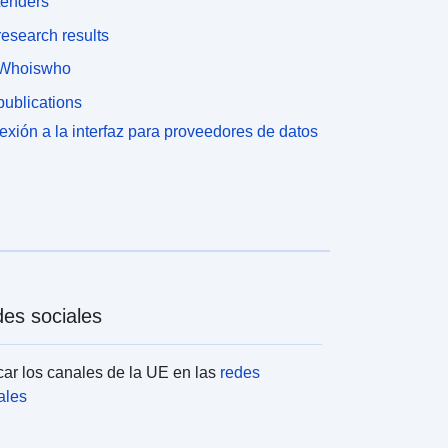
tenders
esearch results
Whoiswho
ublications
xión a la interfaz para proveedores de datos
es sociales
ar los canales de la UE en las
redes
ales