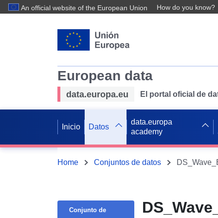
How do you know?
An official website of the European Union
European data
data.europa.eu
El portal oficial de 
data.europa
Inicio
Datos
academy
Home
Conjuntos de datos
DS_Wave_Bi
DS_Wave_
Conjunto de