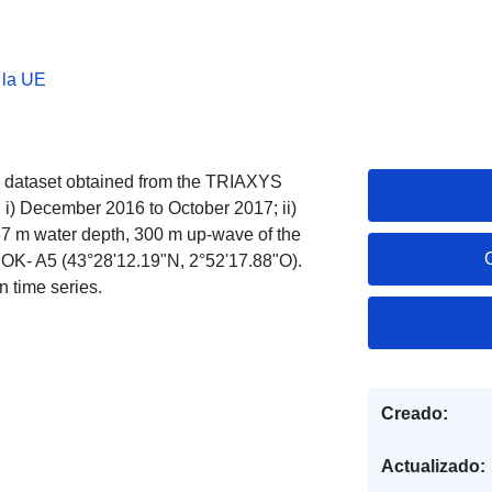
 la UE
ed dataset obtained from the TRIAXYS
 i) December 2016 to October 2017; ii)
87 m water depth, 300 m up-wave of the
- A5 (43°28'12.19"N, 2°52'17.88"O).
n time series.
Creado:
Actualizado: