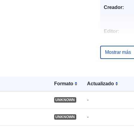
Creador:
Editor:
Registro del
Mostrar más
catálogo:
Formato
Actualizado
Identificador
-
UNKNOWN
Otros
identificador
-
UNKNOWN
uriRef: