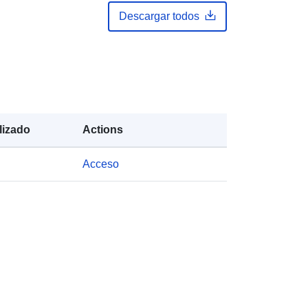
-zenodo-org-1311584
Descargar todos
public
 de:
https://doi.org/10.5281/zenodo.1063
549
lizado
Actions
e la
2.0
Acceso
Recurso:
http://purl.org/dc/dcmitype/Dataset