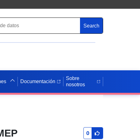
Search
Sobre
nes
Documentación
nosotros
iMEP
0