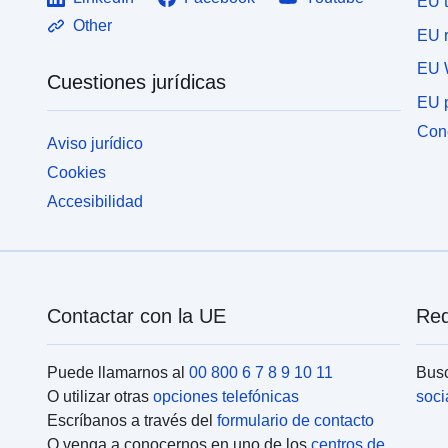
EU 
Other
EU r
EU 
Cuestiones jurídicas
EU p
Cone
Aviso jurídico
Cookies
Accesibilidad
Contactar con la UE
Red
Puede llamarnos al
00 800 6 7 8 9 10 11
Busc
O utilizar otras
opciones telefónicas
soci
Escríbanos a través del
formulario de contacto
O venga a conocernos en uno de los
centros de