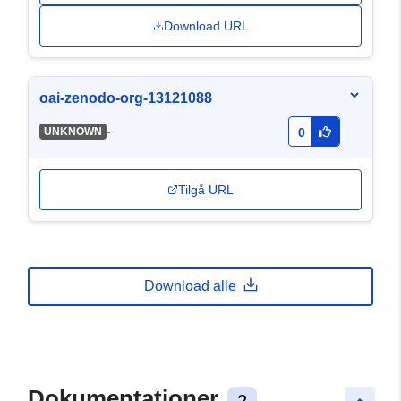
Download URL
oai-zenodo-org-13121088
-
UNKNOWN
0
Tilgå URL
Download alle
Dokumentationer
2