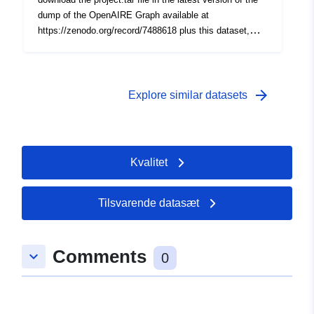
dump of the OpenAIRE Graph available at
https://zenodo.org/record/7488618 plus this dataset,
plus the two previous versions of this dataset.
arrow_forward
Explore similar datasets
Kvalitet
Tilsvarende datasæt
Comments
keyboard_arrow_down
0