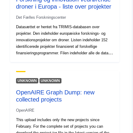
droner i Europa - liste over projekter
Identifikatorer:
https://doi.org/10.5281/zenodo.1
Det Fælles Forskningscenter
Andre
Datasættet er hentet fra TRIMIS-databasen over
identifikatorer:
projekter. Den indeholder europæiske forsknings- og
innovationsprojekter om droner. Listen indeholder 152
uriRef:
http://data.europa.eu/88u/dataset/o
identificerede projekter finansieret af forskellige
zenodo-org-13121088
finansieringsprogrammer. Filen indeholder alle de data,
der er anvendt i JRC's Science for Policy-rapport:
Adgangsrettighe
public
"Forskning og innovation vedrørende droner i Europa. En
der:
vurdering baseret på transportforsknings- og
innovationsovervågnings- og informationssystemet
UNKNOWN
UNKNOWN
Er version af:
https://doi.org/10.5281/zenodo.64
(TRIMIS)".
OpenAIRE Graph Dump: new
collected projects
Type:
Ressource:
http://purl.org/dc/dcmitype/Dataset
OpenAIRE
This upload includes only the new projects since
February. For the complete set of projects you can
download the project.tar file in the latest version of the