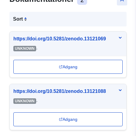
keyboard_arrow_up
Sort
https://doi.org/10.5281/zenodo.13121069
-
UNKNOWN
Adgang
https://doi.org/10.5281/zenodo.13121088
-
UNKNOWN
Adgang