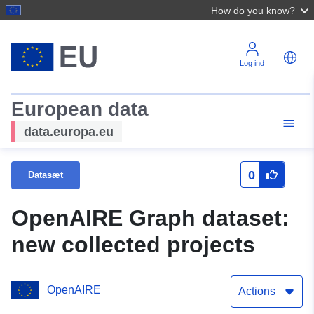
How do you know?
Log ind
European data
data.europa.eu
0
Datasæt
OpenAIRE Graph dataset:
new collected projects
OpenAIRE
Actions