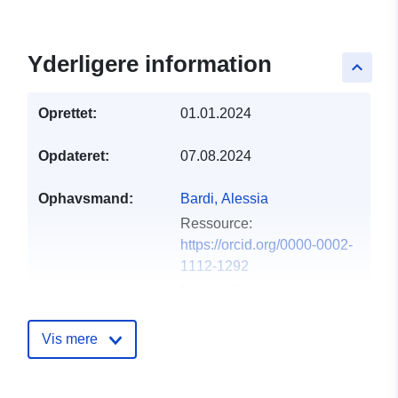
Yderligere information
keyboard_arrow_up
Oprettet:
01.01.2024
Opdateret:
07.08.2024
Ophavsmand:
Bardi, Alessia
Ressource:
https://orcid.org/0000-0002-
1112-1292
Manghi, Paolo
Ressource:
https://orcid.org/0000-0001-
Vis mere
7291-3210
Atzori, Claudio