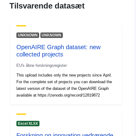
Ressource:
Tilsvarende datasæt
https://orcid.org/0000-0001-
9613-6639
Dimitropoulos, Harry
Baglioni, Miriam
UNKNOWN
UNKNOWN
Ressource:
OpenAIRE Graph dataset: new
https://orcid.org/0000-0002-
collected projects
2273-9004
EU's åbne forskningsregister
Sprog:
English
This upload includes only the new projects since April.
For the complete set of projects you can download the
Forlag:
Zenodo
latest version of the dataset of the OpenAIRE Graph
available at https://zenodo.org/record/12819872
Fortegnelse over
Tilføjet til data.europa.eu:
14
kataloger:
September 2024
Opdateret på data.europa.eu:
Excel XLSX
07 August 2026
Forskning og innovation vedrørende