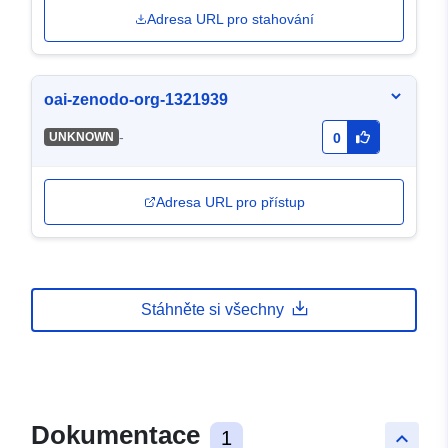
Adresa URL pro stahování
oai-zenodo-org-1321939
-
UNKNOWN
0
Adresa URL pro přístup
Stáhněte si všechny
Dokumentace
1
keyboard_arrow_up