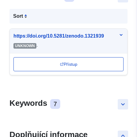
Sort
https://doi.org/10.5281/zenodo.1321939
-
UNKNOWN
Přístup
Keywords
7
keyboard_arrow_down
Doplňující informace
keyboard_arrow_up