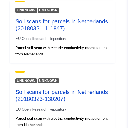
UNKNOWN
UNKNOWN
uriRef:
http://data.europa.eu/88u/dataset/o
zenodo-org-1321939
Soil scans for parcels in Netherlands
(20180321-111847)
Přístupová práva:
public
EU Open Research Repository
Parcel soil scan with electric conductivity measurement
Je verze:
https://doi.org/10.5281/zenodo.13
from Netherlands
Informace o verzi:
1
Typ:
Datový zdroj:
UNKNOWN
UNKNOWN
http://purl.org/dc/dcmitype/Dataset
Soil scans for parcels in Netherlands
(20180323-130207)
EU Open Research Repository
Parcel soil scan with electric conductivity measurement
from Netherlands