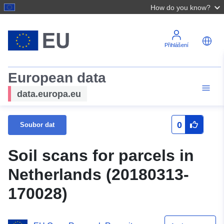
How do you know?
Přihlášení
European data
data.europa.eu
0
Soubor dat
Soil scans for parcels in
Netherlands (20180313-
170028)