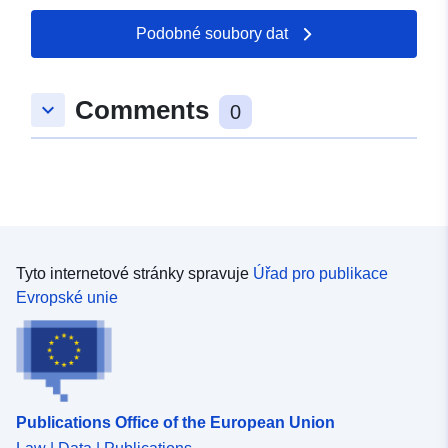
Podobné soubory dat
Comments
keyboard_arrow_down
0
Tyto internetové stránky spravuje
Úřad pro publikace
Evropské unie
Publications Office of the European Union