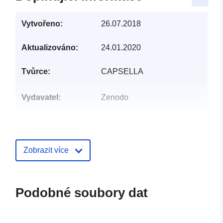
Vytvořeno:
26.07.2018
Aktualizováno:
24.01.2020
Tvůrce:
CAPSELLA
Vydavatel:
Zenodo
Katalogový
Přidáno do data.europa.eu:
záznam:
29 July 2026
Aktualizace údajů.europa.eu:
Zobrazit více
30 July 2026
Identifikátory:
https://doi.org/10.5281/zenodo.13
Podobné soubory dat
Jiné
identifikátory: