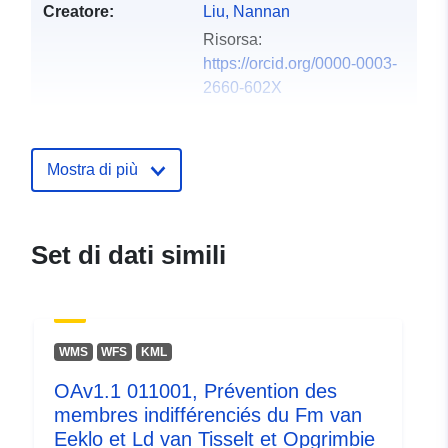
Creatore:
Liu, Nannan
Risorsa:
https://orcid.org/0000-0003-
2660-602X
Editore:
Zenodo
Mostra di più
Registro del
Aggiunta a data.europa.eu:
29
catalogo:
July 2026
Aggiornato su data.europa.eu:
Set di dati simili
30 July 2026
Identificatori:
https://doi.org/10.5281/zenodo.1
WMS
WFS
KML
Altri identificatori:
OAv1.1 011001, Prévention des
membres indifférenciés du Fm van
uriRef:
http://data.europa.eu/88u/dataset/o
Eeklo et Ld van Tisselt et Opgrimbie
zenodo-org-13773821