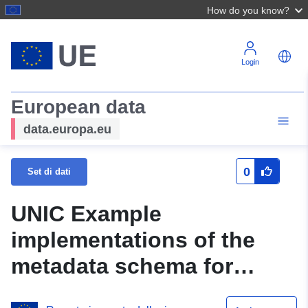
How do you know?
Login
European data
data.europa.eu
0
Set di dati
UNIC Example
implementations of the
metadata schema for
interpreting corpora