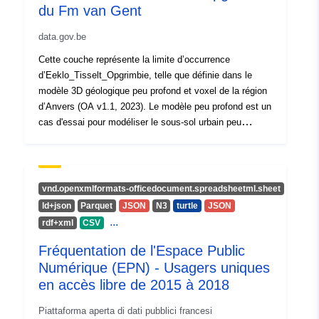
du Fm van Gent
è la versione di:
https://doi.org/10.5281/zenodo.1
data.gov.be
Cette couche représente la limite d’occurrence
Tipo:
Risorsa:
d’Eeklo_Tisselt_Opgrimbie, telle que définie dans le
http://purl.org/dc/dcmitype/Dataset
modèle 3D géologique peu profond et voxel de la région
d’Anvers (OA v1.1, 2023). Le modèle peu profond est un
cas d'essai pour modéliser le sous-sol urbain peu
profond. Le modèle a été élaboré dans le cadre de
l'accord de gestion du gouvernement flamand avec
VITO, sous le nom de VLAKO, pour le compte du
Bureau flamand de l'aménagement du territoire.
vnd.openxmlformats-officedocument.spreadsheetml.sheet
ld+json
Parquet
JSON
N3
turtle
JSON
...
rdf+xml
CSV
Fréquentation de l'Espace Public
Numérique (EPN) - Usagers uniques
en accès libre de 2015 à 2018
Piattaforma aperta di dati pubblici francesi