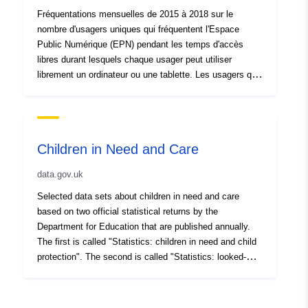
Fréquentations mensuelles de 2015 à 2018 sur le
nombre d'usagers uniques qui fréquentent l'Espace
Public Numérique (EPN) pendant les temps d'accès
libres durant lesquels chaque usager peut utiliser
librement un ordinateur ou une tablette. Les usagers qui
fréquent les ateliers, sessions thématiques et
animations ne sont pas comptabilisés dans ce jeu de
données.
Children in Need and Care
data.gov.uk
Selected data sets about children in need and care
based on two official statistical returns by the
Department for Education that are published annually.
The first is called "Statistics: children in need and child
protection". The second is called "Statistics: looked-
after children". These data sets can be interrogated
through a range of tools including the DFE Local
authority information tool, a new experimental DFE tool