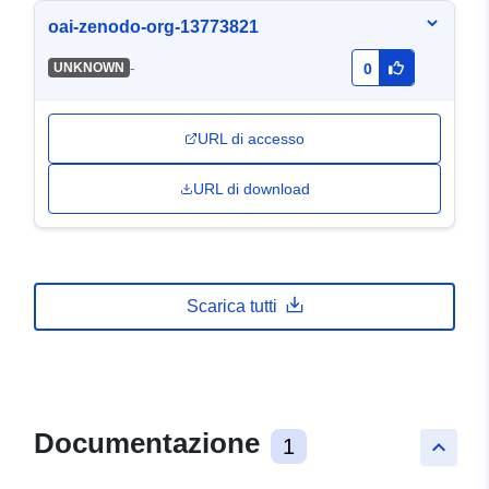
oai-zenodo-org-13773821
-
UNKNOWN
0
URL di accesso
URL di download
Scarica tutti
Documentazione
1
keyboard_arrow_up