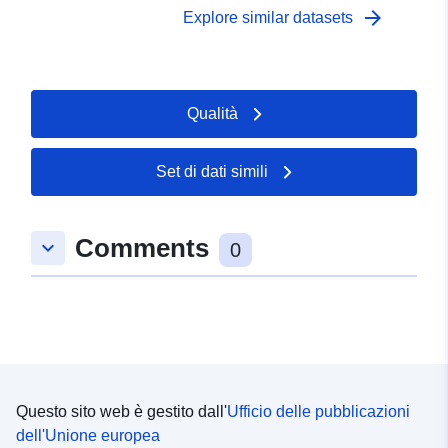
to support a range of data sets relating to children, and
arrow_forward
Explore similar datasets
the Children's Commissioner benchmarking tool called
CHLDRN.
Qualità
Set di dati simili
Comments
keyboard_arrow_down
0
Questo sito web è gestito dall'
Ufficio delle pubblicazioni
dell'Unione europea