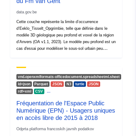
du Fm van Gent
Verzija:
https://doi.org/10.5281/zenodo.1
data.gov.be
Tip:
Vir:
Cette couche représente la limite d’occurrence
http://purl.org/dc/dcmitype/Dataset
d’Eeklo_Tisselt_Opgrimbie, telle que définie dans le
modèle 3D géologique peu profond et voxel de la région
d’Anvers (OA v1.1, 2023). Le modèle peu profond est un
cas d'essai pour modéliser le sous-sol urbain peu
profond. Le modèle a été élaboré dans le cadre de
l'accord de gestion du gouvernement flamand avec
VITO, sous le nom de VLAKO, pour le compte du
Bureau flamand de l'aménagement du territoire.
vnd.openxmlformats-officedocument.spreadsheetml.sheet
ld+json
Parquet
JSON
N3
turtle
JSON
...
rdf+xml
CSV
Fréquentation de l'Espace Public
Numérique (EPN) - Usagers uniques
en accès libre de 2015 à 2018
Odprta platforma francoskih javnih podatkov