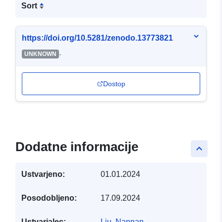
Sort
https://doi.org/10.5281/zenodo.13773821
-
UNKNOWN
Dostop
Dodatne informacije
keyboard_arrow_up
Ustvarjeno:
01.01.2024
Posodobljeno:
17.09.2024
Ustvarjalec:
Liu, Nannan