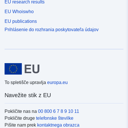
EU research results
EU Whoiswho
EU publications
Prihlásenie do rozhrania poskytovateľa údajov
To spletišče upravlja
europa.eu
Navežite stik z EU
Pokličite nas na
00 800 6 7 8 9 10 11
Pokličite druge
telefonske številke
Pišite nam prek
kontaktnega obrazca