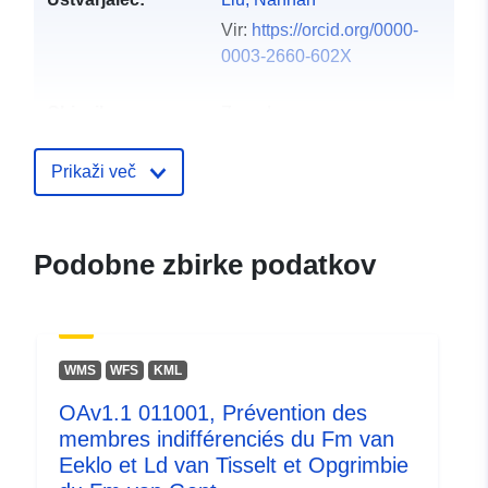
Vir:
https://orcid.org/0000-
0003-2660-602X
Objavil:
Zenodo
Katalogski zapis:
Dodano v data.europa.eu:
29 July
Prikaži več
Posodobljeno na spletišču Data.e
30 July 2026
Podobne zbirke podatkov
Identifikatorji:
https://doi.org/10.5281/zenodo.1
Drugi
identifikatorji:
WMS
WFS
KML
OAv1.1 011001, Prévention des
uriRef:
http://data.europa.eu/88u/dataset/o
membres indifférenciés du Fm van
zenodo-org-13773821
Eeklo et Ld van Tisselt et Opgrimbie