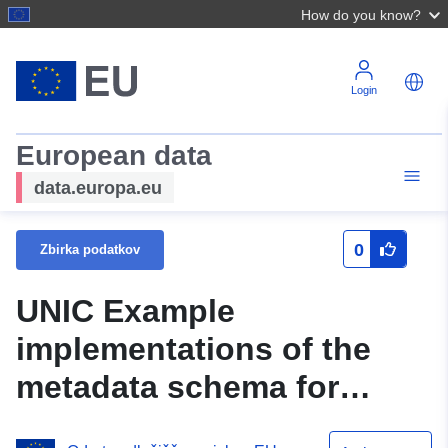
How do you know?
Login
European data
data.europa.eu
0
Zbirka podatkov
UNIC Example
implementations of the
metadata schema for
interpreting corpora