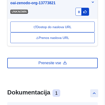
oai-zenodo-org-13773821
-
UNKNOWN
0
Dostop do naslova URL
Prenos naslova URL
Prenesite vse
Dokumentacija
1
keyboard_arrow_up