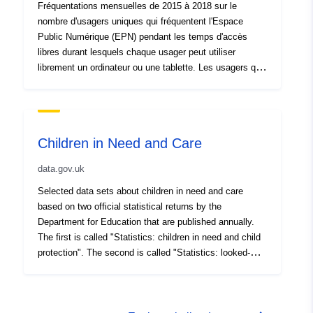
Fréquentations mensuelles de 2015 à 2018 sur le
nombre d'usagers uniques qui fréquentent l'Espace
Public Numérique (EPN) pendant les temps d'accès
libres durant lesquels chaque usager peut utiliser
librement un ordinateur ou une tablette. Les usagers qui
fréquent les ateliers, sessions thématiques et
animations ne sont pas comptabilisés dans ce jeu de
données.
Children in Need and Care
data.gov.uk
Selected data sets about children in need and care
based on two official statistical returns by the
Department for Education that are published annually.
The first is called "Statistics: children in need and child
protection". The second is called "Statistics: looked-
after children". These data sets can be interrogated
through a range of tools including the DFE Local
authority information tool, a new experimental DFE tool