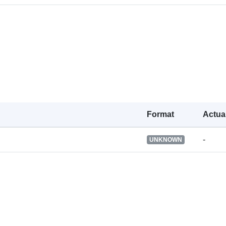
Alți identifica
uriRef:
Este versiune
Tip:
Format
Actual
-
UNKNOWN