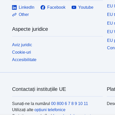
EU 
LinkedIn
Facebook
Youtube
EU 
Other
EU r
Aspecte juridice
EU 
EU p
Aviz juridic
Cone
Cookie-uri
Accesibilitate
Contactați instituțiile UE
Pla
Sunați-ne la numărul
00 800 6 7 8 9 10 11
Desc
Utilizați alte
opțiuni telefonice