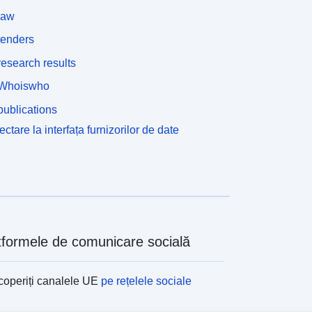
law
tenders
esearch results
Whoiswho
ublications
ctare la interfața furnizorilor de date
tformele de comunicare socială
operiți canalele UE
pe rețelele sociale