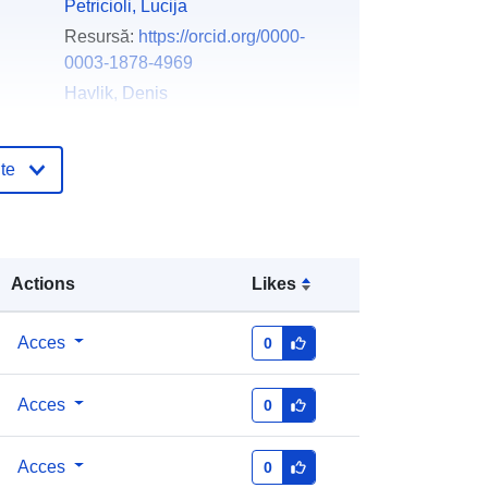
Petricioli, Lucija
Resursă:
https://orcid.org/0000-
0003-1878-4969
Havlik, Denis
Resursă:
https://orcid.org/0000-
0001-9224-7542
te
English
ării:
Zenodo
Actions
Likes
log:
Adăugat la data.europa.eu:
29 July 2026
Acces
0
Informații actualizate la data a.europa.eu:
30 July 2026
Acces
0
https://doi.org/10.5281/zenodo.1394
4851
Acces
0