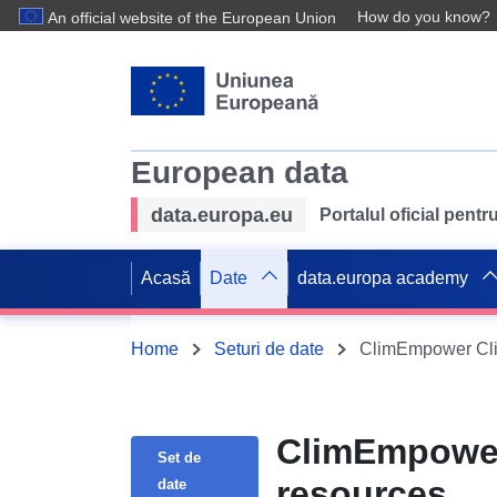
How do you know?
An official website of the European Union
European data
data.europa.eu
Portalul oficial pent
Acasă
Date
data.europa academy
Home
Seturi de date
ClimEmpower Cli
ClimEmpower
Set de
resources
date